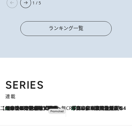
1 / 5
ランキング一覧
SERIES
連載
【CREA×星野リゾート】唯一無二。癒しと発見が待つ場所へ
【トンボの足水浴】ヒノキの香りに包まれて涼感マックス！約13℃の湧水かけ流しを避暑地「星野温泉 トンボの湯」で体験
2026.8.7
CREA'S CHOICE
「立川にも歌舞伎があるんだよ」 片岡仁左衛門・市川中車ら豪華座組みで4年目の立川立飛歌舞伎へ
2026.8.7