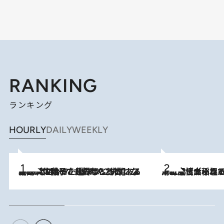
RANKING
ランキング
HOURLY
DAILY
WEEKLY
2026.8.5
【阿川佐和子さんの年とる力】なぜ70代で始めた趣味は“こんなに楽しい”のか？ ピアノ、俳句…スランプに陥っても続けられる“ある秘訣”とは
2026.8.5
下町風情あふれる台北屈指の人気エリア・大稲埕でセンスのいい台湾土産《ヴィン