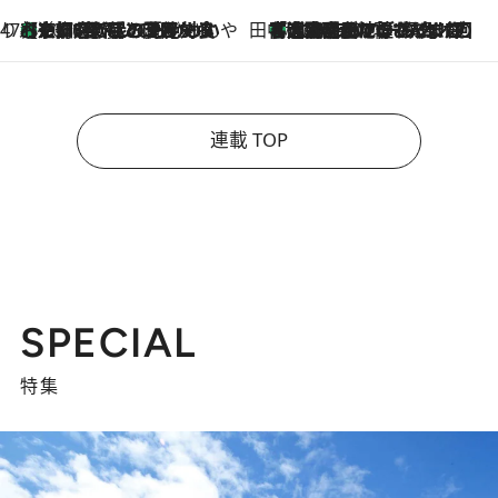
47都道府県の手みやげ ひんやりスイーツで夏を満喫
【京都府】この夏絶対食べたい 冷やしておいしいおやつ3選 ひと口目から心を掴む新緑のテリーヌ
2026.8.7
田中稲の勝手に再ブーム
「湘南乃風に憧れて」観客大盛上がりの“タオル回し”に、ラッパー顔負けの高速歌唱まで…さだまさし（74）のアグレッシブすぎる現在地
2026.8.7
連載 TOP
SPECIAL
特集