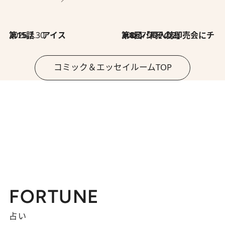
2026.7.30
第15話 アイス
2026.7.30
第8回「同人誌即売会にチャレンジ その2」
コミック＆エッセイルームTOP
FORTUNE
占い