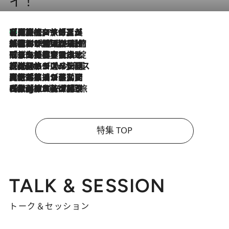
イ！
【厳選旅コスメ】「多機能アイテムがメイン！」旅好き美容エディターが選んだ夏旅ベストコスメを発表【Mサイズジップ】
2026.8.7
2026.8.6
「荷物が増えるほど旅ストレスは増す」美容ジャーナリストがたどり着いた最終結論。“化粧品を劇的に減らす”感動の凝縮美容とは
2026.8.6
「旅先には金髪ウィッグを持参」日本と同じメイクでは損してる!? 美容ジャーナリストが提案する“掟破りの旅美容”とは
2026.8.6
【厳選旅コスメ】「身軽さ＆UV対策重視！」ヘアアーティストshucoが選んだ夏旅ベストコスメを発表【Mサイズジップ】
2026.8.5
【厳選旅コスメ】国内をあちこち移動する河井菜摘が選んだ夏旅ベストコスメ発表！「リラックスアイテムはマスト」【Mサイズジップ】
2026.8.4
【厳選旅コスメ】「紫外線＆乾燥対策しながらメイク感も！」ヘア＆メイクGeorgeが選んだ夏旅ベストコスメを発表！【Mサイズジップ】
特集 TOP
TALK & SESSION
トーク＆セッション