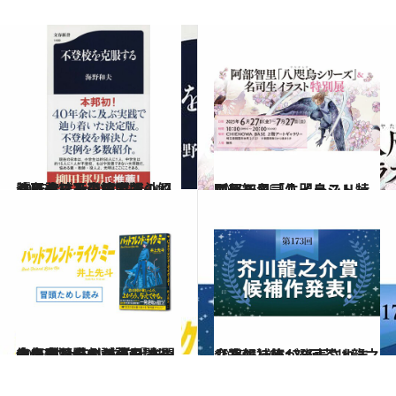
2025.7.1
40年余に及ぶ実践で辿り着いた、不登校問題の解決バイブルの決定版 『不登校を克服する』
カルチャー
2025.6.25
阿部智里「八咫烏シリーズ」＆名司生イラスト特別展
カルチャー
2025.6.24
全身真っ青の謎の男は一体何者なのか？ 前代未聞の多重犯罪劇が幕を開ける！ 井上先斗さん『バッドフレンド・ライク・ミー』冒頭ためし読み
カルチャー
2025.6.20
【速報】第173回芥川龍之介賞候補作が発表されました。
カルチャー