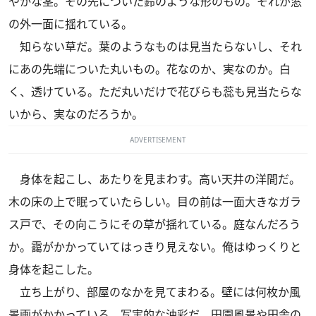
やかな茎。その先についた鈴のような形のもの。それが窓
の外一面に揺れている。
知らない草だ。葉のようなものは見当たらないし、それ
にあの先端についた丸いもの。花なのか、実なのか。白
く、透けている。ただ丸いだけで花びらも蕊も見当たらな
いから、実なのだろうか。
ADVERTISEMENT
身体を起こし、あたりを見まわす。高い天井の洋間だ。
木の床の上で眠っていたらしい。目の前は一面大きなガラ
ス戸で、その向こうにその草が揺れている。庭なんだろう
か。靄がかかっていてはっきり見えない。俺はゆっくりと
身体を起こした。
立ち上がり、部屋のなかを見てまわる。壁には何枚か風
景画がかかっている。写実的な油彩だ。田園風景や田舎の