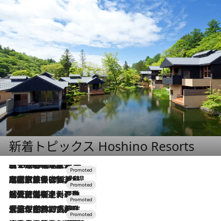
新着トピックス Hoshino Resorts
【トンボの足水浴】ヒノキの香りに包まれて涼感マックス！約13℃の湧水かけ流しを避暑地「星野温泉 トンボの湯」で体験
2026.8.7
2026.7.31
【ホテル帰省】という選択肢をOMOが提案。家族とほどよい距離を保つには「昼は実家、夜は気兼ねなくホテルで！」
2026.7.24
【夏限定ディナーコース】旬を迎える稚鮎や花ズッキーニなどをイタリア・トスカーナの郷土料理の手法で満喫！
2026.7.17
「土佐和ハーブかき氷」がOMO7高知に登場！生姜、山椒、大葉など目にも舌にも涼を呼ぶ郷土の味