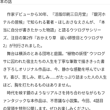
本の話
作家デビューから30年、『活版印刷三日月堂』『銀河ホ
テルの居候』で知られる著者・ほしおさなえさんが、「本
当に自分が書きたかった物語」と語るウツログサシリー
ズ、注目の第2作『
おかえり草 祓い師笹目とウツログサ
2
』が刊行されました。
舞台は横浜のとある団地と庭園。“植物の妖怪” ウツログ
サに囚われた宿主たちの人生を丁寧な筆致で描ききった書
き下ろしオリジナル作品は、今、静かな感動を呼んでいま
す。喜び、苦しみ、悲しみ……がたっぷり詰まった人の人生
ほど、胸を打たれるものはありません。
時代を映す鏡のようなリアルさを持ち合わせながらもフ
ァンタジックな本作品は、不思議な小説集。今回、4話目
の冒頭を特別公開します。ぜひお楽しみください。