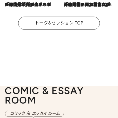
2026.8.3
「今後値上げがあるとすれば…」「リスクがあるのは今年の冬」エネルギー専門家が語る、ホルムズ海峡封鎖が家庭にもたらす“ある心配”
2026.8.3
「住宅建てられない…」「サーチャージ料の高値が続いている」ホルムズ海峡封鎖による影響はいつまで続く？《エネルギー専門家に聞く“どうなる日本の暮らし”》
トーク&セッション TOP
COMIC & ESSAY
ROOM