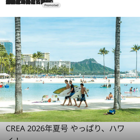
2026.7.10
NEW OPEN！【界 草津】名湯の地に誕生。趣の異なる2種の温泉と上州ならではの会席・蕎麦割烹など美食を味わう究極の癒やし旅
CREA 2026年夏号 やっぱり、ハワ