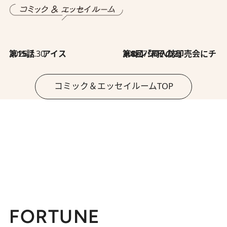
2026.7.30
第15話 アイス
2026.7.30
第8回「同人誌即売会にチャレンジ その2」
コミック＆エッセイルームTOP
FORTUNE