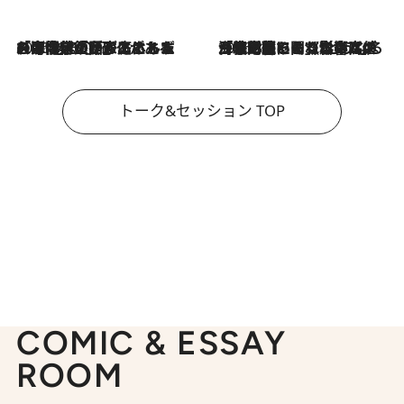
2026.8.3
「今後値上げがあるとすれば…」「リスクがあるのは今年の冬」エネルギー専門家が語る、ホルムズ海峡封鎖が家庭にもたらす“ある心配”
2026.8.3
「住宅建てられない…」「サーチャージ料の高値が続いている」ホルムズ海峡封鎖による影響はいつまで続く？《エネルギー専門家に聞く“どうなる日本の暮らし”》
トーク&セッション TOP
COMIC & ESSAY
ROOM