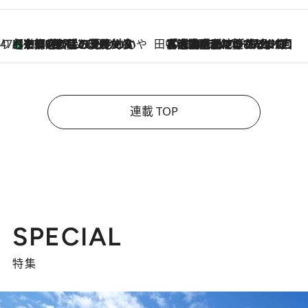
47都道府県の手みやげ ひんやりスイーツで夏を満喫
【京都府】この夏絶対食べたい 冷やしておいしいおやつ3選 ひと口目から心を掴む新緑のテリーヌ
2026.8.7
田中稲の勝手に再ブーム
2026.8.7
「湘南乃風に憧れて」観客大盛上がりの“タオル回し”に、ラッパー顔負けの高速歌唱まで…さだまさし（74）のアグレッシブすぎる現在地
連載 TOP
SPECIAL
特集