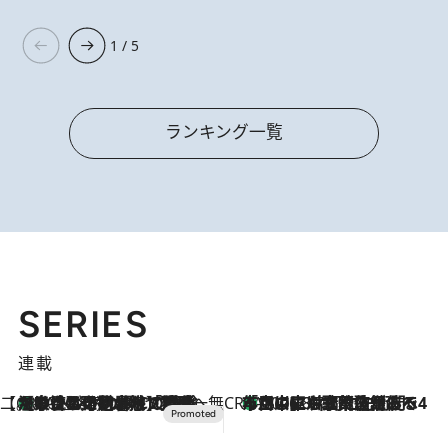
1 / 5
ランキング一覧
SERIES
連載
【CREA×星野リゾート】唯一無二。癒しと発見が待つ場所へ
【トンボの足水浴】ヒノキの香りに包まれて涼感マックス！約13℃の湧水かけ流しを避暑地「星野温泉 トンボの湯」で体験
2026.8.7
CREA'S CHOICE
「立川にも歌舞伎があるんだよ」 片岡仁左衛門・市川中車ら豪華座組みで4年目の立川立飛歌舞伎へ
2026.8.7