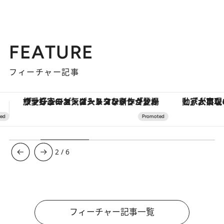
FEATURE
フィーチャー記事
「大事なのは地域の意識を変えること」。ロレックス賞受賞の自然保護活動家が実現させたナイジェリアの自然環境の復活
【銀座で出合う最旬美容】美髪ケアや上質な眠
3
/
6
フィーチャー記事一覧