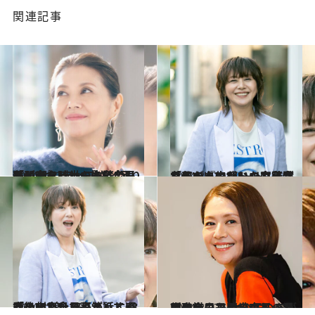
関連記事
2024.11.22
【インタビューを読む】「弱音を吐いちゃうのも私じゃん」と…小泉今日子が考える世の中に“足りない”ポジティブさ
カルチャー
2024.3.13
「私の人生もいつも結論なんて出てない」小泉今日子が『ホントのコイズミさん』で感じた宮藤官九郎たちの“ムード”
カルチャー
2024.3.13
「メルカリで売るんじゃないでしょうね？ってくぎを刺したり（笑）」58歳の小泉今日子が話す還暦後の“楽しみ”
カルチャー
2024.8.27
型破りのアイドルだった小泉今日子 女の子のあがきを描いた岡崎京子 二人のキョウコの自由への渇望
カルチャー