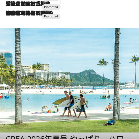
2026.7.17
「土佐和ハーブかき氷」がOMO7高知に登場！生姜、山椒、大葉など目にも舌にも涼を呼ぶ郷土の味
2026.7.10
NEW OPEN！【界 草津】名湯の地に誕生。趣の異なる2種の温泉と上州ならではの会席・蕎麦割烹など美食を味わう究極の癒やし旅
CREA 2026年夏号 やっぱり、ハワ