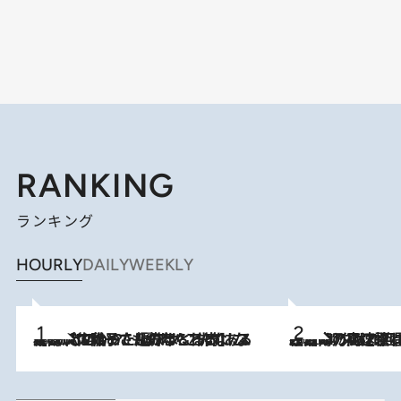
RANKING
ランキング
HOURLY
DAILY
WEEKLY
2026.8.5
【阿川佐和子さんの年とる力】なぜ70代で始めた趣味は“こんなに楽しい”のか？ ピアノ、俳句…スランプに陥っても続けられる“ある秘訣”とは
2026.8.7
「湘南乃風に憧れて」観客大盛上がりの“タオル回し”に、ラッパー顔負けの高速歌唱まで…さだまさし（74）のアグレッシブすぎる現在地