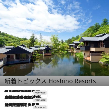
新着トピックス Hoshino Resorts
【トンボの足水浴】ヒノキの香りに包まれて涼感マックス！約13℃の湧水かけ流しを避暑地「星野温泉 トンボの湯」で体験
2026.8.7
2026.7.31
【ホテル帰省】という選択肢をOMOが提案。家族とほどよい距離を保つには「昼は実家、夜は気兼ねなくホテルで！」
2026.7.24
【夏限定ディナーコース】旬を迎える稚鮎や花ズッキーニなどをイタリア・トスカーナの郷土料理の手法で満喫！