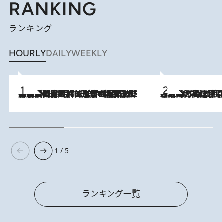
RANKING
ランキング
HOURLY
DAILY
WEEKLY
「最後に見られてよかった」上野動物園の東園パンダ舎が解体前に特別公開。8月16日まで延長されたパネル展と共に辿る“半世紀”のパンダ飼育《解体工事の図面あり》
2026.8.8
2026.8.7
「湘南乃風に憧れて」観客大盛上がりの“タオル回し”に、ラッパー顔負けの高速歌唱まで…さだまさし（74）のアグレッシブすぎる現在地
1 / 5
ランキング一覧