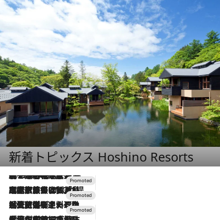
新着トピックス Hoshino Resorts
2026.8.7
【トンボの足水浴】ヒノキの香りに包まれて涼感マックス！約13℃の湧水かけ流しを避暑地「星野温泉 トンボの湯」で体験
2026.7.31
【ホテル帰省】という選択肢をOMOが提案。家族とほどよい距離を保つには「昼は実家、夜は気兼ねなくホテルで！」
2026.7.24
【夏限定ディナーコース】旬を迎える稚鮎や花ズッキーニなどをイタリア・トスカーナの郷土料理の手法で満喫！
2026.7.17
「土佐和ハーブかき氷」がOMO7高知に登場！生姜、山椒、大葉など目にも舌にも涼を呼ぶ郷土の味