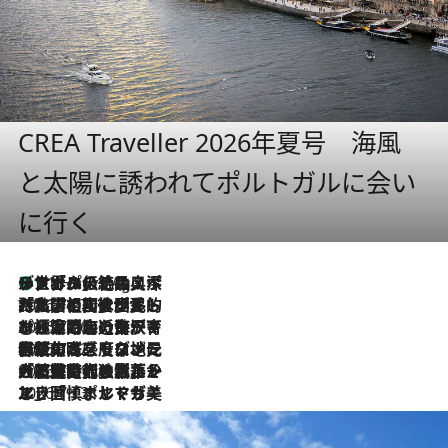
CREA Traveller 2026年夏号 海風
と太陽に誘われてポルトガルに会い
に行く
リスボンの絶品スイーツ「パステル・デ・ナタ」とは？ポルトガル伝統の奥深い世界へ
11 Hours Ago
2026.7.27
「私の祖国はポルトガル語です」国民的詩人フェルナンド・ペソアと、彼が愛した文学の街を歩く
2026.7.26
ポルトガル近海が育む極上の海の幸。キリリと冷えた白ワインと愉しむ、シーフード専門店の贅沢
2026.7.22
伝統の味をモダンに昇華。高感度な地元客が集う、リスボンの最旬ガストロノミー
2026.7.21
大航海時代の栄華から、震災、独裁、そして革命へ。ポルトガル・首都リスボンの石畳に刻まれた「歴史の光と影」
2026.7.13
エッセイ・ヤマザキマリ「慎ましくも美しき国 ポルトガル」