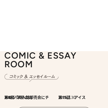
COMIC & ESSAY
ROOM
2026.7.30
第8回「同人誌即売会にチャレンジ その2」
2026.7.30
第15話 アイス