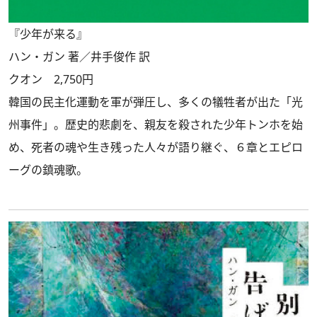
『少年が来る』
ハン・ガン 著／井手俊作 訳
クオン 2,750円
韓国の民主化運動を軍が弾圧し、多くの犠牲者が出た「光
州事件」。歴史的悲劇を、親友を殺された少年トンホを始
め、死者の魂や生き残った人々が語り継ぐ、６章とエピロ
ーグの鎮魂歌。