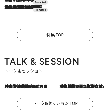
2026.7.10
NEW OPEN！【界 草津】名湯の地に誕生。趣の異なる2種の温泉と上州ならではの会席・蕎麦割烹など美食を味わう究極の癒やし旅
特集 TOP
TALK & SESSION
トーク＆セッション
2026.8.3
「今後値上げがあるとすれば…」「リスクがあるのは今年の冬」エネルギー専門家が語る、ホルムズ海峡封鎖が家庭にもたらす“ある心配”
2026.8.3
「住宅建てられない…」「サーチャージ料の高値が続いている」ホルムズ海峡封鎖による影響はいつまで続く？《エネルギー専門家に聞く“どうなる日本の暮らし”》
トーク&セッション TOP