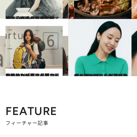
2025.3.7
「ウ・ヨンウを演じて、天才役は当分やめようと…」韓国の天才女優、パク・ウンビンが明かす好奇心旺盛すぎる素顔
カルチャー
2025.3.7
《ソウルのハズせない人気グルメ》現地の“通”がえらぶ名店6選 セリたっぷりのサムギョプサル、最近話題の「エゴマすいとん」はもう食べた？
グルメ
2025.2.28
女性差別と家父長制に苦しめられ「韓国が嫌い」と海外に飛び出した28歳 彼女が異国の地でも直面したシビアな現実とは
カルチャー
2025.2.27
チョン・ドヨンが映画『リボルバー』出演を決めた“決め手”「恋人に裏切られ出所した刑事がお金を取り戻そうと戦うのは…」
カルチャー
FEATURE
フィーチャー記事