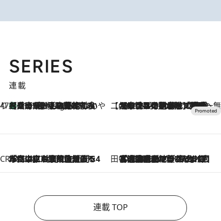
SERIES
連載
47都道府県の手みやげ ひんやりスイーツで夏を満喫
【兵庫県】この夏絶対食べたい 冷やしておいしいおやつ3選 淡路島の恵みをジェラートに集約
11 Hours Ago
【CREA×星野リゾート】唯一無二。癒しと発見が待つ場所へ
2026.8.7
【トンボの足水浴】ヒノキの香りに包まれて涼感マックス！約13℃の湧水かけ流しを避暑地「星野温泉 トンボの湯」で体験
CREA'S CHOICE
2026.8.7
「立川にも歌舞伎があるんだよ」 片岡仁左衛門・市川中車ら豪華座組みで4年目の立川立飛歌舞伎へ
田中稲の勝手に再ブーム
2026.8.7
「湘南乃風に憧れて」観客大盛上がりの“タオル回し”に、ラッパー顔負けの高速歌唱まで…さだまさし（74）のアグレッシブすぎる現在地
連載 TOP