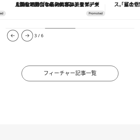
【銀座で出合う最旬美容】美髪ケアや上質な眠り…セルフケアのアップデートから、特別な名入れギフトまで。大人のための「ReFa GINZA」クルーズ
3
/
6
フィーチャー記事一覧