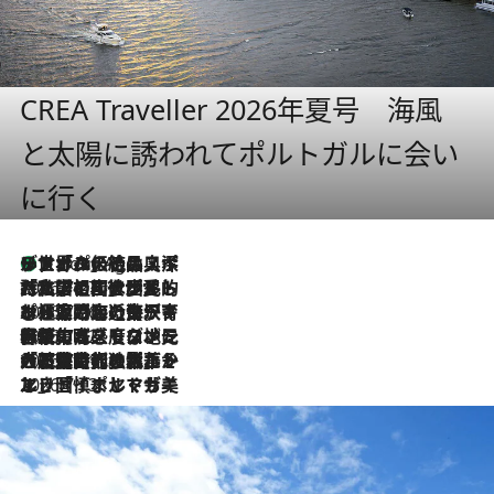
CREA Traveller 2026年夏号 海風
と太陽に誘われてポルトガルに会い
に行く
リスボンの絶品スイーツ「パステル・デ・ナタ」とは？ポルトガル伝統の奥深い世界へ
1 Hour Ago
2026.7.27
「私の祖国はポルトガル語です」国民的詩人フェルナンド・ペソアと、彼が愛した文学の街を歩く
2026.7.26
ポルトガル近海が育む極上の海の幸。キリリと冷えた白ワインと愉しむ、シーフード専門店の贅沢
2026.7.22
伝統の味をモダンに昇華。高感度な地元客が集う、リスボンの最旬ガストロノミー
2026.7.21
大航海時代の栄華から、震災、独裁、そして革命へ。ポルトガル・首都リスボンの石畳に刻まれた「歴史の光と影」
2026.7.13
エッセイ・ヤマザキマリ「慎ましくも美しき国 ポルトガル」