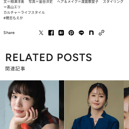
文＝相澤洋美 写真＝釜谷洋史 ヘア＆メイク＝渡嘉敷愛子 スタイリング
＝髙山エリ
カルチャー
ライフスタイル
#穂志もえか
Share
RELATED POSTS
関連記事