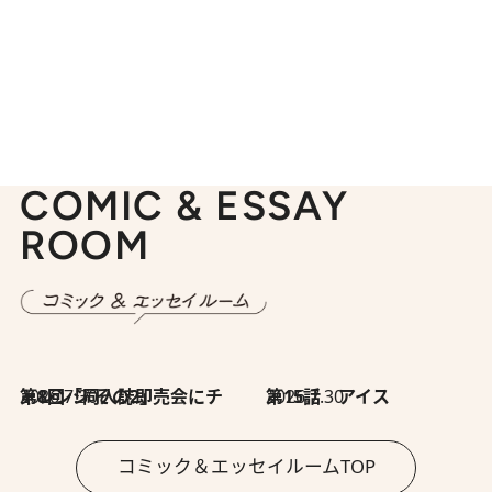
COMIC & ESSAY
ROOM
2026.7.30
第8回「同人誌即売会にチャレンジ その2」
2026.7.30
第15話 アイス
コミック＆エッセイルームTOP