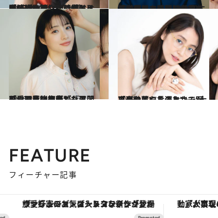
2026.5.30
【続きを読む】穂志もえかが語る、『ばけばけ』出演の後押しをしたトミー・バストウとの絆とは「“日本で働くのが夢”と聞いていて…」
カルチャー
2026.4.5
「白黒はっきりさせたいタイプだった」NHK初主演のプレミアムドラマ『対決』で新聞記者役を演じた松本若菜に起こった変化
カルチャー
2026.3.21
「愛は、強すぎても歪む」石原さとみが『リア王』で見つめ直した人間のリアル〈舞台『リア王』で産後復帰〉
カルチャー
2025.10.17
「運動にもなるし、一石二鳥です」長澤まさみが日々の暮らしのなかで“大事にしていること”
カルチャー
FEATURE
フィーチャー記事
ヴァシュロン・コンスタンタン「オーヴァーシーズ・オートマティック」。旅愛好家のお気に入りコレクションから、ジェンダーレスな新作が登場