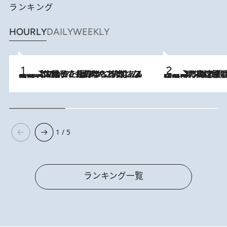
ランキング
HOURLY
DAILY
WEEKLY
2026.8.5
【阿川佐和子さんの年とる力】なぜ70代で始めた趣味は“こんなに楽しい”のか？ ピアノ、俳句…スランプに陥っても続けられる“ある秘訣”とは
2026.8.7
「湘南乃風に憧れて」観客大盛上がりの“タオル回し”に、ラッパー顔負けの高速歌唱まで…さだまさし（74）のアグレッシブすぎる現在地
1 / 5
ランキング一覧