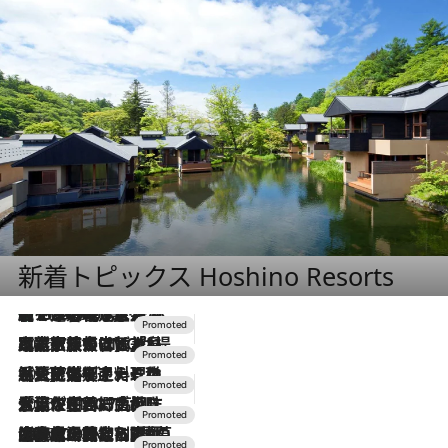
新着トピックス Hoshino Resorts
【トンボの足水浴】ヒノキの香りに包まれて涼感マックス！約13℃の湧水かけ流しを避暑地「星野温泉 トンボの湯」で体験
2026.8.7
2026.7.31
【ホテル帰省】という選択肢をOMOが提案。家族とほどよい距離を保つには「昼は実家、夜は気兼ねなくホテルで！」
2026.7.24
【夏限定ディナーコース】旬を迎える稚鮎や花ズッキーニなどをイタリア・トスカーナの郷土料理の手法で満喫！
2026.7.17
「土佐和ハーブかき氷」がOMO7高知に登場！生姜、山椒、大葉など目にも舌にも涼を呼ぶ郷土の味
2026.7.10
NEW OPEN！【界 草津】名湯の地に誕生。趣の異なる2種の温泉と上州ならではの会席・蕎麦割烹など美食を味わう究極の癒やし旅