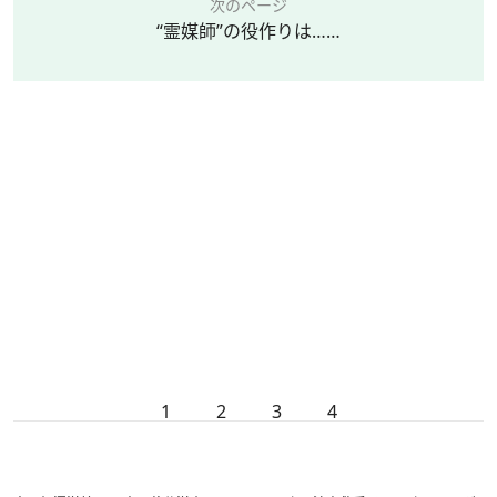
次のページ
“霊媒師”の役作りは……
1
2
3
4