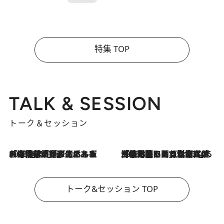
特集 TOP
TALK & SESSION
トーク＆セッション
2026.8.3
「今後値上げがあるとすれば…」「リスクがあるのは今年の冬」エネルギー専門家が語る、ホルムズ海峡封鎖が家庭にもたらす“ある心配”
2026.8.3
「住宅建てられない…」「サーチャージ料の高値が続いている」ホルムズ海峡封鎖による影響はいつまで続く？《エネルギー専門家に聞く“どうなる日本の暮らし”》
トーク&セッション TOP