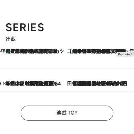
SERIES
連載
47都道府県の手みやげ ひんやりスイーツで夏を満喫
【兵庫県】この夏絶対食べたい 冷やしておいしいおやつ3選 淡路島の恵みをジェラートに集約
1 Hour Ago
【CREA×星野リゾート】唯一無二。癒しと発見が待つ場所へ
【トンボの足水浴】ヒノキの香りに包まれて涼感マックス！約13℃の湧水かけ流しを避暑地「星野温泉 トンボの湯」で体験
2026.8.7
CREA'S CHOICE
2026.8.7
「立川にも歌舞伎があるんだよ」 片岡仁左衛門・市川中車ら豪華座組みで4年目の立川立飛歌舞伎へ
田中稲の勝手に再ブーム
2026.8.7
「湘南乃風に憧れて」観客大盛上がりの“タオル回し”に、ラッパー顔負けの高速歌唱まで…さだまさし（74）のアグレッシブすぎる現在地
連載 TOP