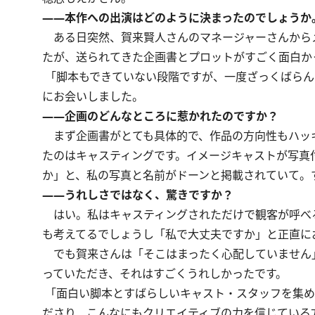
――本作への出演はどのように決まったのでしょうか
ある日突然、賀来賢人さんのマネージャーさんから
たが、送られてきた企画書とプロットがすごく面白か
「脚本もできていない段階ですが、一度ざっくばらん
にお会いしました。
――企画のどんなところに惹かれたのですか？
まず企画書がとても具体的で、作品の方向性もハッ
たのはキャスティングです。イメージキャストが写真
か」と、私の写真と名前がドーンと掲載されていて。
――うれしさではなく、驚きですか？
はい。私はキャスティングされただけで観客が呼べる
も考えてるでしょうし「私で大丈夫ですか」と正直に
でも賀来さんは「そこはまったく心配していません
っていただき、それはすごくうれしかったです。
「面白い脚本とすばらしいキャスト・スタッフを集め
ださり、こんなにもクリエイティブの力を信じている