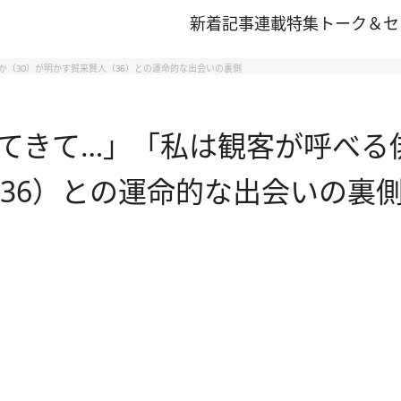
新着記事
連載
特集
トーク＆セ
（30）が明かす賀来賢人（36）との運命的な出会いの裏側
てきて…」「私は観客が呼べる
（36）との運命的な出会いの裏