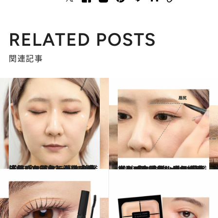
RELATED POSTS
関連記事
2026.5.9
【続きを読む】クマ・赤み・シミを色で消す！ 大人気「ケイト ジュレリープコンシーラー」の攻略法をKATEグローバル旗艦店クリエイターが徹底ガイド
ビューティ＆ヘルス
2026.5.9
【もっと読む】大ヒット＆プロも愛用！【ケイト】“眉シャーペン”で簡単に「今っぽい眉」が手に入る！ 失敗しない描き方をKATEグローバル旗艦店クリエイターが伝授
ビューティ＆ヘルス