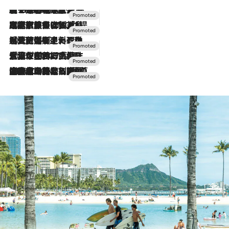
【トンボの足水浴】ヒノキの香りに包まれて涼感マックス！約13℃の湧水かけ流しを避暑地「星野温泉 トンボの湯」で体験
2026.8.7
2026.7.31
【ホテル帰省】という選択肢をOMOが提案。家族とほどよい距離を保つには「昼は実家、夜は気兼ねなくホテルで！」
2026.7.24
【夏限定ディナーコース】旬を迎える稚鮎や花ズッキーニなどをイタリア・トスカーナの郷土料理の手法で満喫！
2026.7.17
「土佐和ハーブかき氷」がOMO7高知に登場！生姜、山椒、大葉など目にも舌にも涼を呼ぶ郷土の味
2026.7.10
NEW OPEN！【界 草津】名湯の地に誕生。趣の異なる2種の温泉と上州ならではの会席・蕎麦割烹など美食を味わう究極の癒やし旅