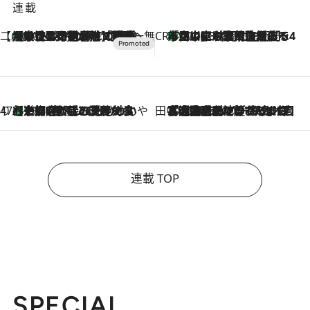
連載
【CREA×星野リゾート】唯一無二。癒しと発見が待つ場所へ
【トンボの足水浴】ヒノキの香りに包まれて涼感マックス！約13℃の湧水かけ流しを避暑地「星野温泉 トンボの湯」で体験
2026.8.7
CREA'S CHOICE
「立川にも歌舞伎があるんだよ」 片岡仁左衛門・市川中車ら豪華座組みで4年目の立川立飛歌舞伎へ
2026.8.7
47都道府県の手みやげ ひんやりスイーツで夏を満喫
【京都府】この夏絶対食べたい 冷やしておいしいおやつ3選 ひと口目から心を掴む新緑のテリーヌ
2026.8.7
田中稲の勝手に再ブーム
2026.8.7
「湘南乃風に憧れて」観客大盛上がりの“タオル回し”に、ラッパー顔負けの高速歌唱まで…さだまさし（74）のアグレッシブすぎる現在地
連載 TOP
SPECIAL