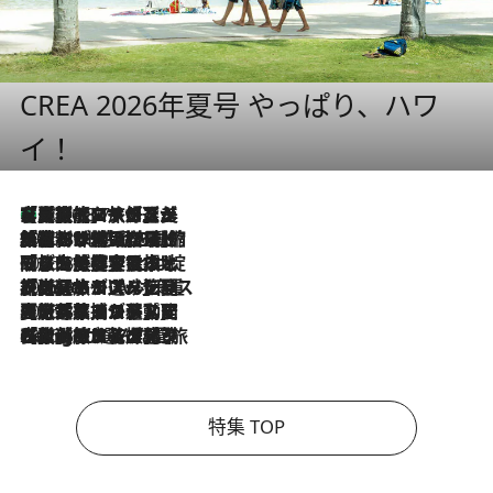
CREA 2026年夏号 やっぱり、ハワ
イ！
【厳選旅コスメ】「多機能アイテムがメイン！」旅好き美容エディターが選んだ夏旅ベストコスメを発表【Mサイズジップ】
2026.8.7
2026.8.6
「荷物が増えるほど旅ストレスは増す」美容ジャーナリストがたどり着いた最終結論。“化粧品を劇的に減らす”感動の凝縮美容とは
2026.8.6
「旅先には金髪ウィッグを持参」日本と同じメイクでは損してる!? 美容ジャーナリストが提案する“掟破りの旅美容”とは
2026.8.6
【厳選旅コスメ】「身軽さ＆UV対策重視！」ヘアアーティストshucoが選んだ夏旅ベストコスメを発表【Mサイズジップ】
2026.8.5
【厳選旅コスメ】国内をあちこち移動する河井菜摘が選んだ夏旅ベストコスメ発表！「リラックスアイテムはマスト」【Mサイズジップ】
2026.8.4
【厳選旅コスメ】「紫外線＆乾燥対策しながらメイク感も！」ヘア＆メイクGeorgeが選んだ夏旅ベストコスメを発表！【Mサイズジップ】
特集 TOP