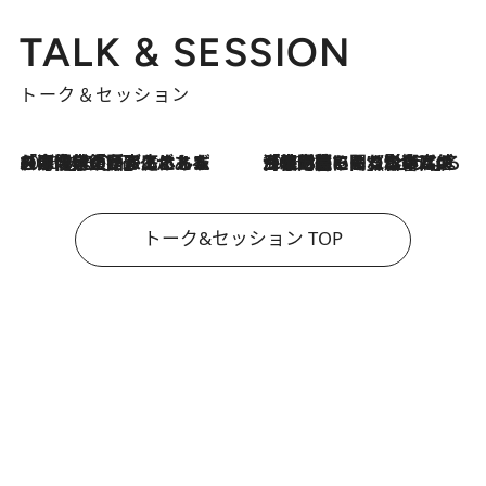
TALK & SESSION
トーク＆セッション
2026.8.3
「今後値上げがあるとすれば…」「リスクがあるのは今年の冬」エネルギー専門家が語る、ホルムズ海峡封鎖が家庭にもたらす“ある心配”
2026.8.3
「住宅建てられない…」「サーチャージ料の高値が続いている」ホルムズ海峡封鎖による影響はいつまで続く？《エネルギー専門家に聞く“どうなる日本の暮らし”》
トーク&セッション TOP