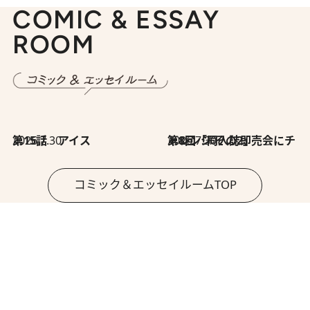
COMIC & ESSAY
ROOM
2026.7.30
第15話 アイス
2026.7.30
第8回「同人誌即売会にチャレンジ その2」
コミック＆エッセイルームTOP