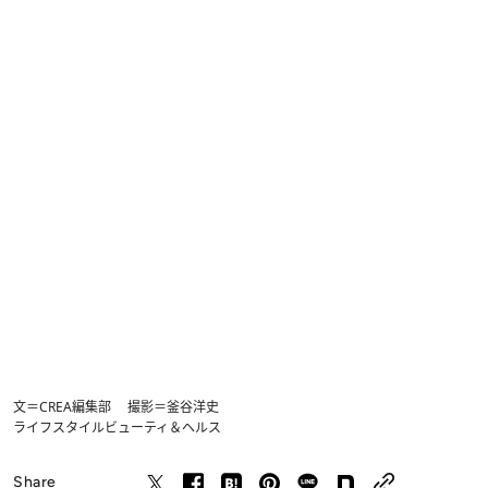
文＝CREA編集部 撮影＝釜谷洋史
ライフスタイル
ビューティ＆ヘルス
Share