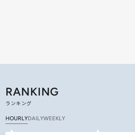
RANKING
ランキング
HOURLY
DAILY
WEEKLY