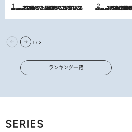
2026.8.5
【阿川佐和子さんの年とる力】なぜ70代で始めた趣味は“こんなに楽しい”のか？ ピアノ、俳句…スランプに陥っても続けられる“ある秘訣”とは
2026.8.7
「湘南乃風に憧れて」観客大盛上がりの“タオル回し”に、ラッパー顔負けの高速歌唱まで…さだまさし（74）のアグレッシブすぎる現在地
1 / 5
ランキング一覧
SERIES