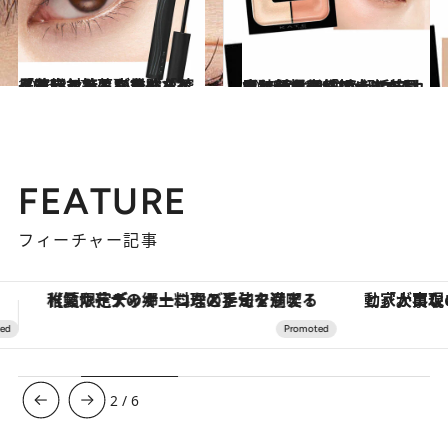
2026.3.17
【花粉対策＆卒業式を控えている人に】アイメイクを崩したくないなら、号泣しても落ちない「ケイト」と持ちがよくなる「セザンヌ」が最強！
ビューティ＆ヘルス
2026.1.23
【ケイト新作アイシャドウ】新提案「頬までが目もとメイク」は大人のお疲れ顔を元気に！ 垢抜け眉になれる“脱色級マスカラ”新色も！
ビューティ＆ヘルス
FEATURE
フィーチャー記事
「大事なのは地域の意識を変えること」。ロレックス賞受賞の自然保護活動家が実現させたナイジェリアの自然環境の復活
3
/
6