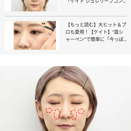
「ケイト ジュレリープコン
シーラー」の攻略法をKATE
グローバル旗艦店クリエイタ
ーが徹底ガイド
【もっと読む】大ヒット＆プ
ロも愛用！【ケイト】“眉シ
ャーペン”で簡単に「今っぽ
い眉」が手に入る！ 失敗し
ない描き方をKATEグローバ
ル旗艦店クリエイターが伝授