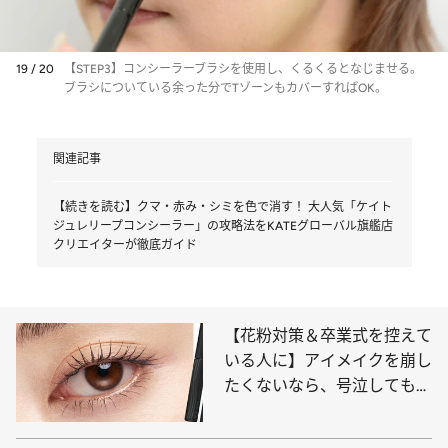
19 / 20
【STEP3】コンシーラーブラシを使用し、くるくるとなじませる。
ブラシについている余った分でTゾーンもカバーすればOK。
関連記事
【続きを読む】クマ・赤み・シミを色で消す！ 大人気「ケイト
ジュレリープコンシーラー」の攻略法をKATEグローバル旗艦店
クリエイターが徹底ガイド
【花粉対策＆卒業式を控えて
いる人に】アイメイクを崩し
たくないなら、号泣しても落
ちない「ケイト」と持ちがよ
くなる「セザンヌ」が最強！