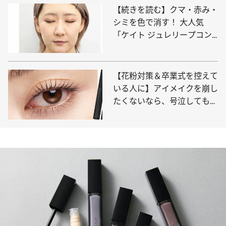
【続きを読む】クマ・赤み・
シミを色で消す！ 大人気
「ケイト ジュレリープコン
シーラー」の攻略法をKATE
グローバル旗艦店クリエイタ
ーが徹底ガイド
【花粉対策＆卒業式を控えて
いる人に】アイメイクを崩し
たくないなら、号泣しても落
ちない「ケイト」と持ちがよ
くなる「セザンヌ」が最強！