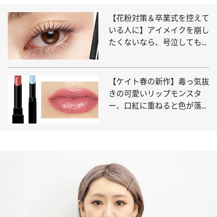
【花粉対策＆卒業式を控えて
いる人に】アイメイクを崩し
たくないなら、号泣しても落
ちない「ケイト」と持ちがよ
くなる「セザンヌ」が最強！
【ケイト春の新作】毒っ気抜
きの可愛いリップモンスタ
ー、口紅に重ねると色が落ち
にくくなる“色化けモンスタ
ー”新色…すでに大ヒットの予
感！