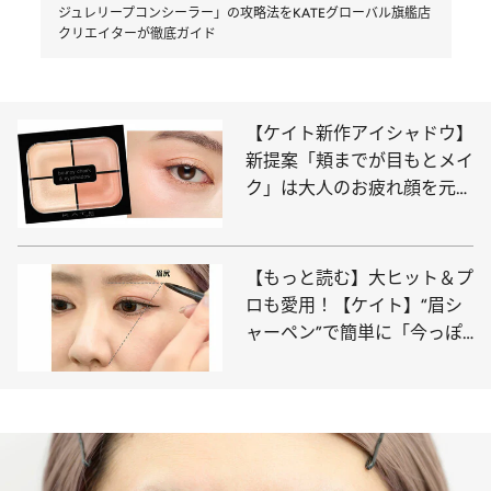
ジュレリープコンシーラー」の攻略法をKATEグローバル旗艦店
クリエイターが徹底ガイド
【ケイト新作アイシャドウ】
新提案「頬までが目もとメイ
ク」は大人のお疲れ顔を元気
に！ 垢抜け眉になれる“脱色
級マスカラ”新色も！
【もっと読む】大ヒット＆プ
ロも愛用！【ケイト】“眉シ
ャーペン”で簡単に「今っぽ
い眉」が手に入る！ 失敗し
ない描き方をKATEグローバ
ル旗艦店クリエイターが伝授