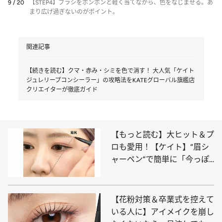
9 / 20
【STEP4】ブラシをポンポンと軽く当てながら、色をなじませる。あ
まり広げ過ぎないのがポイント。
関連記事
【続きを読む】クマ・赤み・シミを色で消す！ 大人気「ケイト
ジュレリープコンシーラー」の攻略法をKATEグローバル旗艦店
クリエイターが徹底ガイド
【もっと読む】大ヒット＆プ
ロも愛用！【ケイト】“眉シ
ャーペン”で簡単に「今っぽ
い眉」が手に入る！ 失敗し
ない描き方をKATEグローバ
ル旗艦店クリエイターが伝授
【花粉対策＆卒業式を控えて
いる人に】アイメイクを崩し