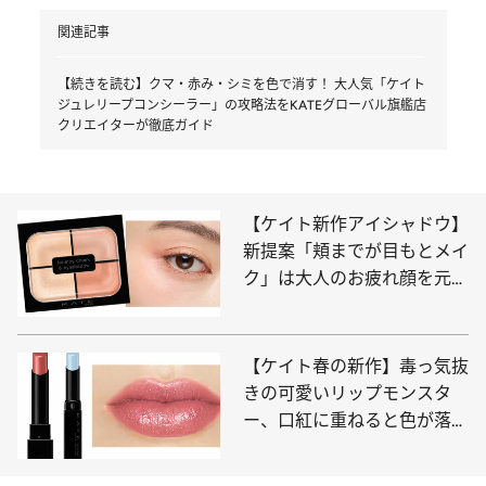
関連記事
【続きを読む】クマ・赤み・シミを色で消す！ 大人気「ケイト
ジュレリープコンシーラー」の攻略法をKATEグローバル旗艦店
クリエイターが徹底ガイド
【ケイト新作アイシャドウ】
新提案「頬までが目もとメイ
ク」は大人のお疲れ顔を元気
に！ 垢抜け眉になれる“脱色
級マスカラ”新色も！
【ケイト春の新作】毒っ気抜
きの可愛いリップモンスタ
ー、口紅に重ねると色が落ち
にくくなる“色化けモンスタ
ー”新色…すでに大ヒットの予