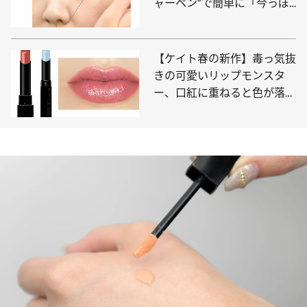
ャーペン”で簡単に「今っぽ
い眉」が手に入る！ 失敗し
ない描き方をKATEグローバ
ル旗艦店クリエイターが伝授
【ケイト春の新作】毒っ気抜
きの可愛いリップモンスタ
ー、口紅に重ねると色が落ち
にくくなる“色化けモンスタ
ー”新色…すでに大ヒットの予
感！