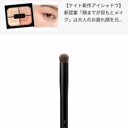
【ケイト新作アイシャドウ】
新提案「頬までが目もとメイ
ク」は大人のお疲れ顔を元気
に！ 垢抜け眉になれる“脱色
級マスカラ”新色も！