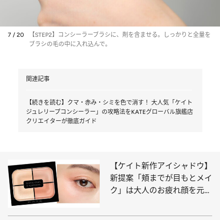
7 / 20
【STEP2】コンシーラーブラシに、剤を含ませる。しっかりと全量を
ブラシの毛の中に入れ込んで。
関連記事
【続きを読む】クマ・赤み・シミを色で消す！ 大人気「ケイト
ジュレリープコンシーラー」の攻略法をKATEグローバル旗艦店
クリエイターが徹底ガイド
【ケイト新作アイシャドウ】
新提案「頬までが目もとメイ
ク」は大人のお疲れ顔を元気
に！ 垢抜け眉になれる“脱色
級マスカラ”新色も！