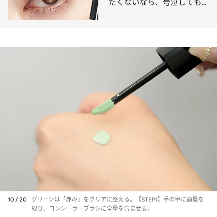
たくないなら、号泣しても落
ちない「ケイト」と持ちがよ
くなる「セザンヌ」が最強！
10 / 20
グリーンは「赤み」をクリアに整える。【STEP1】手の甲に適量を
取り、コンシーラーブラシに全量を含ませる。