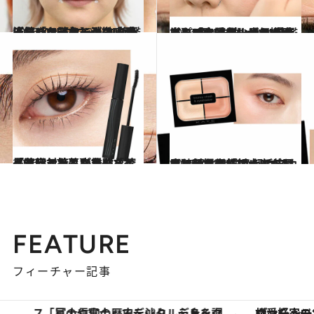
2026.5.9
【続きを読む】クマ・赤み・シミを色で消す！ 大人気「ケイト ジュレリープコンシーラー」の攻略法をKATEグローバル旗艦店クリエイターが徹底ガイド
ビューティ＆ヘルス
2026.5.9
【もっと読む】大ヒット＆プロも愛用！【ケイト】“眉シャーペン”で簡単に「今っぽい眉」が手に入る！ 失敗しない描き方をKATEグローバル旗艦店クリエイターが伝授
ビューティ＆ヘルス
2026.3.17
【花粉対策＆卒業式を控えている人に】アイメイクを崩したくないなら、号泣しても落ちない「ケイト」と持ちがよくなる「セザンヌ」が最強！
ビューティ＆ヘルス
2026.1.23
【ケイト新作アイシャドウ】新提案「頬までが目もとメイク」は大人のお疲れ顔を元気に！ 垢抜け眉になれる“脱色級マスカラ”新色も！
ビューティ＆ヘルス
FEATURE
フィーチャー記事
「星のや富士」でデジタルデトックス。冨士信仰の歴史を辿り、心身を調える。
ヴァシュロン・コンスタンタン