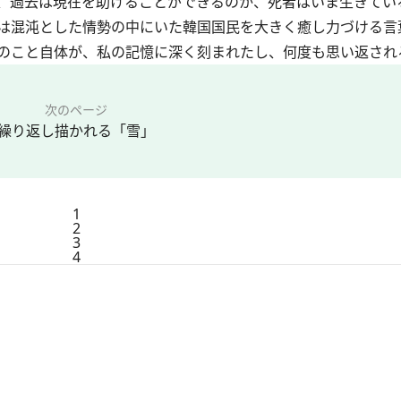
、過去は現在を助けることができるのか、死者はいま生きてい
は混沌とした情勢の中にいた韓国国民を大きく癒し力づける言
のこと自体が、私の記憶に深く刻まれたし、何度も思い返され
次のページ
繰り返し描かれる「雪」
1
2
3
4