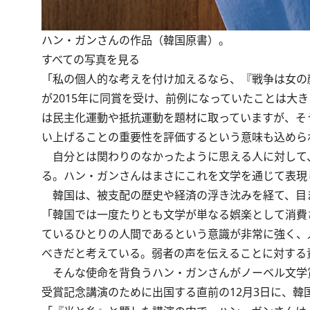
ハン・ガンさんの作品（韓国原書）。
すべての写真を見る
「私の個人的な考えを付け加えるなら、『戦争は女の
が2015年に同賞を受け、前例になっていたことは大
は民主化運動や抵抗運動を題材に取っていますが、そ
い上げることの重要性を評価するという意味も込めら
自分とは関わりのなかったように思える人に対して
る。ハン・ガンさんはまさにこれを文学を通じて表現
韓国は、被支配の歴史や経済の浮き沈みを経て、目
「韓国では一度たりとも文学が単なる娯楽として消費
ているひとりの人間であるという意識が非常に強く、
べきだと考えている。弱者の声を伝えることに対する
そんな使命を背負うハン・ガンさんがノーベル文学賞
受賞記念講演のために出国する直前の12月3日に、韓