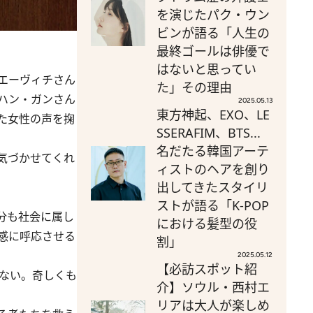
を演じたパク・ウン
ビンが語る「人生の
最終ゴールは俳優で
はないと思ってい
エーヴィチさん
た」その理由
ハン・ガンさん
2025.05.13
東方神起、EXO、LE
た女性の声を掬
SSERAFIM、BTS...
名だたる韓国アーテ
気づかせてくれ
ィストのヘアを創り
出してきたスタイリ
ストが語る「K-POP
分も社会に属し
における髪型の役
感に呼応させる
割」
2025.05.12
【必訪スポット紹
ない。奇しくも
介】ソウル・西村エ
リアは大人が楽しめ