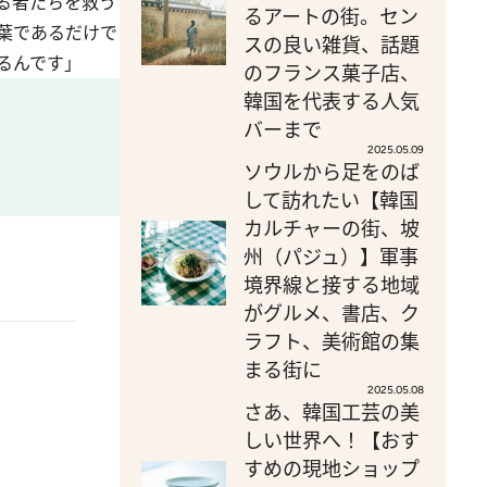
る者たちを救う
るアートの街。セン
葉であるだけで
スの良い雑貨、話題
るんです」
のフランス菓子店、
韓国を代表する人気
バーまで
2025.05.09
ソウルから足をのば
して訪れたい【韓国
カルチャーの街、坡
州（パジュ）】軍事
境界線と接する地域
がグルメ、書店、ク
ラフト、美術館の集
まる街に
2025.05.08
さあ、韓国工芸の美
しい世界へ！【おす
すめの現地ショップ