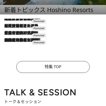
新着トピックス Hoshino Resorts
2026.7.31
【ホテル帰省】という選択肢をOMOが提案。家族とほどよい距離を保つには「昼は実家、夜は気兼ねなくホテルで！」
2026.7.24
【夏限定ディナーコース】旬を迎える稚鮎や花ズッキーニなどをイタリア・トスカーナの郷土料理の手法で満喫！
2026.7.17
「土佐和ハーブかき氷」がOMO7高知に登場！生姜、山椒、大葉など目にも舌にも涼を呼ぶ郷土の味
2026.7.10
NEW OPEN！【界 草津】名湯の地に誕生。趣の異なる2種の温泉と上州ならではの会席・蕎麦割烹など美食を味わう究極の癒やし旅
特集 TOP
TALK & SESSION
トーク＆セッション