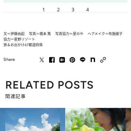
1
2
3
4
文＝伊藤由起 写真＝橋本 篤 写真協力＝星のや ヘアメイク＝布施綾子
協力＝星野リゾート
旅＆お出かけ
47都道府県
Share
RELATED POSTS
関連記事