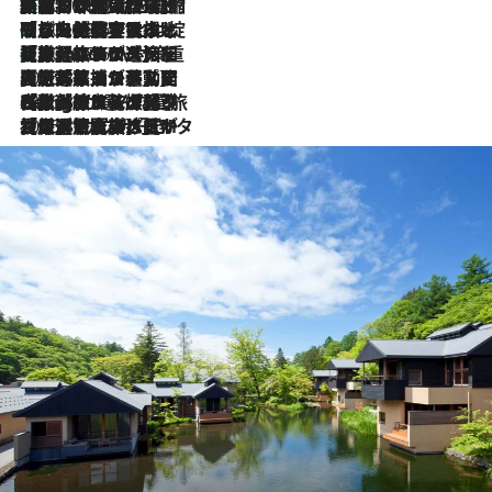
「荷物が増えるほど旅ストレスは増す」美容ジャーナリストがたどり着いた最終結論。“化粧品を劇的に減らす”感動の凝縮美容とは
2026.8.6
「旅先には金髪ウィッグを持参」日本と同じメイクでは損してる!? 美容ジャーナリストが提案する“掟破りの旅美容”とは
2026.8.6
【厳選旅コスメ】「身軽さ＆UV対策重視！」ヘアアーティストshucoが選んだ夏旅ベストコスメを発表【Mサイズジップ】
2026.8.6
2026.8.5
【厳選旅コスメ】国内をあちこち移動する河井菜摘が選んだ夏旅ベストコスメ発表！「リラックスアイテムはマスト」【Mサイズジップ】
2026.8.4
【厳選旅コスメ】「紫外線＆乾燥対策しながらメイク感も！」ヘア＆メイクGeorgeが選んだ夏旅ベストコスメを発表！【Mサイズジップ】
2026.8.3
【厳選旅コスメ】「保湿もタイパ重視！」“サウナ好き”タレント清水みさとが愛用する夏旅ベストコスメを発表！【Mサイズジップ】