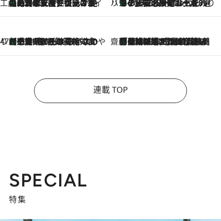
工藤まやのおもてなしハワイ
【ハワイ土産】ローカルの絶大な支持で復活！ 絶品の幻クッキー《元ファンの日本人女性が受け継いだ名店》
2026.8.6
ハワイ賢者 リサのお気に入りリスト
あの伝説の限定トートも！ リニューアルした「ディーン＆デルーカ ハワイ」で必須のお土産8選
2026.8.6
47都道府県の手みやげ ひんやりスイーツで夏を満喫
【三重県】この夏絶対食べたい 冷やしておいしいおやつ3選 お餅×アイスの新感覚スイーツ
2026.8.6
齋藤 薫 美容脳ルネサンス
「荷物が増えるほど旅ストレスは増す」美容ジャーナリストがたどり着いた最終結論。“化粧品を劇的に減らす”感動の凝縮美容とは
2026.8.6
連載 TOP
SPECIAL
特集