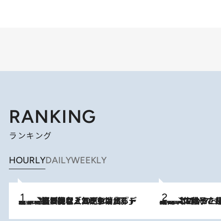
RANKING
ランキング
HOURLY
DAILY
WEEKLY
2026.8.5
【なぜ吉沢亮は「気配を消せる」のか？】興行収入208億の『国宝』を経て挑むミュージカル『ディア・エヴァン・ハンセン』。トップ俳優が舞台上でさらけ出した“孤独”とは
2026.8.5
【阿川佐和子さんの年とる力】なぜ70代で始めた趣味は“こんなに楽しい”のか？ ピアノ、俳句…スランプに陥っても続けられる“ある秘訣”とは