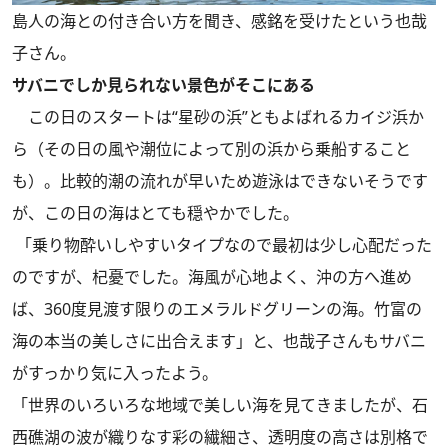
島人の海との付き合い方を聞き、感銘を受けたという也哉
子さん。
サバニでしか見られない景色がそこにある
この日のスタートは“星砂の浜”ともよばれるカイジ浜か
ら（その日の風や潮位によって別の浜から乗船すること
も）。比較的潮の流れが早いため遊泳はできないそうです
が、この日の海はとても穏やかでした。
「乗り物酔いしやすいタイプなので最初は少し心配だった
のですが、杞憂でした。海風が心地よく、沖の方へ進め
ば、360度見渡す限りのエメラルドグリーンの海。竹富の
海の本当の美しさに出合えます」と、也哉子さんもサバニ
がすっかり気に入ったよう。
「世界のいろいろな地域で美しい海を見てきましたが、石
西礁湖の波が織りなす彩の繊細さ、透明度の高さは別格で