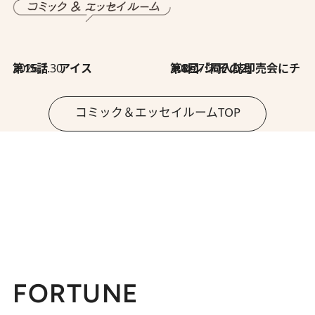
2026.7.30
第15話 アイス
2026.7.30
第8回「同人誌即売会にチャレンジ その2」
コミック＆エッセイルームTOP
FORTUNE