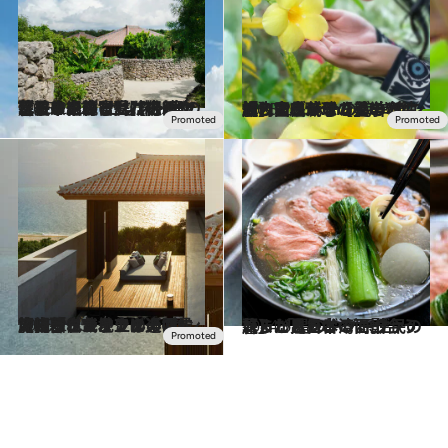
2025.2.22
《続きを読む》【内田也哉子さんの“センス・オブ・ワンダー”な旅】島の暮らしに育まれた伝統文化を未来へと受け継ぐ【星のや竹富島】の新たな取り組み
旅＆お出かけ
2025.2.15
【内田也哉子さんの“センス・オブ・ワンダー”な旅】全長1kmの海岸線に沿って広がる【星のや沖縄】で、琉球の美学と「うとぅいむち」の心に触れる
旅＆お出かけ
2025.2.15
【内田也哉子さんの“センス・オブ・ワンダー”な旅】「グスクウォール」に守られた地上の楽園で、暮らすように過ごす沖縄ラグジュアリーの最高峰
旅＆お出かけ
2024.6.2
【まだ見ぬ台湾に出合う旅】 「星のやグーグァン」からたどる 原住民の暮らしと日本の面影
旅＆お出かけ