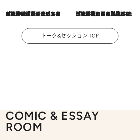
2026.8.3
「今後値上げがあるとすれば…」「リスクがあるのは今年の冬」エネルギー専門家が語る、ホルムズ海峡封鎖が家庭にもたらす“ある心配”
2026.8.3
「住宅建てられない…」「サーチャージ料の高値が続いている」ホルムズ海峡封鎖による影響はいつまで続く？《エネルギー専門家に聞く“どうなる日本の暮らし”》
トーク&セッション TOP
COMIC & ESSAY
ROOM