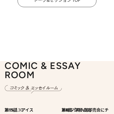
トーク&セッション TOP
COMIC & ESSAY
ROOM
2026.7.30
第15話 アイス
2026.7.30
第8回「同人誌即売会にチャレンジ その2」