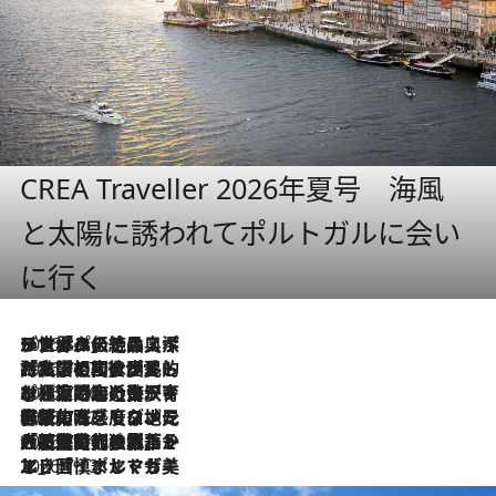
CREA Traveller 2026年夏号 海風
と太陽に誘われてポルトガルに会い
に行く
2026.8.8
リスボンの絶品スイーツ「パステル・デ・ナタ」とは？ポルトガル伝統の奥深い世界へ
2026.7.27
「私の祖国はポルトガル語です」国民的詩人フェルナンド・ペソアと、彼が愛した文学の街を歩く
2026.7.26
ポルトガル近海が育む極上の海の幸。キリリと冷えた白ワインと愉しむ、シーフード専門店の贅沢
2026.7.22
伝統の味をモダンに昇華。高感度な地元客が集う、リスボンの最旬ガストロノミー
2026.7.21
大航海時代の栄華から、震災、独裁、そして革命へ。ポルトガル・首都リスボンの石畳に刻まれた「歴史の光と影」
2026.7.13
エッセイ・ヤマザキマリ「慎ましくも美しき国 ポルトガル」