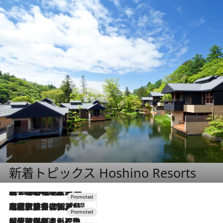
新着トピックス Hoshino Resorts
2026.8.7
【トンボの足水浴】ヒノキの香りに包まれて涼感マックス！約13℃の湧水かけ流しを避暑地「星野温泉 トンボの湯」で体験
2026.7.31
【ホテル帰省】という選択肢をOMOが提案。家族とほどよい距離を保つには「昼は実家、夜は気兼ねなくホテルで！」
2026.7.24
【夏限定ディナーコース】旬を迎える稚鮎や花ズッキーニなどをイタリア・トスカーナの郷土料理の手法で満喫！