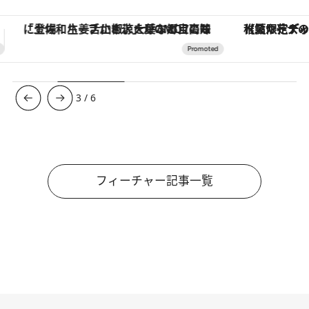
【夏限定ディナーコース】旬を迎える稚鮎や花ズッキーニなどをイタリア・トスカーナの郷土料理の手法で満喫！
ヴァシュロン・コンスタンタン
3
/
6
フィーチャー記事一覧