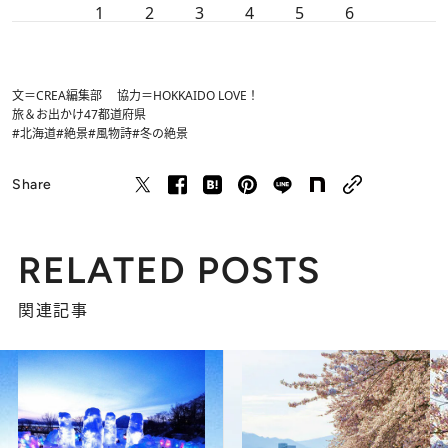
1
2
3
4
5
6
文＝CREA編集部 協力＝HOKKAIDO LOVE！
旅＆お出かけ
47都道府県
#北海道
#絶景
#風物詩
#冬の絶景
Share
RELATED POSTS
関連記事