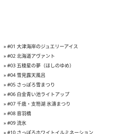
»
#01 大津海岸のジュエリーアイス
»
#02 北海道アヴァント
»
#03 五稜星の夢（ほしのゆめ）
»
#04 雪見露天風呂
»
#05 さっぽろ雪まつり
»
#06 白金青い池ライトアップ
»
#07 千歳・支笏湖 氷濤まつり
»
#08 音羽橋
»
#09 流氷
»
#10 さっぽろホワイトイルミネーション