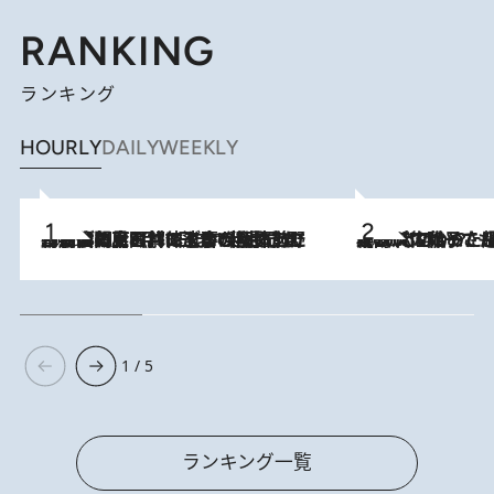
RANKING
ランキング
HOURLY
DAILY
WEEKLY
2026.8.8
「最後に見られてよかった」上野動物園の東園パンダ舎が解体前に特別公開。8月16日まで延長されたパネル展と共に辿る“半世紀”のパンダ飼育《解体工事の図面あり》
2026.8.5
【阿川佐和子さんの年とる力】なぜ70代で始めた趣味は“こんなに楽しい”のか？ ピアノ、俳句…スランプに陥っても続けられる“ある秘訣”とは
1 / 5
ランキング一覧