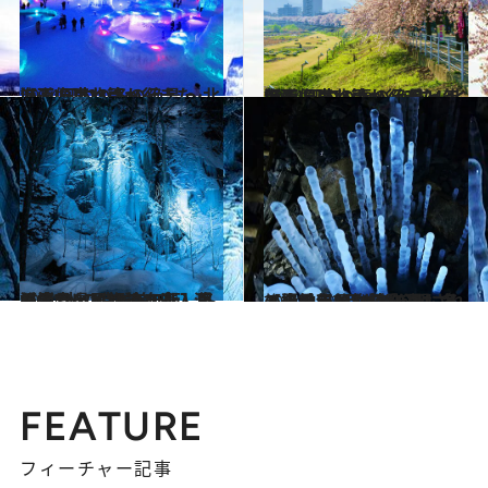
2024.12.28
【画像】いつか行きたい！ 日本の冬の絶景 ～北海道・東北篇～
旅＆お出かけ
2024.4.27
【画像】いつか行きたい！ 日本の春の絶景 ～北海道・東北篇～（2024年版）
旅＆お出かけ
2024.12.28
【青森県・2025年版】冬の絶景・風物詩10選。思わずうっとりする奥入瀬渓流“氷の造形美”
旅＆お出かけ
2024.12.28
【岩手県・2025年版】冬の絶景・風物詩10選。冬と夏の年2回だけ公開される、神秘的な鍾乳洞も
旅＆お出かけ
FEATURE
フィーチャー記事