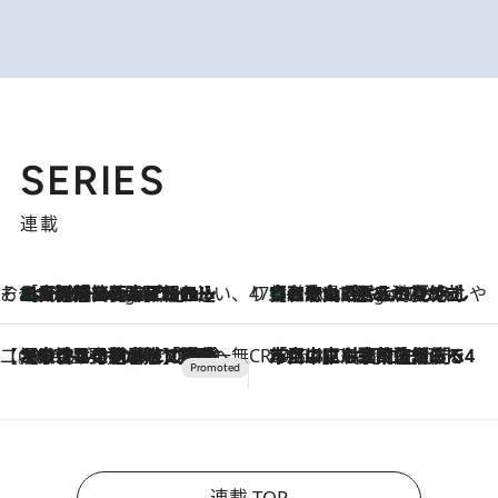
SERIES
連載
そおだよおこの関西おいしい、おやつ紀行
［大阪府箕面市］一皿一皿目の前で仕上げられる、料理を巧みに組み込んだアシェットデセールコース「ミチル アシェット デセール（Michiru assiette dessert）」
9 Hours Ago
47都道府県の手みやげ ひんやりスイーツで夏を満喫
【和歌山県】この夏絶対食べたい 冷やしておいしいおやつ3選 みかんがごろっと丸ごと入ったジュレ
9 Hours Ago
【CREA×星野リゾート】唯一無二。癒しと発見が待つ場所へ
2026.8.7
【トンボの足水浴】ヒノキの香りに包まれて涼感マックス！約13℃の湧水かけ流しを避暑地「星野温泉 トンボの湯」で体験
CREA'S CHOICE
2026.8.7
「立川にも歌舞伎があるんだよ」 片岡仁左衛門・市川中車ら豪華座組みで4年目の立川立飛歌舞伎へ
連載 TOP