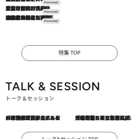
2026.7.17
「土佐和ハーブかき氷」がOMO7高知に登場！生姜、山椒、大葉など目にも舌にも涼を呼ぶ郷土の味
2026.7.10
NEW OPEN！【界 草津】名湯の地に誕生。趣の異なる2種の温泉と上州ならではの会席・蕎麦割烹など美食を味わう究極の癒やし旅
特集 TOP
TALK & SESSION
トーク＆セッション
2026.8.3
「今後値上げがあるとすれば…」「リスクがあるのは今年の冬」エネルギー専門家が語る、ホルムズ海峡封鎖が家庭にもたらす“ある心配”
2026.8.3
「住宅建てられない…」「サーチャージ料の高値が続いている」ホルムズ海峡封鎖による影響はいつまで続く？《エネルギー専門家に聞く“どうなる日本の暮らし”》