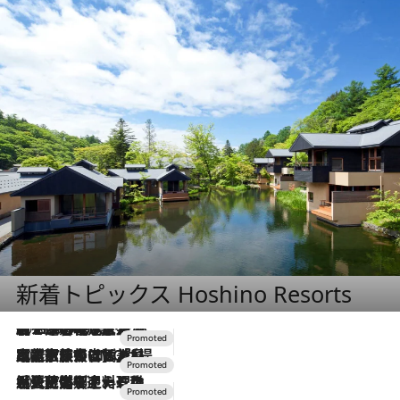
新着トピックス Hoshino Resorts
2026.8.7
【トンボの足水浴】ヒノキの香りに包まれて涼感マックス！約13℃の湧水かけ流しを避暑地「星野温泉 トンボの湯」で体験
2026.7.31
【ホテル帰省】という選択肢をOMOが提案。家族とほどよい距離を保つには「昼は実家、夜は気兼ねなくホテルで！」
2026.7.24
【夏限定ディナーコース】旬を迎える稚鮎や花ズッキーニなどをイタリア・トスカーナの郷土料理の手法で満喫！