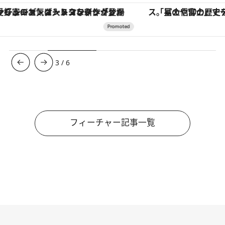
「星のや富士」でデジタルデトックス。冨士信仰の歴史を辿り、心身を調える。
【夏限定ディナーコース】旬を迎
3
/
6
フィーチャー記事一覧