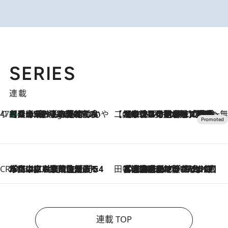
SERIES
連載
47都道府県の手みやげ ひんやりスイーツで夏を満喫
【兵庫県】この夏絶対食べたい 冷やしておいしいおやつ3選 淡路島の恵みをジェラートに集約
5 Hours Ago
【CREA×星野リゾート】唯一無二。癒しと発見が待つ場所へ
2026.8.7
【トンボの足水浴】ヒノキの香りに包まれて涼感マックス！約13℃の湧水かけ流しを避暑地「星野温泉 トンボの湯」で体験
CREA'S CHOICE
2026.8.7
「立川にも歌舞伎があるんだよ」 片岡仁左衛門・市川中車ら豪華座組みで4年目の立川立飛歌舞伎へ
田中稲の勝手に再ブーム
2026.8.7
「湘南乃風に憧れて」観客大盛上がりの“タオル回し”に、ラッパー顔負けの高速歌唱まで…さだまさし（74）のアグレッシブすぎる現在地
連載 TOP