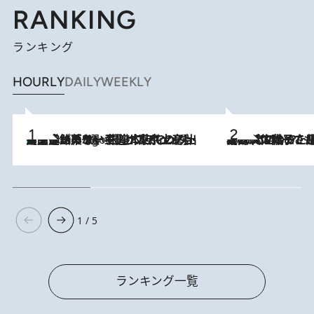
RANKING
ランキング
HOURLY
DAILY
WEEKLY
【間違いのない王道・東京土産】資生堂パーラー 銀座本店でのみ出会える銘菓5選《極上プディング・濃厚チーズケーキ・ボンボンショコラほか》
6 Hours Ago
2026.8.5
【阿川佐和子さんの年とる力】なぜ70代で始めた趣味は“こんなに楽しい”のか？ ピアノ、俳句…スランプに陥っても続けられる“ある秘訣”とは
1 / 5
ランキング一覧