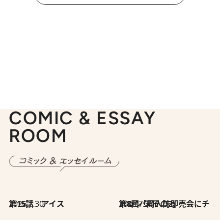
COMIC & ESSAY
ROOM
2026.7.30
第15話 アイス
2026.7.30
第8回「同人誌即売会にチャレンジ その2」