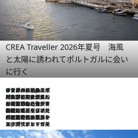
CREA Traveller 2026年夏号 海風
と太陽に誘われてポルトガルに会い
に行く
リスボンの絶品スイーツ「パステル・デ・ナタ」とは？ポルトガル伝統の奥深い世界へ
5 Hours Ago
2026.7.27
「私の祖国はポルトガル語です」国民的詩人フェルナンド・ペソアと、彼が愛した文学の街を歩く
2026.7.26
ポルトガル近海が育む極上の海の幸。キリリと冷えた白ワインと愉しむ、シーフード専門店の贅沢
2026.7.22
伝統の味をモダンに昇華。高感度な地元客が集う、リスボンの最旬ガストロノミー
2026.7.21
大航海時代の栄華から、震災、独裁、そして革命へ。ポルトガル・首都リスボンの石畳に刻まれた「歴史の光と影」
2026.7.13
エッセイ・ヤマザキマリ「慎ましくも美しき国 ポルトガル」