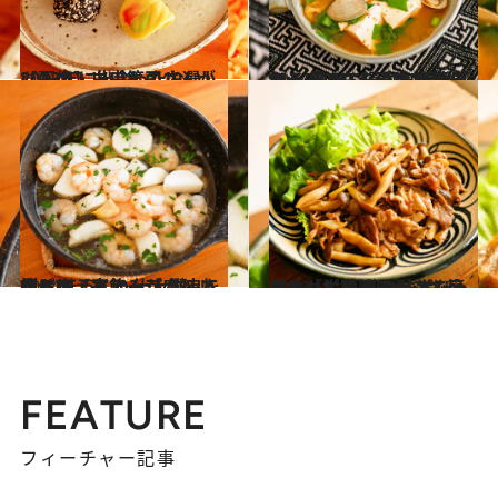
2023.12.16
【画像】白央篤司さんが2023年に出会ったおいしいもの・いいもの10選
グルメ
2024.3.16
もう「にら」は余らせない！ 覚えて損なし【簡単アイデアレシピ】 チゲ風スープ、にら玉味噌汁ほか
グルメ
2024.2.17
技あり【アヒージョ】レシピ ほっくり仕上がって食べ応えもアップ 竹串を刺せば、家飲みが盛り上がる！
グルメ
2023.11.10
【レシピ】下味ナシで簡単おいしい 秋の味覚たっぷり「生姜焼き」 ボリュームも栄養バランスも良し！
グルメ
FEATURE
フィーチャー記事