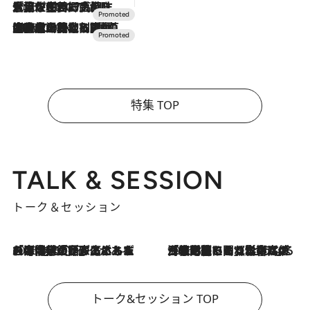
2026.7.17
「土佐和ハーブかき氷」がOMO7高知に登場！生姜、山椒、大葉など目にも舌にも涼を呼ぶ郷土の味
2026.7.10
NEW OPEN！【界 草津】名湯の地に誕生。趣の異なる2種の温泉と上州ならではの会席・蕎麦割烹など美食を味わう究極の癒やし旅
特集 TOP
TALK & SESSION
トーク＆セッション
2026.8.3
「今後値上げがあるとすれば…」「リスクがあるのは今年の冬」エネルギー専門家が語る、ホルムズ海峡封鎖が家庭にもたらす“ある心配”
2026.8.3
「住宅建てられない…」「サーチャージ料の高値が続いている」ホルムズ海峡封鎖による影響はいつまで続く？《エネルギー専門家に聞く“どうなる日本の暮らし”》
トーク&セッション TOP