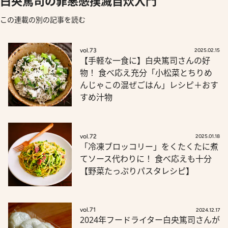
白央篤司の罪悪感撲滅自炊入門
この連載の別の記事を読む
vol.73
2025.02.15
【手軽な一食に】白央篤司さんの好
物！ 食べ応え充分「小松菜とちりめ
んじゃこの混ぜごはん」レシピ＋おす
すめ汁物
vol.72
2025.01.18
「冷凍ブロッコリー」をくたくたに煮
てソース代わりに！ 食べ応えも十分
【野菜たっぷりパスタレシピ】
vol.71
2024.12.17
2024年フードライター白央篤司さんが