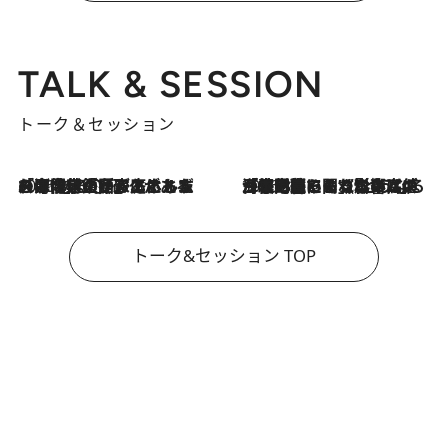
TALK & SESSION
トーク＆セッション
2026.8.3
「今後値上げがあるとすれば…」「リスクがあるのは今年の冬」エネルギー専門家が語る、ホルムズ海峡封鎖が家庭にもたらす“ある心配”
2026.8.3
「住宅建てられない…」「サーチャージ料の高値が続いている」ホルムズ海峡封鎖による影響はいつまで続く？《エネルギー専門家に聞く“どうなる日本の暮らし”》
トーク&セッション TOP