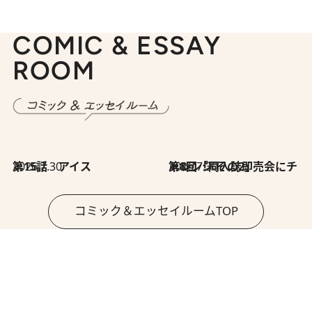
COMIC & ESSAY
ROOM
2026.7.30
第15話 アイス
2026.7.30
第8回「同人誌即売会にチャレンジ その2」
コミック＆エッセイルームTOP