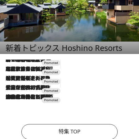
新着トピックス Hoshino Resorts
2026.8.7
【トンボの足水浴】ヒノキの香りに包まれて涼感マックス！約13℃の湧水かけ流しを避暑地「星野温泉 トンボの湯」で体験
2026.7.31
【ホテル帰省】という選択肢をOMOが提案。家族とほどよい距離を保つには「昼は実家、夜は気兼ねなくホテルで！」
2026.7.24
【夏限定ディナーコース】旬を迎える稚鮎や花ズッキーニなどをイタリア・トスカーナの郷土料理の手法で満喫！
2026.7.17
「土佐和ハーブかき氷」がOMO7高知に登場！生姜、山椒、大葉など目にも舌にも涼を呼ぶ郷土の味
2026.7.10
NEW OPEN！【界 草津】名湯の地に誕生。趣の異なる2種の温泉と上州ならではの会席・蕎麦割烹など美食を味わう究極の癒やし旅
特集 TOP