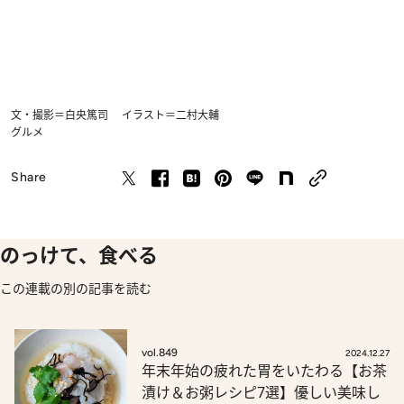
文・撮影＝白央篤司 イラスト＝二村大輔
グルメ
Share
のっけて、食べる
この連載の別の記事を読む
vol.849
2024.12.27
年末年始の疲れた胃をいたわる【お茶
漬け＆お粥レシピ7選】優しい美味し