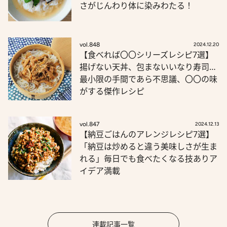
さがじんわり体に染みわたる！
vol.848
2024.12.20
【食べれば〇〇シリーズレシピ7選】
揚げない天丼、包まないいなり寿司…
最小限の手間であら不思議、〇〇の味
がする傑作レシピ
vol.847
2024.12.13
【納豆ごはんのアレンジレシピ7選】
「納豆は炒めると違う美味しさが生ま
れる」毎日でも食べたくなる技ありア
イデア満載
連載記事一覧