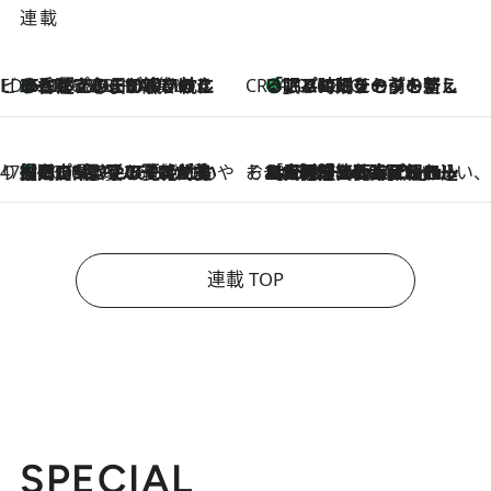
連載
ビューティいいもの集め EDITORS' BEST
35℃超えの日の夜、枕にひと吹き！ BAUMのルームスプレーが、ひのきの香りで心まで解きほぐす
2026.8.10
CREA'S CHOICE
「眠る時刻をセットする」——眠りの前を整える、バルミューダの新しいアプローチ
2026.8.10
47都道府県の手みやげ ひんやりスイーツで夏を満喫
【岡山県】この夏絶対食べたい 冷やしておいしいおやつ3選 フルーツが主役のプリンやアイスが勢揃い
2026.8.10
そおだよおこの関西おいしい、おやつ紀行
2026.8.9
［大阪府箕面市］一皿一皿目の前で仕上げられる、料理を巧みに組み込んだアシェットデセールコース「ミチル アシェット デセール（Michiru assiette dessert）」
連載 TOP
SPECIAL