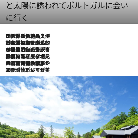
と太陽に誘われてポルトガルに会い
に行く
2026.8.8
リスボンの絶品スイーツ「パステル・デ・ナタ」とは？ポルトガル伝統の奥深い世界へ
2026.7.27
「私の祖国はポルトガル語です」国民的詩人フェルナンド・ペソアと、彼が愛した文学の街を歩く
2026.7.26
ポルトガル近海が育む極上の海の幸。キリリと冷えた白ワインと愉しむ、シーフード専門店の贅沢
2026.7.22
伝統の味をモダンに昇華。高感度な地元客が集う、リスボンの最旬ガストロノミー
2026.7.21
大航海時代の栄華から、震災、独裁、そして革命へ。ポルトガル・首都リスボンの石畳に刻まれた「歴史の光と影」
2026.7.13
エッセイ・ヤマザキマリ「慎ましくも美しき国 ポルトガル」