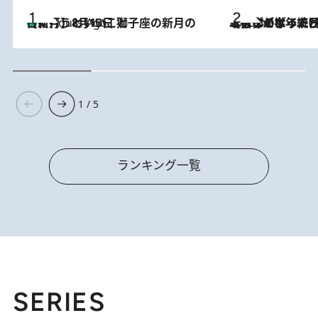
【新月】8月13日 獅子座の新月の日に行うといいこと
4 Hours Ago
2026.8.3
【自作のダイエットノートは攻略本】ダイエットが「苦しいもの」ではなくなった日。50代フードライターが半年続けられた理由は“楽しむこと”
1 / 5
ランキング一覧
SERIES