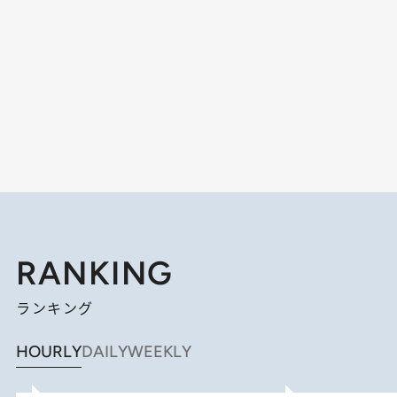
RANKING
ランキング
HOURLY
DAILY
WEEKLY