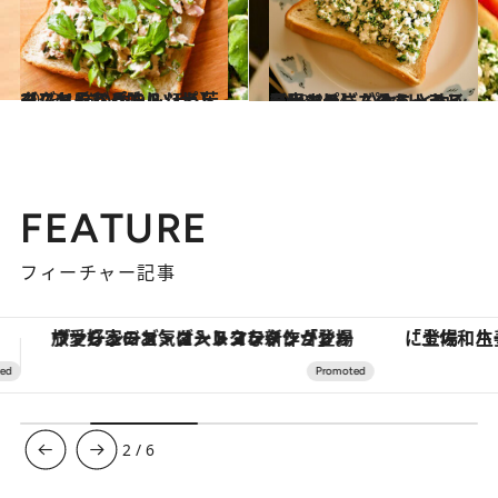
2023.12.18
【ごちそうパンレシピ】 クレソンどっさりツナトースト 強い香り＆ほろ苦でクセになる味！
グルメ
2023.8.24
【大人のごちそうトーストレシピ】 パセリとカッテージチーズのトースト 原田マハさんのエッセイをヒントに
グルメ
FEATURE
フィーチャー記事
「土佐和ハーブかき氷」がOMO7高知に登場！生姜、山椒、大葉など目にも舌にも涼を呼ぶ郷土の味
【夏限定ディナーコース】旬を迎
3
/
6