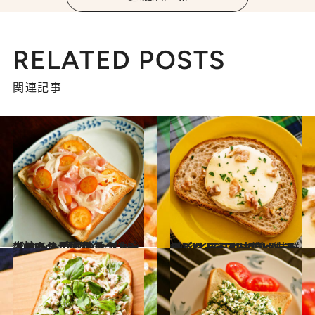
RELATED POSTS
関連記事
2024.5.3
【技あり！ ごちそうトーストレシピ】 キンカン、生ハムオニオンのっけパン カット野菜のオニオンスライスが便利
グルメ
2024.1.29
【ごちそうトーストレシピ】 とろりカマンベールのっけトースト 焼いたチーズ×くるみの相性が抜群
グルメ