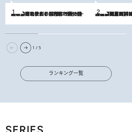
2026.8.3
《「文士の子ども被害者の会」発足！》阿川佐和子（72）が語る遠藤周作に北杜夫、劇作家・矢代静一の子どもたちの“文豪プライベート事件簿”
2026.8.8
「最後に見られてよかった」上野動物園の東園パンダ舎が解体前に特別公開。8月16日まで延長されたパネル展と共に辿る“半世紀”のパンダ飼育《解体工事の図面あり》
1 / 5
ランキング一覧
SERIES