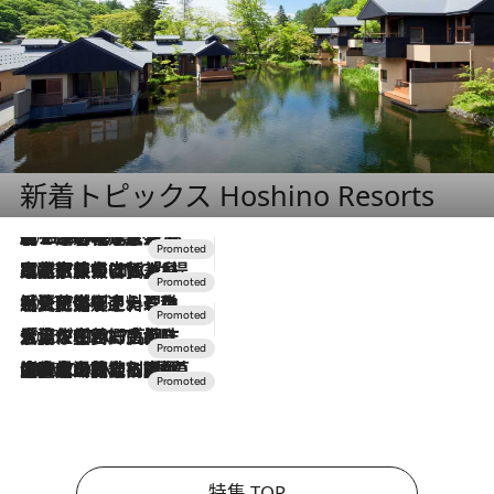
新着トピックス Hoshino Resorts
2026.8.7
【トンボの足水浴】ヒノキの香りに包まれて涼感マックス！約13℃の湧水かけ流しを避暑地「星野温泉 トンボの湯」で体験
2026.7.31
【ホテル帰省】という選択肢をOMOが提案。家族とほどよい距離を保つには「昼は実家、夜は気兼ねなくホテルで！」
2026.7.24
【夏限定ディナーコース】旬を迎える稚鮎や花ズッキーニなどをイタリア・トスカーナの郷土料理の手法で満喫！
2026.7.17
「土佐和ハーブかき氷」がOMO7高知に登場！生姜、山椒、大葉など目にも舌にも涼を呼ぶ郷土の味
2026.7.10
NEW OPEN！【界 草津】名湯の地に誕生。趣の異なる2種の温泉と上州ならではの会席・蕎麦割烹など美食を味わう究極の癒やし旅
特集 TOP