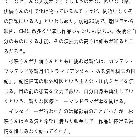
て「なぜこんな表現ができてしまうのかな、怖いな（略）
俳優さんの中で化け物っているんですけど、間違いなくそ
の部類にいる人」といわしめた。弱冠26歳で、朝ドラから
映画、CMに数多く出演し作品ジャンルも幅広い。役柄を自
分のものにする才能、その演技力の高さは誰もが知るとこ
ろだろう。
杉咲さんが井浦さんとともに挑む最新作は、カンテレ・
フジテレビ系新月10ドラマ『アンメット ある脳外科医の日
記』。記憶障害の脳外科医という主人公・川内ミヤビを演
じる。目の前の患者を全力で救い、自分自身も再生してい
くという、新たな医療ヒューマンドラマが幕を開ける。
インタビューが行われたのは撮影前のことだったが、杉
咲さんはやる気と希望に満ちた眼差しで、作品に捧げる愛
情を惜しみなく語ってくれた。