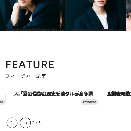
2023.6.23
「神さま」「花さま」と呼び合う 杉咲 花と神木隆之介、6度目の共演で 挑んだ“アドリブ待ち”シーン
カルチャー
2023.6.23
学生時代は「生徒会」。だけど実は 「臆病で人の目を気にしてしまう」。杉咲花が語る、気持ちのリセット法
カルチャー
FEATURE
フィーチャー記事
【銀座で出合う最旬美容】美髪ケアや上質な眠り…セルフケアのアップデートから、特別な名入れギフトまで。大人のための「ReFa GINZA」クルーズ
3
/
6