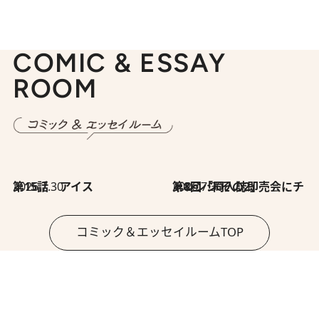
COMIC & ESSAY
ROOM
2026.7.30
第15話 アイス
2026.7.30
第8回「同人誌即売会にチャレンジ その2」
コミック＆エッセイルームTOP