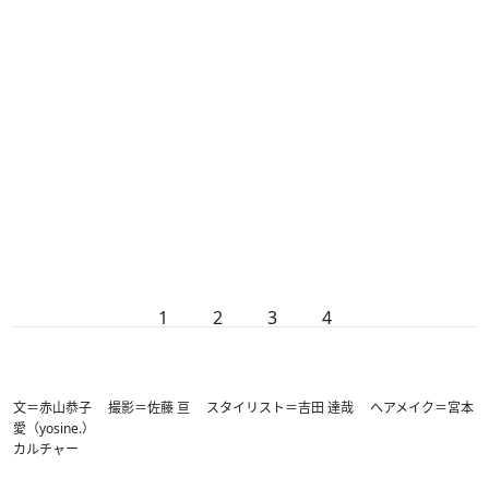
1
2
3
4
文＝赤山恭子 撮影＝佐藤 亘 スタイリスト＝吉田 達哉 ヘアメイク＝宮本
愛（yosine.）
カルチャー