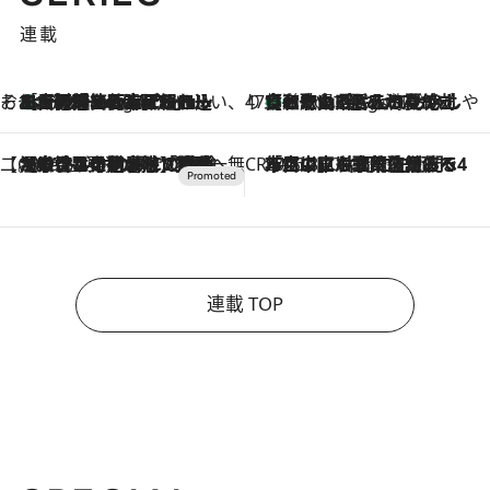
連載
そおだよおこの関西おいしい、おやつ紀行
［大阪府箕面市］一皿一皿目の前で仕上げられる、料理を巧みに組み込んだアシェットデセールコース「ミチル アシェット デセール（Michiru assiette dessert）」
3 Hours Ago
47都道府県の手みやげ ひんやりスイーツで夏を満喫
【和歌山県】この夏絶対食べたい 冷やしておいしいおやつ3選 みかんがごろっと丸ごと入ったジュレ
3 Hours Ago
【CREA×星野リゾート】唯一無二。癒しと発見が待つ場所へ
2026.8.7
【トンボの足水浴】ヒノキの香りに包まれて涼感マックス！約13℃の湧水かけ流しを避暑地「星野温泉 トンボの湯」で体験
CREA'S CHOICE
2026.8.7
「立川にも歌舞伎があるんだよ」 片岡仁左衛門・市川中車ら豪華座組みで4年目の立川立飛歌舞伎へ
連載 TOP