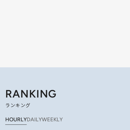
RANKING
ランキング
HOURLY
DAILY
WEEKLY