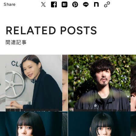
Share
RELATED POSTS
関連記事
2024.4.13
【続きを読む】「全てを仕事に尽くすのはやめよう」新月10ドラマで初の医師役に挑戦する杉咲花が大切にしていること
カルチャー
2024.3.22
伊勢谷友介との掛け合いは「必要以上に焚きつけさせてもらいました」若葉竜也が明かす『ペナルティループ』
カルチャー