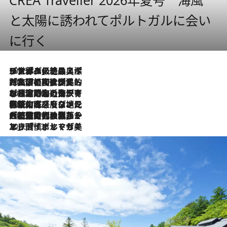
と太陽に誘われてポルトガルに会い
に行く
2026.8.8
リスボンの絶品スイーツ「パステル・デ・ナタ」とは？ポルトガル伝統の奥深い世界へ
2026.7.27
「私の祖国はポルトガル語です」国民的詩人フェルナンド・ペソアと、彼が愛した文学の街を歩く
2026.7.26
ポルトガル近海が育む極上の海の幸。キリリと冷えた白ワインと愉しむ、シーフード専門店の贅沢
2026.7.22
伝統の味をモダンに昇華。高感度な地元客が集う、リスボンの最旬ガストロノミー
2026.7.21
大航海時代の栄華から、震災、独裁、そして革命へ。ポルトガル・首都リスボンの石畳に刻まれた「歴史の光と影」
2026.7.13
エッセイ・ヤマザキマリ「慎ましくも美しき国 ポルトガル」