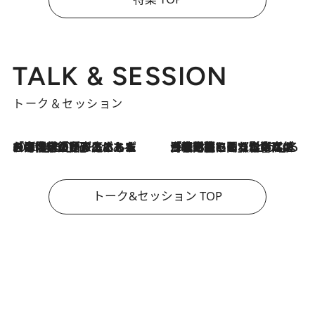
TALK & SESSION
トーク＆セッション
2026.8.3
「今後値上げがあるとすれば…」「リスクがあるのは今年の冬」エネルギー専門家が語る、ホルムズ海峡封鎖が家庭にもたらす“ある心配”
2026.8.3
「住宅建てられない…」「サーチャージ料の高値が続いている」ホルムズ海峡封鎖による影響はいつまで続く？《エネルギー専門家に聞く“どうなる日本の暮らし”》
トーク&セッション TOP