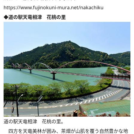
https://www.fujinokuni-mura.net/nakachiku
◆道の駅天竜相津 花桃の里
道の駅天竜相津 花桃の里。
四方を天竜美林が囲み、茶畑が山肌を覆う自然豊かな地