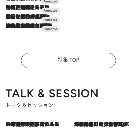
2026.7.24
【夏限定ディナーコース】旬を迎える稚鮎や花ズッキーニなどをイタリア・トスカーナの郷土料理の手法で満喫！
2026.7.17
「土佐和ハーブかき氷」がOMO7高知に登場！生姜、山椒、大葉など目にも舌にも涼を呼ぶ郷土の味
2026.7.10
NEW OPEN！【界 草津】名湯の地に誕生。趣の異なる2種の温泉と上州ならではの会席・蕎麦割烹など美食を味わう究極の癒やし旅
特集 TOP
TALK & SESSION
トーク＆セッション
2026.8.3
「今後値上げがあるとすれば…」「リスクがあるのは今年の冬」エネルギー専門家が語る、ホルムズ海峡封鎖が家庭にもたらす“ある心配”
2026.8.3
「住宅建てられない…」「サーチャージ料の高値が続いている」ホルムズ海峡封鎖による影響はいつまで続く？《エネルギー専門家に聞く“どうなる日本の暮らし”》