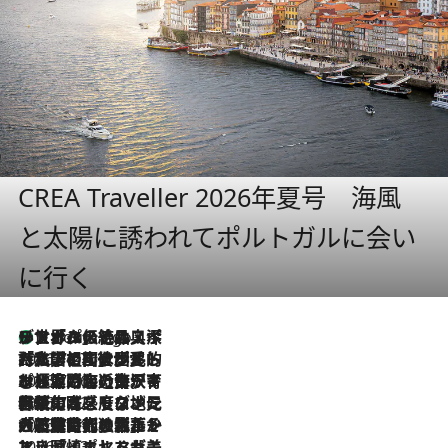
CREA Traveller 2026年夏号 海風
と太陽に誘われてポルトガルに会い
に行く
リスボンの絶品スイーツ「パステル・デ・ナタ」とは？ポルトガル伝統の奥深い世界へ
3 Hours Ago
2026.7.27
「私の祖国はポルトガル語です」国民的詩人フェルナンド・ペソアと、彼が愛した文学の街を歩く
2026.7.26
ポルトガル近海が育む極上の海の幸。キリリと冷えた白ワインと愉しむ、シーフード専門店の贅沢
2026.7.22
伝統の味をモダンに昇華。高感度な地元客が集う、リスボンの最旬ガストロノミー
2026.7.21
大航海時代の栄華から、震災、独裁、そして革命へ。ポルトガル・首都リスボンの石畳に刻まれた「歴史の光と影」
2026.7.13
エッセイ・ヤマザキマリ「慎ましくも美しき国 ポルトガル」