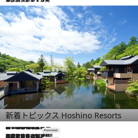
新着トピックス Hoshino Resorts
2026.8.7
【トンボの足水浴】ヒノキの香りに包まれて涼感マックス！約13℃の湧水かけ流しを避暑地「星野温泉 トンボの湯」で体験
2026.7.31
【ホテル帰省】という選択肢をOMOが提案。家族とほどよい距離を保つには「昼は実家、夜は気兼ねなくホテルで！」