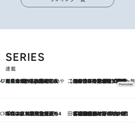
SERIES
連載
47都道府県の手みやげ ひんやりスイーツで夏を満喫
【兵庫県】この夏絶対食べたい 冷やしておいしいおやつ3選 淡路島の恵みをジェラートに集約
3 Hours Ago
【CREA×星野リゾート】唯一無二。癒しと発見が待つ場所へ
2026.8.7
【トンボの足水浴】ヒノキの香りに包まれて涼感マックス！約13℃の湧水かけ流しを避暑地「星野温泉 トンボの湯」で体験
CREA'S CHOICE
2026.8.7
「立川にも歌舞伎があるんだよ」 片岡仁左衛門・市川中車ら豪華座組みで4年目の立川立飛歌舞伎へ
田中稲の勝手に再ブーム
2026.8.7
「湘南乃風に憧れて」観客大盛上がりの“タオル回し”に、ラッパー顔負けの高速歌唱まで…さだまさし（74）のアグレッシブすぎる現在地