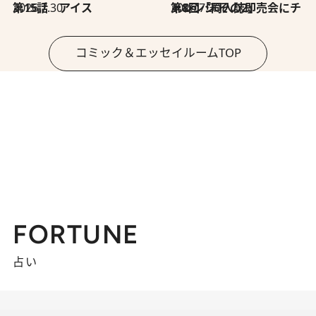
2026.7.30
第15話 アイス
2026.7.30
第8回「同人誌即売会にチャレンジ その2」
コミック＆エッセイルームTOP
FORTUNE
占い