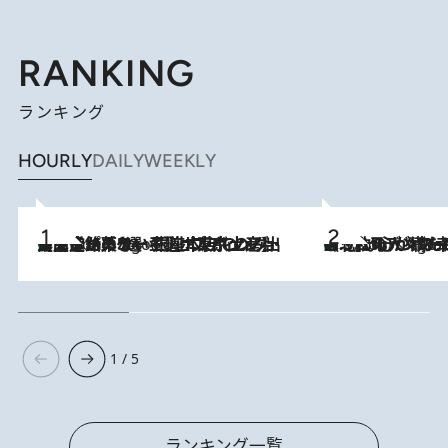
RANKING
ランキング
HOURLY
DAILY
WEEKLY
【間違いのない王道・東京土産】資生堂パーラー 銀座本店でのみ出会える銘菓5選《極上プディング・濃厚チーズケーキ・ボンボンショコラほか》
3 Hours Ago
《北欧の人々の幸福度が高いのは…》元デンマーク親善大使が出会った“心が満たされる暮らし”「いいかげんにヒュッゲしなさい！」
3 Hours Ago
1 / 5
ランキング一覧