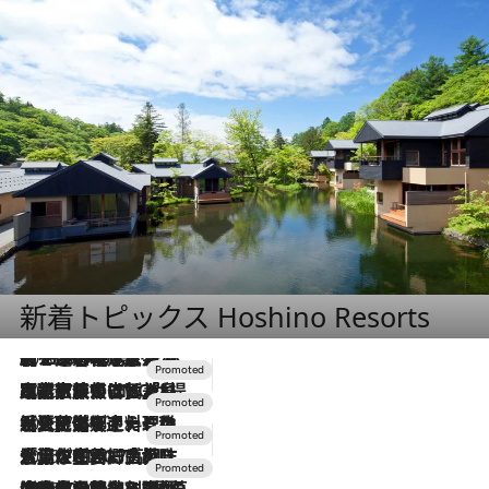
新着トピックス Hoshino Resorts
2026.8.7
【トンボの足水浴】ヒノキの香りに包まれて涼感マックス！約13℃の湧水かけ流しを避暑地「星野温泉 トンボの湯」で体験
2026.7.31
【ホテル帰省】という選択肢をOMOが提案。家族とほどよい距離を保つには「昼は実家、夜は気兼ねなくホテルで！」
2026.7.24
【夏限定ディナーコース】旬を迎える稚鮎や花ズッキーニなどをイタリア・トスカーナの郷土料理の手法で満喫！
2026.7.17
「土佐和ハーブかき氷」がOMO7高知に登場！生姜、山椒、大葉など目にも舌にも涼を呼ぶ郷土の味
2026.7.10
NEW OPEN！【界 草津】名湯の地に誕生。趣の異なる2種の温泉と上州ならではの会席・蕎麦割烹など美食を味わう究極の癒やし旅