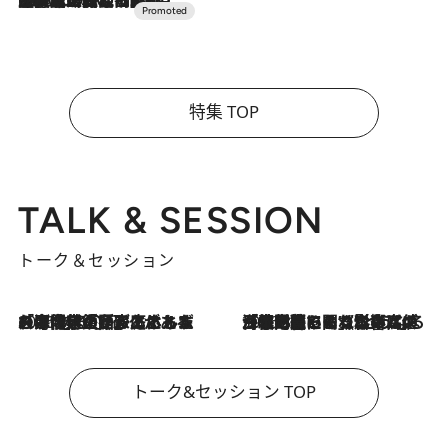
特集 TOP
TALK & SESSION
トーク＆セッション
2026.8.3
「今後値上げがあるとすれば…」「リスクがあるのは今年の冬」エネルギー専門家が語る、ホルムズ海峡封鎖が家庭にもたらす“ある心配”
2026.8.3
「住宅建てられない…」「サーチャージ料の高値が続いている」ホルムズ海峡封鎖による影響はいつまで続く？《エネルギー専門家に聞く“どうなる日本の暮らし”》
トーク&セッション TOP