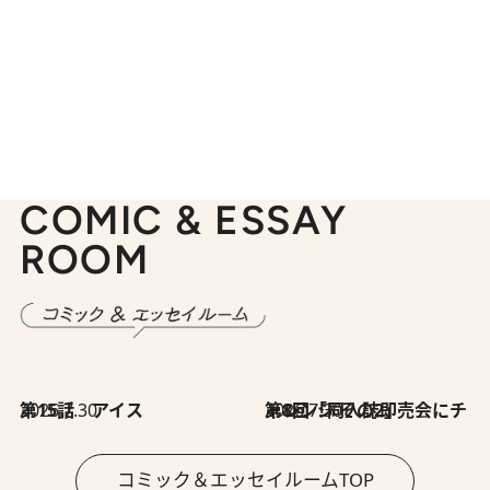
COMIC & ESSAY
ROOM
2026.7.30
第15話 アイス
2026.7.30
第8回「同人誌即売会にチャレンジ その2」
コミック＆エッセイルームTOP