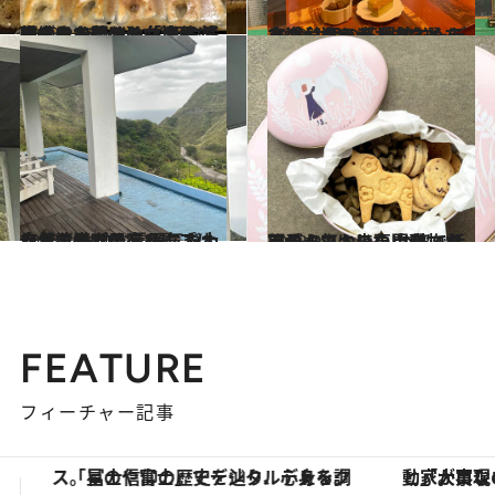
2023.11.27
【続きを読む】台湾民に愛される蘆洲の「切仔麺」や あったかご飯＆好きなおかずのお弁当 台湾街歩きで見つけたおすすめごはん
旅＆お出かけ
2023.11.1
本場台湾でティータイムを楽しもう！ 現地コーディネーターがおすすめする 今注目の茶藝館3選
旅＆お出かけ
2023.10.1
今台湾でプチトリップに人気 レトロな雰囲気や大自然を満喫できる こだわりあふれる民宿4選
旅＆お出かけ
2023.9.9
可愛くておいしいクッキーが人気！森の小動物をモチーフにした 台湾で話題のクッキー専門店
旅＆お出かけ
FEATURE
フィーチャー記事
「大事なのは地域の意識を変えること」。ロレックス賞受賞の自然保護活動家が実現させたナイジェリアの自然環境の復活