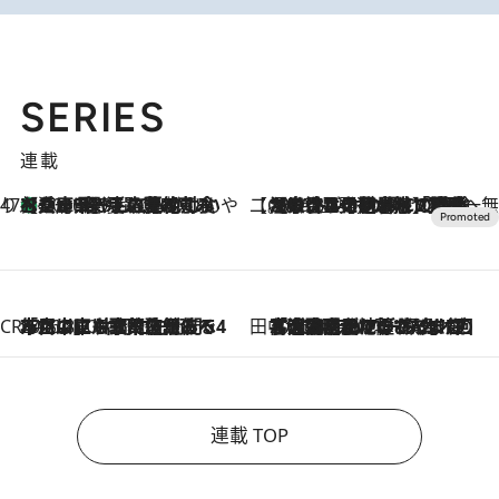
SERIES
連載
47都道府県の手みやげ ひんやりスイーツで夏を満喫
【兵庫県】この夏絶対食べたい 冷やしておいしいおやつ3選 淡路島の恵みをジェラートに集約
2026.8.8
【CREA×星野リゾート】唯一無二。癒しと発見が待つ場所へ
2026.8.7
【トンボの足水浴】ヒノキの香りに包まれて涼感マックス！約13℃の湧水かけ流しを避暑地「星野温泉 トンボの湯」で体験
CREA'S CHOICE
2026.8.7
「立川にも歌舞伎があるんだよ」 片岡仁左衛門・市川中車ら豪華座組みで4年目の立川立飛歌舞伎へ
田中稲の勝手に再ブーム
2026.8.7
「湘南乃風に憧れて」観客大盛上がりの“タオル回し”に、ラッパー顔負けの高速歌唱まで…さだまさし（74）のアグレッシブすぎる現在地
連載 TOP