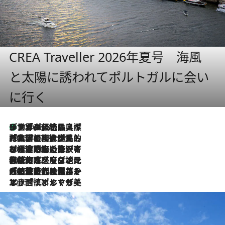
CREA Traveller 2026年夏号 海風
と太陽に誘われてポルトガルに会い
に行く
リスボンの絶品スイーツ「パステル・デ・ナタ」とは？ポルトガル伝統の奥深い世界へ
2026.8.8
2026.7.27
「私の祖国はポルトガル語です」国民的詩人フェルナンド・ペソアと、彼が愛した文学の街を歩く
2026.7.26
ポルトガル近海が育む極上の海の幸。キリリと冷えた白ワインと愉しむ、シーフード専門店の贅沢
2026.7.22
伝統の味をモダンに昇華。高感度な地元客が集う、リスボンの最旬ガストロノミー
2026.7.21
大航海時代の栄華から、震災、独裁、そして革命へ。ポルトガル・首都リスボンの石畳に刻まれた「歴史の光と影」
2026.7.13
エッセイ・ヤマザキマリ「慎ましくも美しき国 ポルトガル」