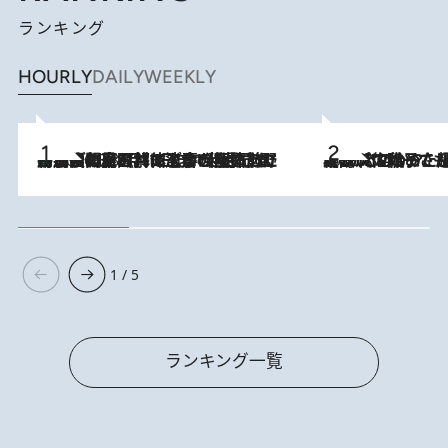
ランキング
HOURLY
DAILY
WEEKLY
「最後に見られてよかった」上野動物園の東園パンダ舎が解体前に特別公開。8月16日まで延長されたパネル展と共に辿る“半世紀”のパンダ飼育《解体工事の図面あり》
2026.8.8
2026.8.5
【阿川佐和子さんの年とる力】なぜ70代で始めた趣味は“こんなに楽しい”のか？ ピアノ、俳句…スランプに陥っても続けられる“ある秘訣”とは
1 / 5
ランキング一覧