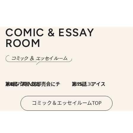
COMIC & ESSAY
ROOM
2026.7.30
第8回「同人誌即売会にチャレンジ その2」
2026.7.30
第15話 アイス
コミック＆エッセイルームTOP