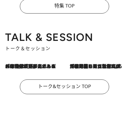
特集 TOP
TALK & SESSION
トーク＆セッション
2026.8.3
「今後値上げがあるとすれば…」「リスクがあるのは今年の冬」エネルギー専門家が語る、ホルムズ海峡封鎖が家庭にもたらす“ある心配”
2026.8.3
「住宅建てられない…」「サーチャージ料の高値が続いている」ホルムズ海峡封鎖による影響はいつまで続く？《エネルギー専門家に聞く“どうなる日本の暮らし”》
トーク&セッション TOP