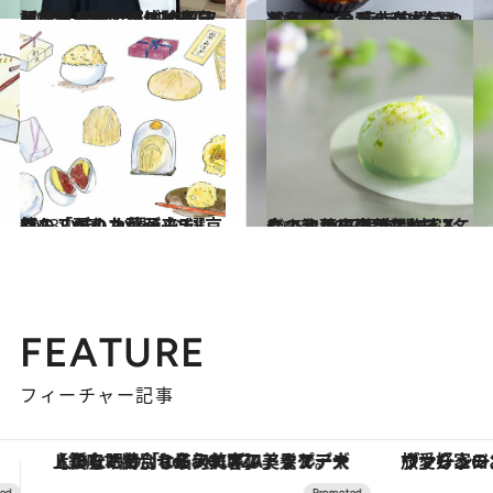
2023.11.8
【前篇を読む】ピエール・エルメ・パリ25周年＆ピエール・エルメ来日記念！ 銀座 「FARO（ファロ）」での初体験とは？
グルメ
2023.10.31
スイーツなかのが本気で選び抜いた 東京で愛される名物アップルパイ5選 差し入れや手土産にしても喜ばれる！
グルメ
2023.10.7
待ちこがれた秋が来ました！ いましか買えない 京都の「栗のお菓子」5選
グルメ
2023.10.27
今、注目の洋菓子作家2名による 10日限定“まぼろしの和菓子屋”が開店 【ここでしか出会えない！】
グルメ
FEATURE
フィーチャー記事
ヴァシュロン・コンスタンタン「オーヴァーシーズ・オートマティック」。旅愛好家のお気に入りコレクションから、ジェンダーレスな新作が登場