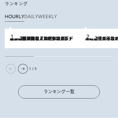
ランキング
HOURLY
DAILY
WEEKLY
2026.8.5
【なぜ吉沢亮は「気配を消せる」のか？】興行収入208億の『国宝』を経て挑むミュージカル『ディア・エヴァン・ハンセン』。トップ俳優が舞台上でさらけ出した“孤独”とは
2026.8.5
下町風情あふれる台北屈指の人気エリア・大稲埕でセンスのいい台湾土産《ヴィン
1 / 5
ランキング一覧