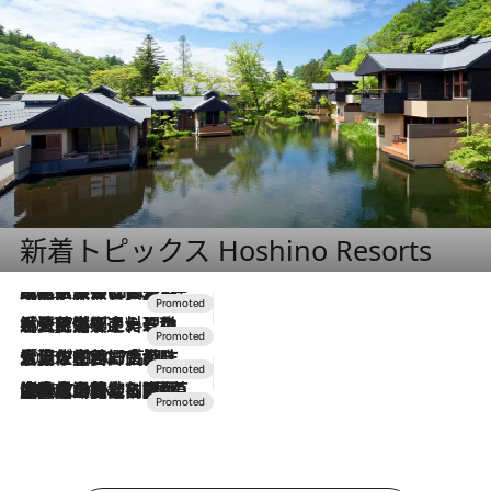
新着トピックス Hoshino Resorts
2026.7.31
【ホテル帰省】という選択肢をOMOが提案。家族とほどよい距離を保つには「昼は実家、夜は気兼ねなくホテルで！」
2026.7.24
【夏限定ディナーコース】旬を迎える稚鮎や花ズッキーニなどをイタリア・トスカーナの郷土料理の手法で満喫！
2026.7.17
「土佐和ハーブかき氷」がOMO7高知に登場！生姜、山椒、大葉など目にも舌にも涼を呼ぶ郷土の味
2026.7.10
NEW OPEN！【界 草津】名湯の地に誕生。趣の異なる2種の温泉と上州ならではの会席・蕎麦割烹など美食を味わう究極の癒やし旅