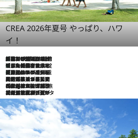
CREA 2026年夏号 やっぱり、ハワ
イ！
「荷物が増えるほど旅ストレスは増す」美容ジャーナリストがたどり着いた最終結論。“化粧品を劇的に減らす”感動の凝縮美容とは
2026.8.6
「旅先には金髪ウィッグを持参」日本と同じメイクでは損してる!? 美容ジャーナリストが提案する“掟破りの旅美容”とは
2026.8.6
【厳選旅コスメ】「身軽さ＆UV対策重視！」ヘアアーティストshucoが選んだ夏旅ベストコスメを発表【Mサイズジップ】
2026.8.6
2026.8.5
【厳選旅コスメ】国内をあちこち移動する河井菜摘が選んだ夏旅ベストコスメ発表！「リラックスアイテムはマスト」【Mサイズジップ】
2026.8.4
【厳選旅コスメ】「紫外線＆乾燥対策しながらメイク感も！」ヘア＆メイクGeorgeが選んだ夏旅ベストコスメを発表！【Mサイズジップ】
2026.8.3
【厳選旅コスメ】「保湿もタイパ重視！」“サウナ好き”タレント清水みさとが愛用する夏旅ベストコスメを発表！【Mサイズジップ】