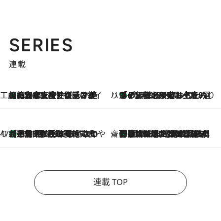
SERIES
連載
工藤まやのおもてなしハワイ
【ハワイ土産】ローカルの絶大な支持で復活！ 絶品の幻クッキー《元ファンの日本人女性が受け継いだ名店》
2026.8.6
ハワイ賢者 リサのお気に入りリスト
あの伝説の限定トートも！ リニューアルした「ディーン＆デルーカ ハワイ」で必須のお土産8選
2026.8.6
47都道府県の手みやげ ひんやりスイーツで夏を満喫
【三重県】この夏絶対食べたい 冷やしておいしいおやつ3選 お餅×アイスの新感覚スイーツ
2026.8.6
齋藤 薫 美容脳ルネサンス
「荷物が増えるほど旅ストレスは増す」美容ジャーナリストがたどり着いた最終結論。“化粧品を劇的に減らす”感動の凝縮美容とは
2026.8.6
連載 TOP