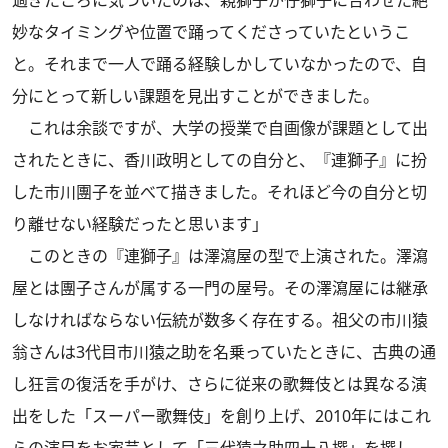
過ぎたころに気づいたのは、親獅子が仔獅子に合わせた絶
妙なタイミングや位置で踊ってくださっていたというこ
と。それまで一人で踊る経験しかしていなかったので、自
分にとって新しい課題を見出すことができました。
これは余談ですが、大学の授業で自画像が課題として出
されたときに、香川政明としての自分と、『連獅子』に扮
した市川團子を並べて描きました。それほど今の自分と切
り離せない経験だったと思います」
このときの『連獅子』は澤瀉屋の型で上演された。澤瀉
屋とは團子さんが属する一門の屋号。その澤瀉屋には継承
しなければならない伝統が数多く存在する。祖父の市川猿
翁さんは3代目市川猿之助を名乗っていたときに、古典の通
し狂言の復活を手がけ、さらに従来の歌舞伎とは異なる演
出をした「スーパー歌舞伎」を創り上げ、2010年にはこれ