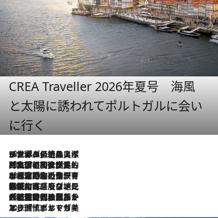
CREA Traveller 2026年夏号 海風
と太陽に誘われてポルトガルに会い
に行く
2026.8.8
リスボンの絶品スイーツ「パステル・デ・ナタ」とは？ポルトガル伝統の奥深い世界へ
2026.7.27
「私の祖国はポルトガル語です」国民的詩人フェルナンド・ペソアと、彼が愛した文学の街を歩く
2026.7.26
ポルトガル近海が育む極上の海の幸。キリリと冷えた白ワインと愉しむ、シーフード専門店の贅沢
2026.7.22
伝統の味をモダンに昇華。高感度な地元客が集う、リスボンの最旬ガストロノミー
2026.7.21
大航海時代の栄華から、震災、独裁、そして革命へ。ポルトガル・首都リスボンの石畳に刻まれた「歴史の光と影」
2026.7.13
エッセイ・ヤマザキマリ「慎ましくも美しき国 ポルトガル」