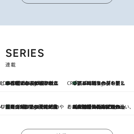
SERIES
連載
ビューティいいもの集め EDITORS' BEST
35℃超えの日の夜、枕にひと吹き！ BAUMのルームスプレーが、ひのきの香りで心まで解きほぐす
5 Hours Ago
CREA'S CHOICE
「眠る時刻をセットする」——眠りの前を整える、バルミューダの新しいアプローチ
5 Hours Ago
47都道府県の手みやげ ひんやりスイーツで夏を満喫
【岡山県】この夏絶対食べたい 冷やしておいしいおやつ3選 フルーツが主役のプリンやアイスが勢揃い
5 Hours Ago
そおだよおこの関西おいしい、おやつ紀行
2026.8.9
［大阪府箕面市］一皿一皿目の前で仕上げられる、料理を巧みに組み込んだアシェットデセールコース「ミチル アシェット デセール（Michiru assiette dessert）」