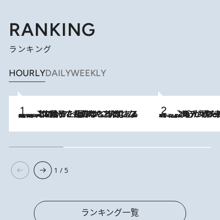
RANKING
ランキング
HOURLY
DAILY
WEEKLY
2026.8.5
【阿川佐和子さんの年とる力】なぜ70代で始めた趣味は“こんなに楽しい”のか？ ピアノ、俳句…スランプに陥っても続けられる“ある秘訣”とは
2026.8.8
《北欧の人々の幸福度が高いのは…》元デンマーク親善大使が出会った“心が満たされる暮らし”「いいかげんにヒュッゲしなさい！」
1 / 5
ランキング一覧