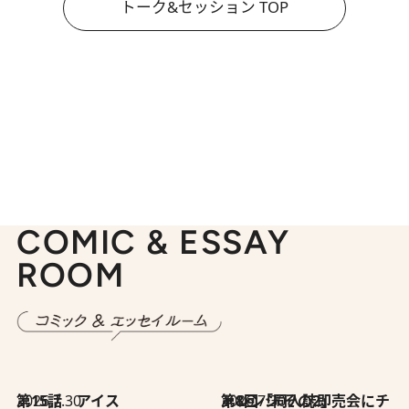
トーク&セッション TOP
COMIC & ESSAY
ROOM
2026.7.30
第15話 アイス
2026.7.30
第8回「同人誌即売会にチャレンジ その2」