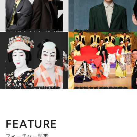
2021.1.9
市川染五郎＆市川團子インタビュー 対照的な若き名コンビの“熱い想い”
カルチャー
2023.4.20
市川染五郎、“美少年”の先へ 『新・陰陽師』では雅なたたずまい 「高麗屋ゆかりの悪役に憧れます」
カルチャー
2023.8.1
尾上右近の潔い覚悟 「本当にやりたいことは自分の力で」 自主公演『研の會』にかける思い
カルチャー
2023.8.23
中村勘九郎「あの頃は無心だった」 8歳からスタートした「納涼歌舞伎」 父・勘三郎から息子世代へ
カルチャー
FEATURE
フィーチャー記事