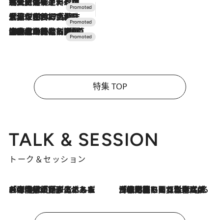
2026.7.24
【夏限定ディナーコース】旬を迎える稚鮎や花ズッキーニなどをイタリア・トスカーナの郷土料理の手法で満喫！
2026.7.17
「土佐和ハーブかき氷」がOMO7高知に登場！生姜、山椒、大葉など目にも舌にも涼を呼ぶ郷土の味
2026.7.10
NEW OPEN！【界 草津】名湯の地に誕生。趣の異なる2種の温泉と上州ならではの会席・蕎麦割烹など美食を味わう究極の癒やし旅
特集 TOP
TALK & SESSION
トーク＆セッション
2026.8.3
「今後値上げがあるとすれば…」「リスクがあるのは今年の冬」エネルギー専門家が語る、ホルムズ海峡封鎖が家庭にもたらす“ある心配”
2026.8.3
「住宅建てられない…」「サーチャージ料の高値が続いている」ホルムズ海峡封鎖による影響はいつまで続く？《エネルギー専門家に聞く“どうなる日本の暮らし”》