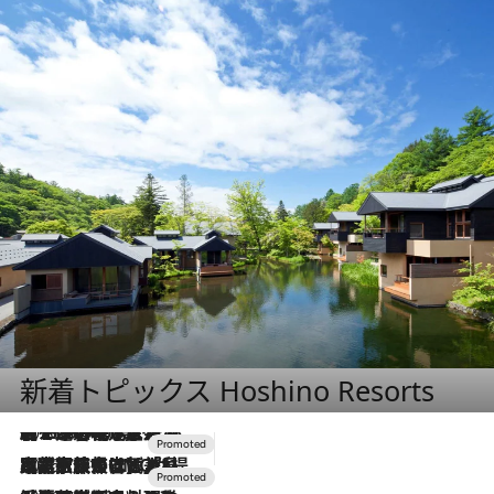
新着トピックス Hoshino Resorts
2026.8.7
【トンボの足水浴】ヒノキの香りに包まれて涼感マックス！約13℃の湧水かけ流しを避暑地「星野温泉 トンボの湯」で体験
2026.7.31
【ホテル帰省】という選択肢をOMOが提案。家族とほどよい距離を保つには「昼は実家、夜は気兼ねなくホテルで！」