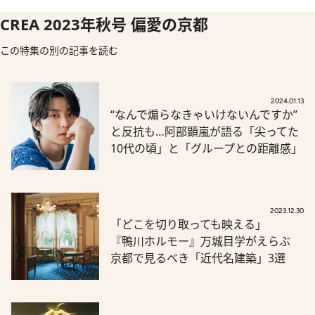
CREA 2023年秋号 偏愛の京都
この特集の別の記事を読む
2024.01.13
“なんで煽らなきゃいけないんですか”
と反抗も…阿部顕嵐が語る「尖ってた
10代の頃」と「グループとの距離感」
2023.12.30
「どこを切り取っても映える」
『鴨川ホルモー』万城目学がえらぶ
京都で見るべき「近代名建築」3選