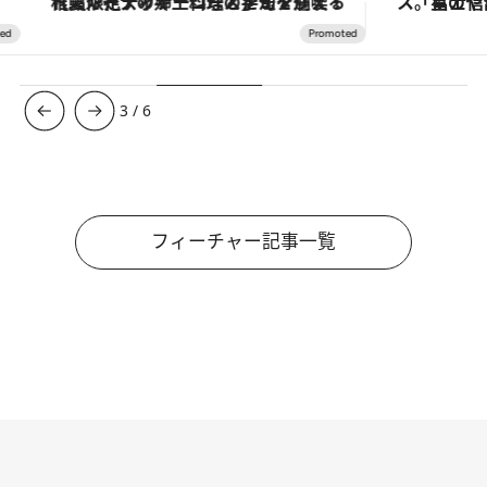
【夏限定ディナーコース】旬を迎える稚鮎や花ズッキーニなどをイタリア・トスカーナの郷土料理の手法で満喫！
3
/
6
フィーチャー記事一覧