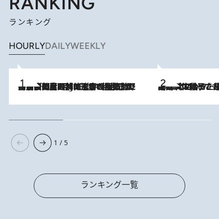
RANKING
ランキング
HOURLY
DAILY
WEEKLY
「最後に見られてよかった」上野動物園の東園パンダ舎が解体前に特別公開。8月16日まで延長されたパネル展と共に辿る“半世紀”のパンダ飼育《解体工事の図面あり》
11 Hours Ago
2026.8.5
【阿川佐和子さんの年とる力】なぜ70代で始めた趣味は“こんなに楽しい”のか？ ピアノ、俳句…スランプに陥っても続けられる“ある秘訣”とは
1 / 5
ランキング一覧