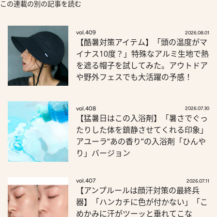
この連載の別の記事を読む
vol.409
2026.08.01
【酷暑対策アイテム】「頭の温度がマ
イナス10度？」特殊なアルミ生地で熱
を遮る帽子を試してみた。アウトドア
や野外フェスでも大活躍の予感！
vol.408
2026.07.30
【猛暑日はこの入浴剤】「暑さでぐっ
たりした体を鎮静させてくれる印象」
アユーラ“あの香り”の入浴剤「ひんや
り」バージョン
vol.407
2026.07.11
【アンプルールは顔汗対策の最終兵
器】「ハンカチに色が付かない」「こ
めかみに汗がツーッと垂れてこな