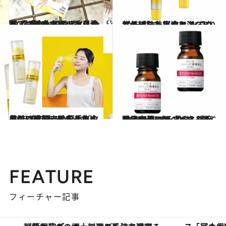
2023.8.31
2023「金木犀コスメ」シーズン到来！ ボディスクラブにも金木犀の香り登場 「香りもすべすべ具合もすごくいい」
ビューティ＆ヘルス
2023.8.20
紫外線をたっぷり浴びてしまった… ビタミンC入りプチプラ美容液で シミやニキビ跡を集中ケア
ビューティ＆ヘルス
2023.8.9
長引く猛暑で肌もくたくた… プチプラの優秀ビタミンCミストで うっかり日焼けや開き毛穴を集中ケア
ビューティ＆ヘルス
2023.8.13
酷暑の夏には「ビタミンCコスメ」 プチプラ＆濃度3％でトライしやすい 優秀美容液で肌のくすみ＆毛穴をケア
ビューティ＆ヘルス
FEATURE
フィーチャー記事