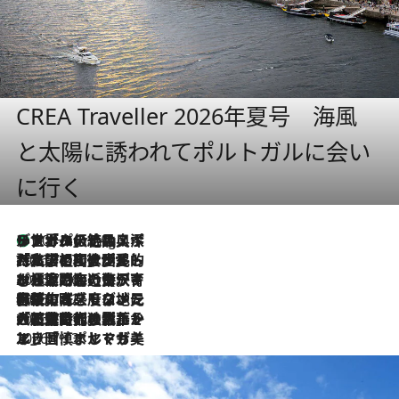
CREA Traveller 2026年夏号 海風
と太陽に誘われてポルトガルに会い
に行く
リスボンの絶品スイーツ「パステル・デ・ナタ」とは？ポルトガル伝統の奥深い世界へ
10 Hours Ago
2026.7.27
「私の祖国はポルトガル語です」国民的詩人フェルナンド・ペソアと、彼が愛した文学の街を歩く
2026.7.26
ポルトガル近海が育む極上の海の幸。キリリと冷えた白ワインと愉しむ、シーフード専門店の贅沢
2026.7.22
伝統の味をモダンに昇華。高感度な地元客が集う、リスボンの最旬ガストロノミー
2026.7.21
大航海時代の栄華から、震災、独裁、そして革命へ。ポルトガル・首都リスボンの石畳に刻まれた「歴史の光と影」
2026.7.13
エッセイ・ヤマザキマリ「慎ましくも美しき国 ポルトガル」