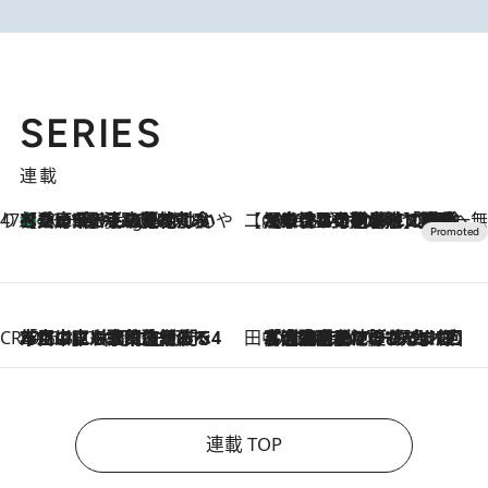
SERIES
連載
47都道府県の手みやげ ひんやりスイーツで夏を満喫
【兵庫県】この夏絶対食べたい 冷やしておいしいおやつ3選 淡路島の恵みをジェラートに集約
10 Hours Ago
【CREA×星野リゾート】唯一無二。癒しと発見が待つ場所へ
2026.8.7
【トンボの足水浴】ヒノキの香りに包まれて涼感マックス！約13℃の湧水かけ流しを避暑地「星野温泉 トンボの湯」で体験
CREA'S CHOICE
2026.8.7
「立川にも歌舞伎があるんだよ」 片岡仁左衛門・市川中車ら豪華座組みで4年目の立川立飛歌舞伎へ
田中稲の勝手に再ブーム
2026.8.7
「湘南乃風に憧れて」観客大盛上がりの“タオル回し”に、ラッパー顔負けの高速歌唱まで…さだまさし（74）のアグレッシブすぎる現在地
連載 TOP