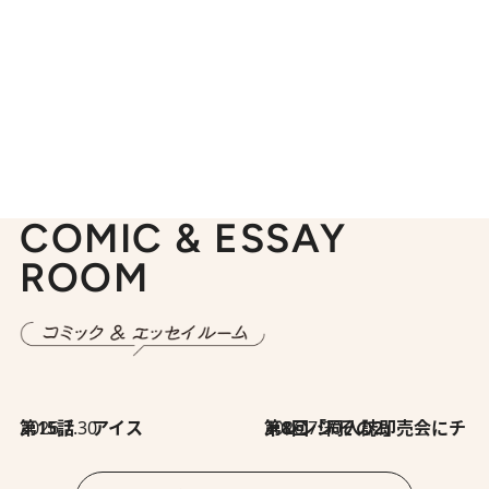
COMIC & ESSAY
ROOM
2026.7.30
第15話 アイス
2026.7.30
第8回「同人誌即売会にチャレンジ その2」