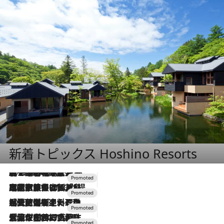
新着トピックス Hoshino Resorts
2026.8.7
【トンボの足水浴】ヒノキの香りに包まれて涼感マックス！約13℃の湧水かけ流しを避暑地「星野温泉 トンボの湯」で体験
2026.7.31
【ホテル帰省】という選択肢をOMOが提案。家族とほどよい距離を保つには「昼は実家、夜は気兼ねなくホテルで！」
2026.7.24
【夏限定ディナーコース】旬を迎える稚鮎や花ズッキーニなどをイタリア・トスカーナの郷土料理の手法で満喫！
2026.7.17
「土佐和ハーブかき氷」がOMO7高知に登場！生姜、山椒、大葉など目にも舌にも涼を呼ぶ郷土の味