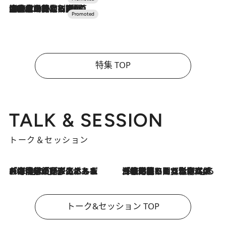
2026.7.10
NEW OPEN！【界 草津】名湯の地に誕生。趣の異なる2種の温泉と上州ならではの会席・蕎麦割烹など美食を味わう究極の癒やし旅
特集 TOP
TALK & SESSION
トーク＆セッション
2026.8.3
「今後値上げがあるとすれば…」「リスクがあるのは今年の冬」エネルギー専門家が語る、ホルムズ海峡封鎖が家庭にもたらす“ある心配”
2026.8.3
「住宅建てられない…」「サーチャージ料の高値が続いている」ホルムズ海峡封鎖による影響はいつまで続く？《エネルギー専門家に聞く“どうなる日本の暮らし”》
トーク&セッション TOP