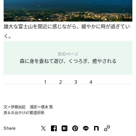
雄大な富士山を間近に感じながら、緩やかに時が過ぎてい
く。
次のページ
森に身を委ねて遊び、くつろぎ、癒やされる
1
2
3
4
文＝伊藤由起 撮影＝橋本 篤
旅＆お出かけ
47都道府県
Share