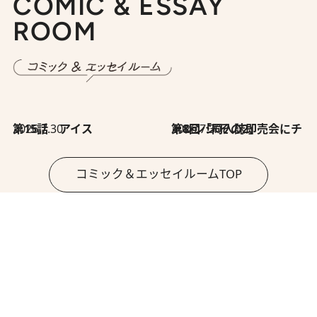
COMIC & ESSAY
ROOM
2026.7.30
第15話 アイス
2026.7.30
第8回「同人誌即売会にチャレンジ その2」
コミック＆エッセイルームTOP