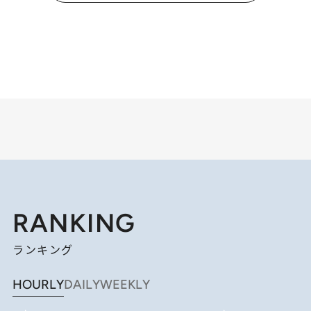
RANKING
ランキング
HOURLY
DAILY
WEEKLY