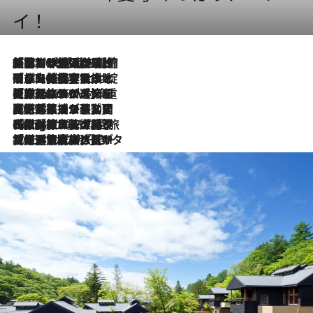
イ！
「荷物が増えるほど旅ストレスは増す」美容ジャーナリストがたどり着いた最終結論。“化粧品を劇的に減らす”感動の凝縮美容とは
2026.8.6
「旅先には金髪ウィッグを持参」日本と同じメイクでは損してる!? 美容ジャーナリストが提案する“掟破りの旅美容”とは
2026.8.6
【厳選旅コスメ】「身軽さ＆UV対策重視！」ヘアアーティストshucoが選んだ夏旅ベストコスメを発表【Mサイズジップ】
2026.8.6
2026.8.5
【厳選旅コスメ】国内をあちこち移動する河井菜摘が選んだ夏旅ベストコスメ発表！「リラックスアイテムはマスト」【Mサイズジップ】
2026.8.4
【厳選旅コスメ】「紫外線＆乾燥対策しながらメイク感も！」ヘア＆メイクGeorgeが選んだ夏旅ベストコスメを発表！【Mサイズジップ】
2026.8.3
【厳選旅コスメ】「保湿もタイパ重視！」“サウナ好き”タレント清水みさとが愛用する夏旅ベストコスメを発表！【Mサイズジップ】