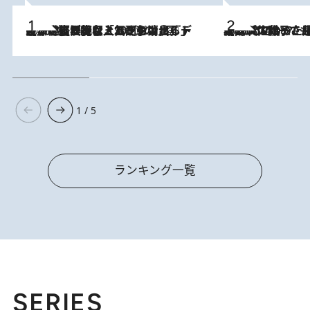
2026.8.5
【なぜ吉沢亮は「気配を消せる」のか？】興行収入208億の『国宝』を経て挑むミュージカル『ディア・エヴァン・ハンセン』。トップ俳優が舞台上でさらけ出した“孤独”とは
2026.8.5
【阿川佐和子さんの年とる力】なぜ70代で始めた趣味は“こんなに楽しい”のか？ ピアノ、俳句…スランプに陥っても続けられる“ある秘訣”とは
1 / 5
ランキング一覧
SERIES