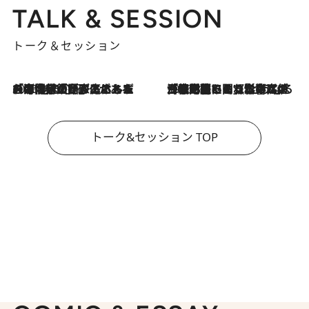
TALK & SESSION
トーク＆セッション
2026.8.3
「今後値上げがあるとすれば…」「リスクがあるのは今年の冬」エネルギー専門家が語る、ホルムズ海峡封鎖が家庭にもたらす“ある心配”
2026.8.3
「住宅建てられない…」「サーチャージ料の高値が続いている」ホルムズ海峡封鎖による影響はいつまで続く？《エネルギー専門家に聞く“どうなる日本の暮らし”》
トーク&セッション TOP