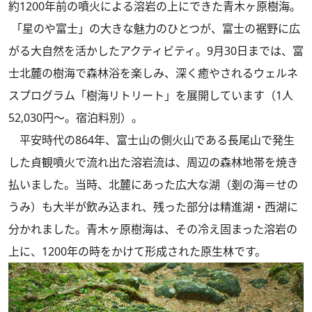
約1200年前の噴火による溶岩の上にできた青木ヶ原樹海。
「星のや富士」の大きな魅力のひとつが、富士の裾野に広
がる大自然を活かしたアクティビティ。9月30日までは、富
士北麓の樹海で森林浴を楽しみ、深く癒やされるウェルネ
スプログラム「樹海リトリート」を展開しています（1人
52,030円～。宿泊料別）。
平安時代の864年、富士山の側火山である長尾山で発生
した貞観噴火で流れ出た溶岩流は、周辺の森林地帯を焼き
払いました。当時、北麓にあった広大な湖（剗の海＝せの
うみ）も大半が飲み込まれ、残った部分は精進湖・西湖に
分かれました。青木ヶ原樹海は、その冷え固まった溶岩の
上に、1200年の時をかけて形成された原生林です。