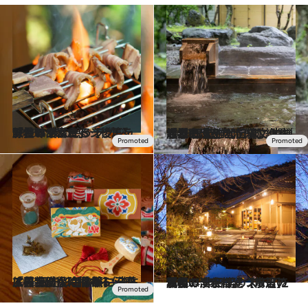
2023.8.19
「星のや富士」【後篇】 野性味あふれるジビエを味わい 森に憩うラグジュアリーリゾート
旅＆お出かけ
2023.6.3
「界 日光」【前編】 中禅寺湖のほとりに佇む絶景温泉宿 優雅な伝統文化に触れる滞在を
旅＆お出かけ
2023.6.3
「界 日光」【後篇】 先生は国宝修復に携わる伝統工芸士。 彩色体験に没頭する特別な時間を
旅＆お出かけ
2023.4.15
「星のや京都」【前篇】 嵐山の渓谷に建つ水辺の私邸で 非日常のステイを満喫
旅＆お出かけ