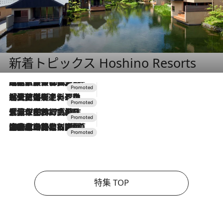
新着トピックス Hoshino Resorts
2026.7.31
【ホテル帰省】という選択肢をOMOが提案。家族とほどよい距離を保つには「昼は実家、夜は気兼ねなくホテルで！」
2026.7.24
【夏限定ディナーコース】旬を迎える稚鮎や花ズッキーニなどをイタリア・トスカーナの郷土料理の手法で満喫！
2026.7.17
「土佐和ハーブかき氷」がOMO7高知に登場！生姜、山椒、大葉など目にも舌にも涼を呼ぶ郷土の味
2026.7.10
NEW OPEN！【界 草津】名湯の地に誕生。趣の異なる2種の温泉と上州ならではの会席・蕎麦割烹など美食を味わう究極の癒やし旅
特集 TOP