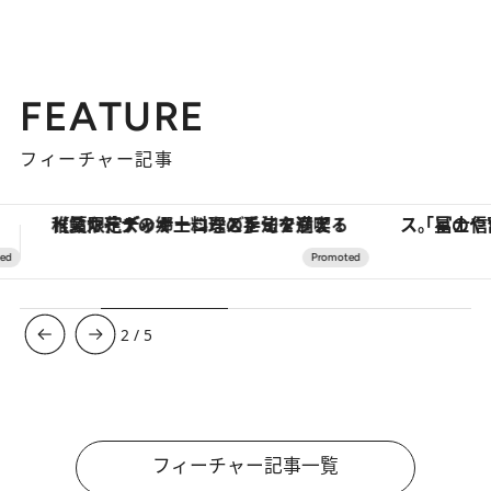
FEATURE
フィーチャー記事
「星のや富士」でデジタルデトックス。冨士信仰の歴史を辿り、心身を調える。
【銀座で出合う最旬美容】美髪ケアや上質な眠
3
/
5
フィーチャー記事一覧