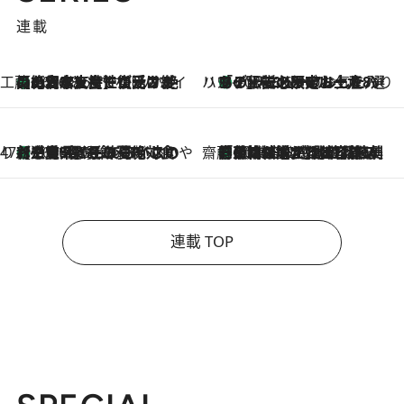
連載
工藤まやのおもてなしハワイ
【ハワイ土産】ローカルの絶大な支持で復活！ 絶品の幻クッキー《元ファンの日本人女性が受け継いだ名店》
2026.8.6
ハワイ賢者 リサのお気に入りリスト
あの伝説の限定トートも！ リニューアルした「ディーン＆デルーカ ハワイ」で必須のお土産8選
2026.8.6
47都道府県の手みやげ ひんやりスイーツで夏を満喫
【三重県】この夏絶対食べたい 冷やしておいしいおやつ3選 お餅×アイスの新感覚スイーツ
2026.8.6
齋藤 薫 美容脳ルネサンス
「荷物が増えるほど旅ストレスは増す」美容ジャーナリストがたどり着いた最終結論。“化粧品を劇的に減らす”感動の凝縮美容とは
2026.8.6
連載 TOP