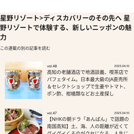
星野リゾート>ディスカバリーのその先へ 星
野リゾートで体験する、新しいニッポンの魅
力
この連載の別の記事を読む
vol.48
2025.04.10
高知の老舗酒店で地酒談義、喫茶店で
パフェタイム。日本最大級のJA直売所
＆セレクトショップで生姜やトマト、
ポン酢、柑橘類などお土産探し
vol.47
2025.04.10
【NHKの朝ドラ「あんぱん」で話題の
南国高知】土、海、人の距離が近くて
グイグイくるのがクセになる。人生に