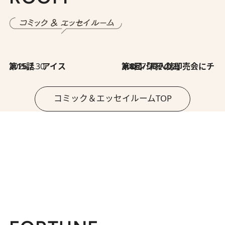
2026.7.30
第15話 アイス
2026.7.30
第8回「同人誌即売会にチャレンジ その2」
コミック＆エッセイルームTOP