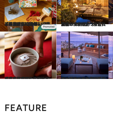
2023.6.3
「界 日光」【後篇】 先生は国宝修復に携わる伝統工芸士。 彩色体験に没頭する特別な時間を
旅＆お出かけ
2023.4.15
「星のや京都」【前篇】 嵐山の渓谷に建つ水辺の私邸で 非日常のステイを満喫
旅＆お出かけ
2023.4.15
「星のや京都」【後篇】 水辺の私邸に逗留し、京の文化や 奥嵐山の風光明媚な景観に触れる旅
旅＆お出かけ
2023.3.10
「リゾナーレ熱海」【前篇】熱海の海と街を見おろす魅惑の絶景 記憶に刻まれるリゾートホテル
旅＆お出かけ
FEATURE