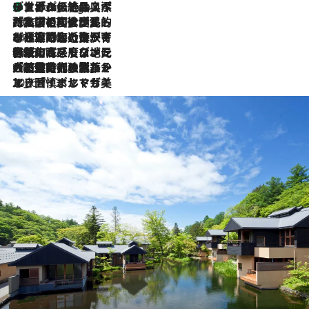
リスボンの絶品スイーツ「パステル・デ・ナタ」とは？ポルトガル伝統の奥深い世界へ
8 Hours Ago
2026.7.27
「私の祖国はポルトガル語です」国民的詩人フェルナンド・ペソアと、彼が愛した文学の街を歩く
2026.7.26
ポルトガル近海が育む極上の海の幸。キリリと冷えた白ワインと愉しむ、シーフード専門店の贅沢
2026.7.22
伝統の味をモダンに昇華。高感度な地元客が集う、リスボンの最旬ガストロノミー
2026.7.21
大航海時代の栄華から、震災、独裁、そして革命へ。ポルトガル・首都リスボンの石畳に刻まれた「歴史の光と影」
2026.7.13
エッセイ・ヤマザキマリ「慎ましくも美しき国 ポルトガル」