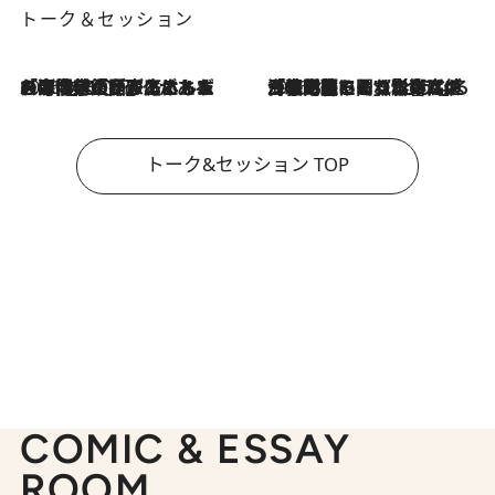
トーク＆セッション
2026.8.3
「今後値上げがあるとすれば…」「リスクがあるのは今年の冬」エネルギー専門家が語る、ホルムズ海峡封鎖が家庭にもたらす“ある心配”
2026.8.3
「住宅建てられない…」「サーチャージ料の高値が続いている」ホルムズ海峡封鎖による影響はいつまで続く？《エネルギー専門家に聞く“どうなる日本の暮らし”》
トーク&セッション TOP
COMIC & ESSAY
ROOM