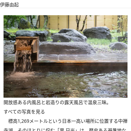
伊藤由起
開放感ある内風呂と岩造りの露天風呂で温泉三昧。
すべての写真を見る
標高1,269メートルという日本一高い場所に位置する中禅
寺湖。そのほとりに佇む「界 日光」は、歴史ある避暑地な