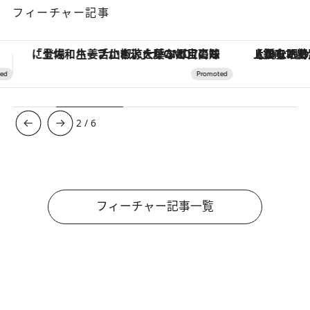
フィーチャー記事
【銀座で出合う最旬美容】美髪ケアや上質な眠り…セルフケアのアップデートから、特別な名入れギフトまで。大人のための「ReFa GINZA」クルーズ
3
/
6
フィーチャー記事一覧