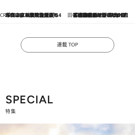
CREA'S CHOICE
2026.8.7
「立川にも歌舞伎があるんだよ」 片岡仁左衛門・市川中車ら豪華座組みで4年目の立川立飛歌舞伎へ
田中稲の勝手に再ブーム
2026.8.7
「湘南乃風に憧れて」観客大盛上がりの“タオル回し”に、ラッパー顔負けの高速歌唱まで…さだまさし（74）のアグレッシブすぎる現在地
連載 TOP
SPECIAL
特集