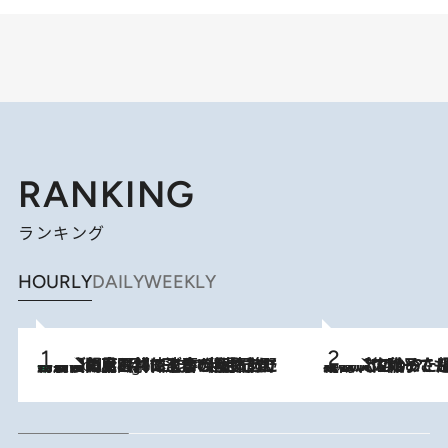
RANKING
ランキング
HOURLY
DAILY
WEEKLY
「最後に見られてよかった」上野動物園の東園パンダ舎が解体前に特別公開。8月16日まで延長されたパネル展と共に辿る“半世紀”のパンダ飼育《解体工事の図面あり》
8 Hours Ago
2026.8.5
【阿川佐和子さんの年とる力】なぜ70代で始めた趣味は“こんなに楽しい”のか？ ピアノ、俳句…スランプに陥っても続けられる“ある秘訣”とは