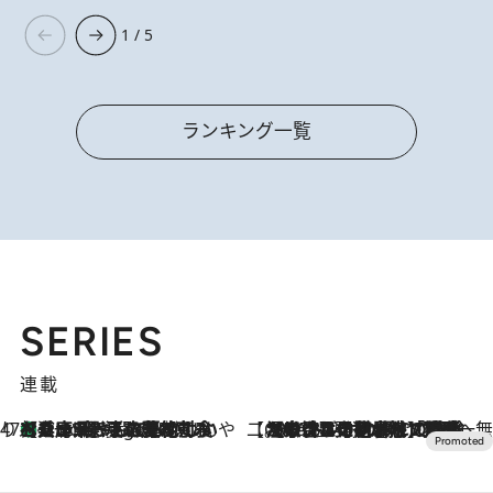
1 / 5
ランキング一覧
SERIES
連載
47都道府県の手みやげ ひんやりスイーツで夏を満喫
【兵庫県】この夏絶対食べたい 冷やしておいしいおやつ3選 淡路島の恵みをジェラートに集約
8 Hours Ago
【CREA×星野リゾート】唯一無二。癒しと発見が待つ場所へ
2026.8.7
【トンボの足水浴】ヒノキの香りに包まれて涼感マックス！約13℃の湧水かけ流しを避暑地「星野温泉 トンボの湯」で体験