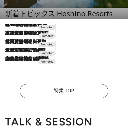
新着トピックス Hoshino Resorts
2026.8.7
【トンボの足水浴】ヒノキの香りに包まれて涼感マックス！約13℃の湧水かけ流しを避暑地「星野温泉 トンボの湯」で体験
2026.7.31
【ホテル帰省】という選択肢をOMOが提案。家族とほどよい距離を保つには「昼は実家、夜は気兼ねなくホテルで！」
2026.7.24
【夏限定ディナーコース】旬を迎える稚鮎や花ズッキーニなどをイタリア・トスカーナの郷土料理の手法で満喫！
2026.7.17
「土佐和ハーブかき氷」がOMO7高知に登場！生姜、山椒、大葉など目にも舌にも涼を呼ぶ郷土の味
2026.7.10
NEW OPEN！【界 草津】名湯の地に誕生。趣の異なる2種の温泉と上州ならではの会席・蕎麦割烹など美食を味わう究極の癒やし旅
特集 TOP
TALK & SESSION