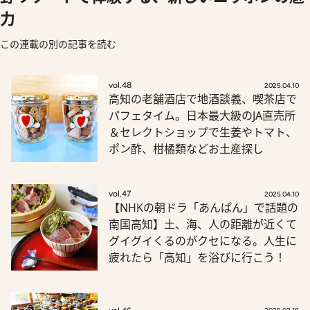
力
この連載の別の記事を読む
vol.48
2025.04.10
高知の老舗酒店で地酒談義、喫茶店で
パフェタイム。日本最大級のJA直売所
＆セレクトショップで生姜やトマト、
ポン酢、柑橘類などお土産探し
vol.47
2025.04.10
【NHKの朝ドラ「あんぱん」で話題の
南国高知】土、海、人の距離が近くて
グイグイくるのがクセになる。人生に
疲れたら「高知」を浴びに行こう！