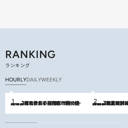
RANKING
ランキング
HOURLY
DAILY
WEEKLY
2026.8.3
《「文士の子ども被害者の会」発足！》阿川佐和子（72）が語る遠藤周作に北杜夫、劇作家・矢代静一の子どもたちの“文豪プライベート事件簿”
2026.8.8
「最後に見られてよかった」上野動物園の東園パンダ舎が解体前に特別公開。8月16日まで延長されたパネル展と共に辿る“半世紀”のパンダ飼育《解体工事の図面あり》