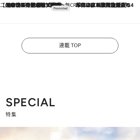
【CREA×星野リゾート】唯一無二。癒しと発見が待つ場所へ
2026.8.7
【トンボの足水浴】ヒノキの香りに包まれて涼感マックス！約13℃の湧水かけ流しを避暑地「星野温泉 トンボの湯」で体験
CREA'S CHOICE
2026.8.7
「立川にも歌舞伎があるんだよ」 片岡仁左衛門・市川中車ら豪華座組みで4年目の立川立飛歌舞伎へ
連載 TOP
SPECIAL
特集