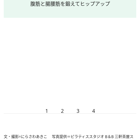
腹筋と腸腰筋を鍛えてヒップアップ
1
2
3
4
文・撮影=にらさわあきこ 写真提供＝ピラティススタジオ B＆B 三軒茶屋ス