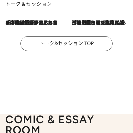
トーク＆セッション
2026.8.3
「今後値上げがあるとすれば…」「リスクがあるのは今年の冬」エネルギー専門家が語る、ホルムズ海峡封鎖が家庭にもたらす“ある心配”
2026.8.3
「住宅建てられない…」「サーチャージ料の高値が続いている」ホルムズ海峡封鎖による影響はいつまで続く？《エネルギー専門家に聞く“どうなる日本の暮らし”》
トーク&セッション TOP
COMIC & ESSAY
ROOM