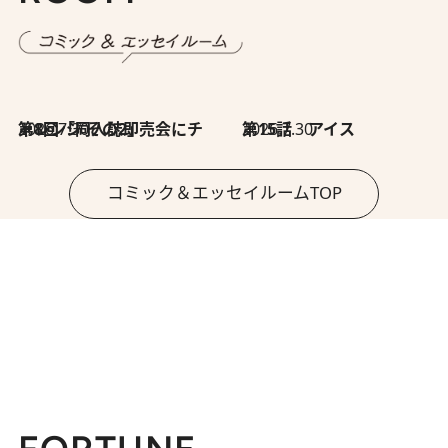
2026.7.30
第8回「同人誌即売会にチャレンジ その2」
2026.7.30
第15話 アイス
コミック＆エッセイルームTOP