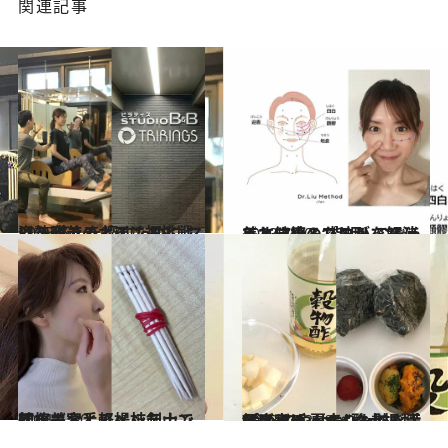
関連記事
2023.8.6
姿勢改善のポイントとは？ 答えを探すために マシンピラティスに初挑戦
ビューティ＆ヘルス
2023.7.30
美と健康のプロが こぞってすすめる“指押し”で ほうれい線＆たるみを解消
ビューティ＆ヘルス
2021.1.10
綿棒美容と爪楊枝剣山で顔ツボお手軽メンテナンスを！
ビューティ＆ヘルス
2023.7.23
“食べてやせる”酢大根おにぎりは ヘルシーでも満足度高め 夏太りも防ぎ手軽にボディメイク
ビューティ＆ヘルス