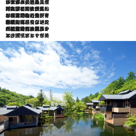
2026.8.8
リスボンの絶品スイーツ「パステル・デ・ナタ」とは？ポルトガル伝統の奥深い世界へ
2026.7.27
「私の祖国はポルトガル語です」国民的詩人フェルナンド・ペソアと、彼が愛した文学の街を歩く
2026.7.26
ポルトガル近海が育む極上の海の幸。キリリと冷えた白ワインと愉しむ、シーフード専門店の贅沢
2026.7.22
伝統の味をモダンに昇華。高感度な地元客が集う、リスボンの最旬ガストロノミー
2026.7.21
大航海時代の栄華から、震災、独裁、そして革命へ。ポルトガル・首都リスボンの石畳に刻まれた「歴史の光と影」
2026.7.13
エッセイ・ヤマザキマリ「慎ましくも美しき国 ポルトガル」