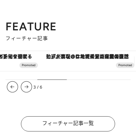
FEATURE
フィーチャー記事
「大事なのは地域の意識を変えること」。ロレックス賞受賞の自然保護活動家が実現させたナイジェリアの自然環境の復活
【銀座で出合う最旬美容】美髪ケアや上質な眠
3
/
6
フィーチャー記事一覧