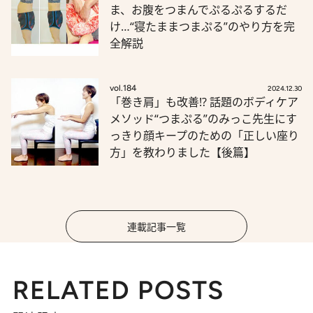
ま、お腹をつまんでぷるぷるするだ
け…“寝たままつまぷる”のやり方を完
全解説
vol.184
2024.12.30
「巻き肩」も改善!? 話題のボディケア
メソッド“つまぷる”のみっこ先生にす
っきり顔キープのための「正しい座り
方」を教わりました【後篇】
連載記事一覧
RELATED POSTS