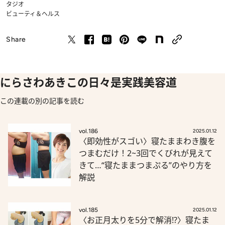
タジオ
ビューティ＆ヘルス
Share
にらさわあきこの日々是実践美容道
この連載の別の記事を読む
vol.186
2025.01.12
〈即効性がスゴい〉寝たままわき腹を
つまむだけ！2~3回でくびれが見えて
きて…“寝たままつまぷる”のやり方を
解説
vol.185
2025.01.12
〈お正月太りを5分で解消!?〉寝たま