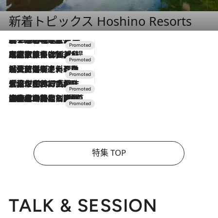
新着トピックス Hoshino Resorts
2026.8.7
【トンボの足水浴】ヒノキの香りに包まれて涼感マックス！約13℃の湧水かけ流しを避暑地「星野温泉 トンボの湯」で体験
2026.7.31
【ホテル帰省】という選択肢をOMOが提案。家族とほどよい距離を保つには「昼は実家、夜は気兼ねなくホテルで！」
2026.7.24
【夏限定ディナーコース】旬を迎える稚鮎や花ズッキーニなどをイタリア・トスカーナの郷土料理の手法で満喫！
2026.7.17
「土佐和ハーブかき氷」がOMO7高知に登場！生姜、山椒、大葉など目にも舌にも涼を呼ぶ郷土の味
2026.7.10
NEW OPEN！【界 草津】名湯の地に誕生。趣の異なる2種の温泉と上州ならではの会席・蕎麦割烹など美食を味わう究極の癒やし旅
特集 TOP
TALK & SESSION