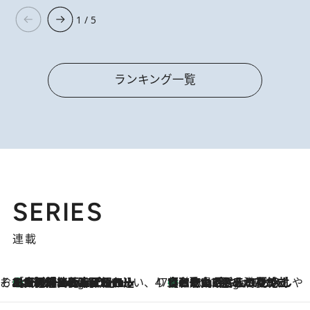
1 / 5
ランキング一覧
SERIES
連載
そおだよおこの関西おいしい、おやつ紀行
［大阪府箕面市］一皿一皿目の前で仕上げられる、料理を巧みに組み込んだアシェットデセールコース「ミチル アシェット デセール（Michiru assiette dessert）」
8 Hours Ago
47都道府県の手みやげ ひんやりスイーツで夏を満喫
【和歌山県】この夏絶対食べたい 冷やしておいしいおやつ3選 みかんがごろっと丸ごと入ったジュレ
8 Hours Ago