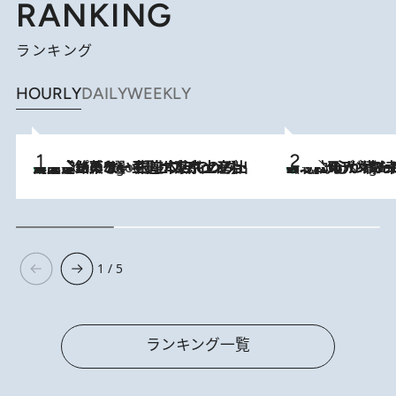
RANKING
ランキング
HOURLY
DAILY
WEEKLY
【間違いのない王道・東京土産】資生堂パーラー 銀座本店でのみ出会える銘菓5選《極上プディング・濃厚チーズケーキ・ボンボンショコラほか》
3 Hours Ago
《北欧の人々の幸福度が高いのは…》元デンマーク親善大使が出会った“心が満たされる暮らし”「いいかげんにヒュッゲしなさい！」
3 Hours Ago
1 / 5
ランキング一覧