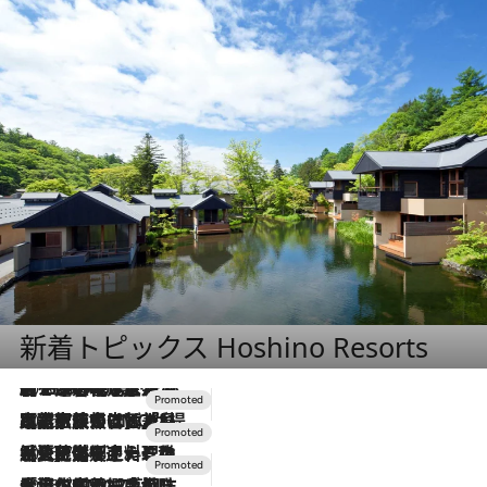
新着トピックス Hoshino Resorts
2026.8.7
【トンボの足水浴】ヒノキの香りに包まれて涼感マックス！約13℃の湧水かけ流しを避暑地「星野温泉 トンボの湯」で体験
2026.7.31
【ホテル帰省】という選択肢をOMOが提案。家族とほどよい距離を保つには「昼は実家、夜は気兼ねなくホテルで！」
2026.7.24
【夏限定ディナーコース】旬を迎える稚鮎や花ズッキーニなどをイタリア・トスカーナの郷土料理の手法で満喫！
2026.7.17
「土佐和ハーブかき氷」がOMO7高知に登場！生姜、山椒、大葉など目にも舌にも涼を呼ぶ郷土の味