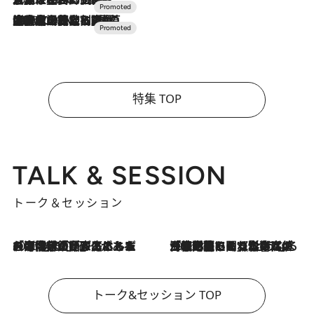
2026.7.10
NEW OPEN！【界 草津】名湯の地に誕生。趣の異なる2種の温泉と上州ならではの会席・蕎麦割烹など美食を味わう究極の癒やし旅
特集 TOP
TALK & SESSION
トーク＆セッション
2026.8.3
「今後値上げがあるとすれば…」「リスクがあるのは今年の冬」エネルギー専門家が語る、ホルムズ海峡封鎖が家庭にもたらす“ある心配”
2026.8.3
「住宅建てられない…」「サーチャージ料の高値が続いている」ホルムズ海峡封鎖による影響はいつまで続く？《エネルギー専門家に聞く“どうなる日本の暮らし”》
トーク&セッション TOP