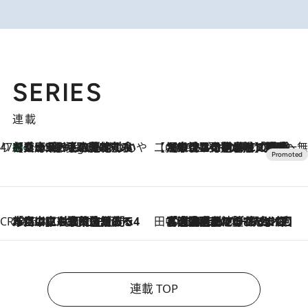
SERIES
連載
47都道府県の手みやげ ひんやりスイーツで夏を満喫
【兵庫県】この夏絶対食べたい 冷やしておいしいおやつ3選 淡路島の恵みをジェラートに集約
2 Hours Ago
【CREA×星野リゾート】唯一無二。癒しと発見が待つ場所へ
2026.8.7
【トンボの足水浴】ヒノキの香りに包まれて涼感マックス！約13℃の湧水かけ流しを避暑地「星野温泉 トンボの湯」で体験
CREA'S CHOICE
2026.8.7
「立川にも歌舞伎があるんだよ」 片岡仁左衛門・市川中車ら豪華座組みで4年目の立川立飛歌舞伎へ
田中稲の勝手に再ブーム
2026.8.7
「湘南乃風に憧れて」観客大盛上がりの“タオル回し”に、ラッパー顔負けの高速歌唱まで…さだまさし（74）のアグレッシブすぎる現在地
連載 TOP