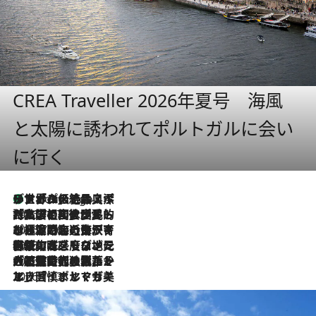
CREA Traveller 2026年夏号 海風
と太陽に誘われてポルトガルに会い
に行く
リスボンの絶品スイーツ「パステル・デ・ナタ」とは？ポルトガル伝統の奥深い世界へ
2 Hours Ago
2026.7.27
「私の祖国はポルトガル語です」国民的詩人フェルナンド・ペソアと、彼が愛した文学の街を歩く
2026.7.26
ポルトガル近海が育む極上の海の幸。キリリと冷えた白ワインと愉しむ、シーフード専門店の贅沢
2026.7.22
伝統の味をモダンに昇華。高感度な地元客が集う、リスボンの最旬ガストロノミー
2026.7.21
大航海時代の栄華から、震災、独裁、そして革命へ。ポルトガル・首都リスボンの石畳に刻まれた「歴史の光と影」
2026.7.13
エッセイ・ヤマザキマリ「慎ましくも美しき国 ポルトガル」