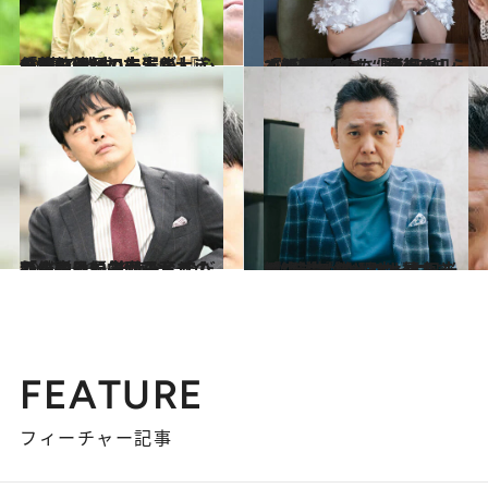
2023.7.15
「俺の顔って本当に大きくて整体師の先生が…」佐藤二朗がコラム集 『心のおもらし』に漏らした“書く欲求”
カルチャー
2023.6.20
『みだれ髪』『変身』『蟹工船』…… 滝沢カレンが紡ぎ出す、全く新しくて 愛おしい“馴染み知らずの物語”たち
カルチャー
2022.10.22
「僕の最優先は子育て。死ぬときに 後悔なんてしたくないですから」 今だから書けた劇団ひとりの新小説
カルチャー
2023.3.8
「マーベルとかは暴力で解決する けど…」太田光が小説『笑って人類！』 で“腕力がないヒーロー”を描いた理由
カルチャー
FEATURE
フィーチャー記事