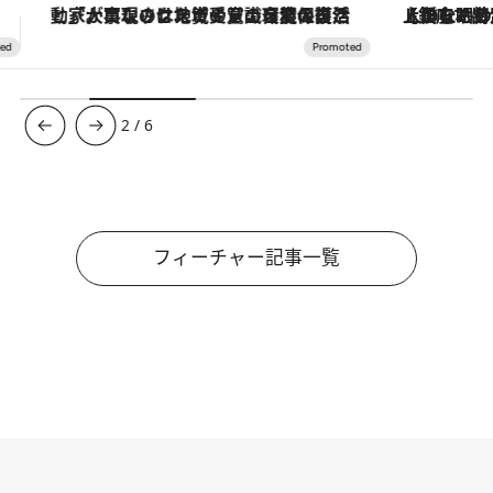
【銀座で出合う最旬美容】美髪ケアや上質な眠り…セルフケアのアップデートから、特別な名入れギフトまで。大人のための「ReFa GINZA」クルーズ
【夏限定ディナーコース】旬を迎
3
/
6
フィーチャー記事一覧