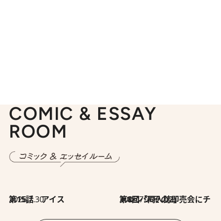
COMIC & ESSAY
ROOM
2026.7.30
第15話 アイス
2026.7.30
第8回「同人誌即売会にチャレンジ その2」