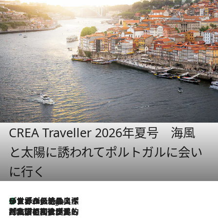
CREA Traveller 2026年夏号 海風
と太陽に誘われてポルトガルに会い
に行く
リスボンの絶品スイーツ「パステル・デ・ナタ」とは？ポルトガル伝統の奥深い世界へ
4 Hours Ago
2026.7.27
「私の祖国はポルトガル語です」国民的詩人フェルナンド・ペソアと、彼が愛した文学の街を歩く