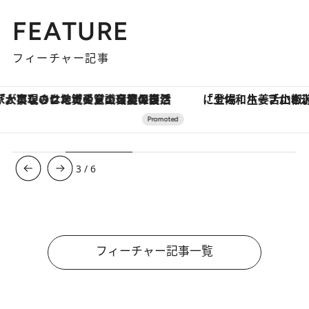
FEATURE
フィーチャー記事
「土佐和ハーブかき氷」がOMO7高知に登場！生姜、山椒、大葉など目にも舌にも涼を呼ぶ郷土の味
【夏限定ディナーコース】旬を迎
3
/
6
フィーチャー記事一覧