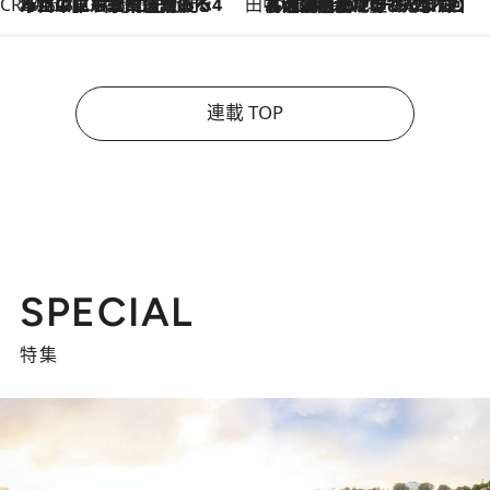
CREA'S CHOICE
2026.8.7
「立川にも歌舞伎があるんだよ」 片岡仁左衛門・市川中車ら豪華座組みで4年目の立川立飛歌舞伎へ
田中稲の勝手に再ブーム
2026.8.7
「湘南乃風に憧れて」観客大盛上がりの“タオル回し”に、ラッパー顔負けの高速歌唱まで…さだまさし（74）のアグレッシブすぎる現在地
連載 TOP
SPECIAL
特集