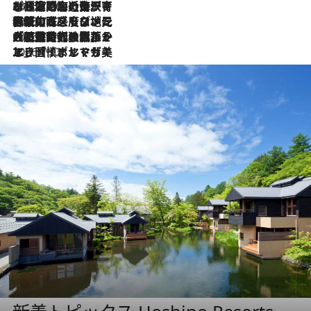
2026.7.26
ポルトガル近海が育む極上の海の幸。キリリと冷えた白ワインと愉しむ、シーフード専門店の贅沢
2026.7.22
伝統の味をモダンに昇華。高感度な地元客が集う、リスボンの最旬ガストロノミー
2026.7.21
大航海時代の栄華から、震災、独裁、そして革命へ。ポルトガル・首都リスボンの石畳に刻まれた「歴史の光と影」
2026.7.13
エッセイ・ヤマザキマリ「慎ましくも美しき国 ポルトガル」