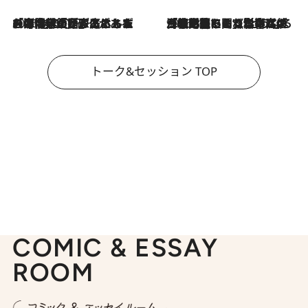
2026.8.3
「今後値上げがあるとすれば…」「リスクがあるのは今年の冬」エネルギー専門家が語る、ホルムズ海峡封鎖が家庭にもたらす“ある心配”
2026.8.3
「住宅建てられない…」「サーチャージ料の高値が続いている」ホルムズ海峡封鎖による影響はいつまで続く？《エネルギー専門家に聞く“どうなる日本の暮らし”》
トーク&セッション TOP
COMIC & ESSAY
ROOM