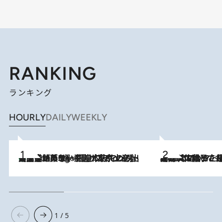
RANKING
ランキング
HOURLY
DAILY
WEEKLY
【間違いのない王道・東京土産】資生堂パーラー 銀座本店でのみ出会える銘菓5選《極上プディング・濃厚チーズケーキ・ボンボンショコラほか》
4 Hours Ago
2026.8.5
【阿川佐和子さんの年とる力】なぜ70代で始めた趣味は“こんなに楽しい”のか？ ピアノ、俳句…スランプに陥っても続けられる“ある秘訣”とは
1 / 5