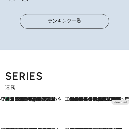
ランキング一覧
SERIES
連載
47都道府県の手みやげ ひんやりスイーツで夏を満喫
【兵庫県】この夏絶対食べたい 冷やしておいしいおやつ3選 淡路島の恵みをジェラートに集約
4 Hours Ago
【CREA×星野リゾート】唯一無二。癒しと発見が待つ場所へ
2026.8.7
【トンボの足水浴】ヒノキの香りに包まれて涼感マックス！約13℃の湧水かけ流しを避暑地「星野温泉 トンボの湯」で体験