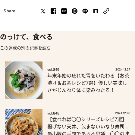
Share
のっけて、食べる
この連載の別の記事を読む
vol.849
2024.12.27
年末年始の疲れた胃をいたわる【お茶
漬け＆お粥レシピ7選】優しい美味し
さがじんわり体に染みわたる！
vol.848
2024.12.20
【食べれば〇〇シリーズレシピ7選】
揚げない天丼、包まないいなり寿司…
最小限の手間であら不思議、〇〇の味