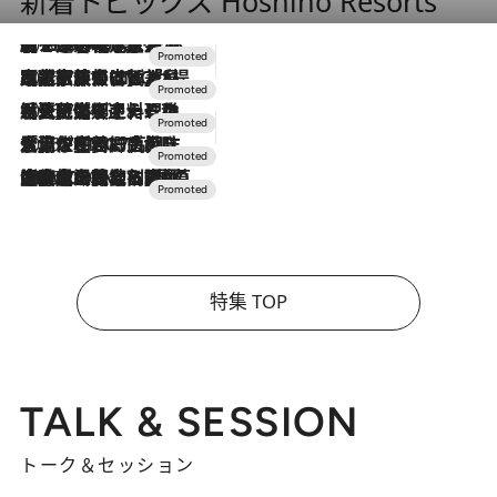
新着トピックス Hoshino Resorts
2026.8.7
【トンボの足水浴】ヒノキの香りに包まれて涼感マックス！約13℃の湧水かけ流しを避暑地「星野温泉 トンボの湯」で体験
2026.7.31
【ホテル帰省】という選択肢をOMOが提案。家族とほどよい距離を保つには「昼は実家、夜は気兼ねなくホテルで！」
2026.7.24
【夏限定ディナーコース】旬を迎える稚鮎や花ズッキーニなどをイタリア・トスカーナの郷土料理の手法で満喫！
2026.7.17
「土佐和ハーブかき氷」がOMO7高知に登場！生姜、山椒、大葉など目にも舌にも涼を呼ぶ郷土の味
2026.7.10
NEW OPEN！【界 草津】名湯の地に誕生。趣の異なる2種の温泉と上州ならではの会席・蕎麦割烹など美食を味わう究極の癒やし旅
特集 TOP
TALK & SESSION
トーク＆セッション