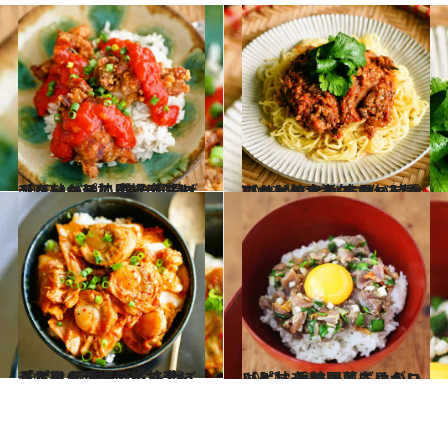
2022.10.29
【スーパーの唐揚げアレンジレシピ】 鶏の唐揚げチリソース丼 コチュジャンを効かせてピリ辛味に
グルメ
2023.4.27
【サバの水煮缶で作る麺レシピ】 ピリ辛サバトマのっけ焼きそば 暑い時季にもおすすめ！
グルメ
2022.10.23
【ごはんが進むピリ辛レシピ】 豚キムチならぬ「ホタテキムチ」丼 ボイルならお手頃価格で手に入る！
グルメ
2022.8.13
【ピリ辛 韓国風ごはんレシピ】 カツオとにらのユッケ丼 香味野菜多めがいい！
グルメ