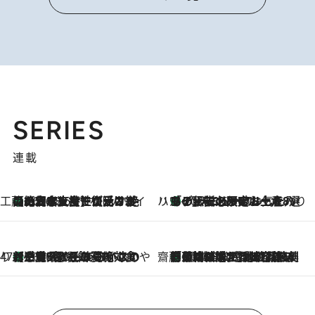
SERIES
連載
工藤まやのおもてなしハワイ
【ハワイ土産】ローカルの絶大な支持で復活！ 絶品の幻クッキー《元ファンの日本人女性が受け継いだ名店》
2026.8.6
ハワイ賢者 リサのお気に入りリスト
あの伝説の限定トートも！ リニューアルした「ディーン＆デルーカ ハワイ」で必須のお土産8選
2026.8.6
47都道府県の手みやげ ひんやりスイーツで夏を満喫
【三重県】この夏絶対食べたい 冷やしておいしいおやつ3選 お餅×アイスの新感覚スイーツ
2026.8.6
齋藤 薫 美容脳ルネサンス
「荷物が増えるほど旅ストレスは増す」美容ジャーナリストがたどり着いた最終結論。“化粧品を劇的に減らす”感動の凝縮美容とは
2026.8.6