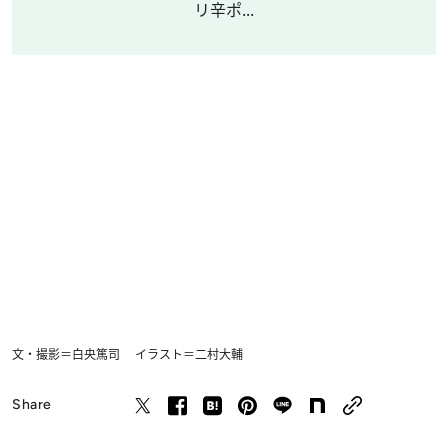
リ辛ポ...
文・撮影＝白央篤司 イラスト＝二村大輔
Share