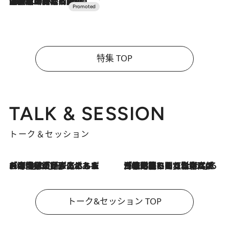
2026.7.10
NEW OPEN！【界 草津】名湯の地に誕生。趣の異なる2種の温泉と上州ならではの会席・蕎麦割烹など美食を味わう究極の癒やし旅
特集 TOP
TALK & SESSION
トーク＆セッション
2026.8.3
「今後値上げがあるとすれば…」「リスクがあるのは今年の冬」エネルギー専門家が語る、ホルムズ海峡封鎖が家庭にもたらす“ある心配”
2026.8.3
「住宅建てられない…」「サーチャージ料の高値が続いている」ホルムズ海峡封鎖による影響はいつまで続く？《エネルギー専門家に聞く“どうなる日本の暮らし”》
トーク&セッション TOP