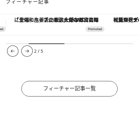
フィーチャー記事
【夏限定ディナーコース】旬を迎える稚鮎や花ズッキーニなどをイタリア・トスカーナの郷土料理の手法で満喫！
ヴァシュロン・コンスタンタン
3
/
5
フィーチャー記事一覧