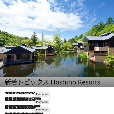
新着トピックス Hoshino Resorts
2026.7.31
【ホテル帰省】という選択肢をOMOが提案。家族とほどよい距離を保つには「昼は実家、夜は気兼ねなくホテルで！」
2026.7.24
【夏限定ディナーコース】旬を迎える稚鮎や花ズッキーニなどをイタリア・トスカーナの郷土料理の手法で満喫！
2026.7.17
「土佐和ハーブかき氷」がOMO7高知に登場！生姜、山椒、大葉など目にも舌にも涼を呼ぶ郷土の味