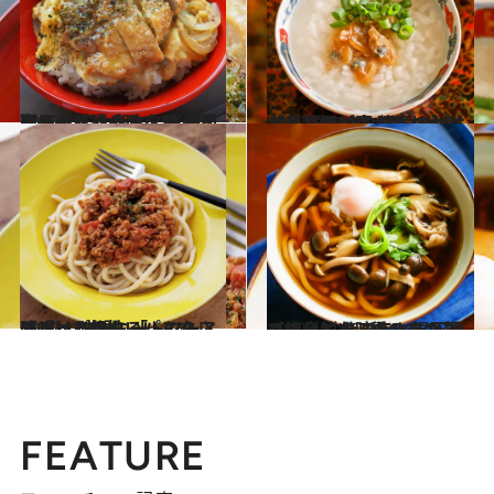
2022.10.22
【ほっとする味！ 家庭料理レシピ】 卵とじスタイルの「普通のカツ丼」 市販品のトンカツを使えば楽ちん
グルメ
2022.10.21
【からだが喜ぶおかゆレシピ】 あさり佃煮のっけがゆ 優しいおいしさがじんわり胃に広がる
グルメ
2022.10.20
【さっと作れるパスタレシピ】 味噌ミートソースのっけパスタ 「トマトと味噌って相性いいんです」
グルメ
2022.10.19
【ほっとするあったか麺レシピ】 きのこと温玉のっけうどん 3種のきのこで複合的な味わいに！
グルメ
FEATURE