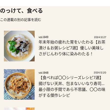
のっけて、食べる
この連載の別の記事を読む
vol.849
2024.12.27
年末年始の疲れた胃をいたわる【お茶
漬け＆お粥レシピ7選】優しい美味し
さがじんわり体に染みわたる！
vol.848
2024.12.20
【食べれば〇〇シリーズレシピ7選】
揚げない天丼、包まないいなり寿司…
最小限の手間であら不思議、〇〇の味
がする傑作レシピ