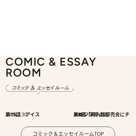
COMIC & ESSAY
ROOM
2026.7.30
第15話 アイス
2026.7.30
第8回「同人誌即売会にチャレンジ その2」
コミック＆エッセイルームTOP