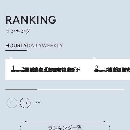
RANKING
ランキング
HOURLY
DAILY
WEEKLY
2026.8.5
【なぜ吉沢亮は「気配を消せる」のか？】興行収入208億の『国宝』を経て挑むミュージカル『ディア・エヴァン・ハンセン』。トップ俳優が舞台上でさらけ出した“孤独”とは
2026.8.3
慶應幼稚舎の図書室からテレビの世界に飛び込んだ阿川佐和子（72）、「N
1 / 5
ランキング一覧