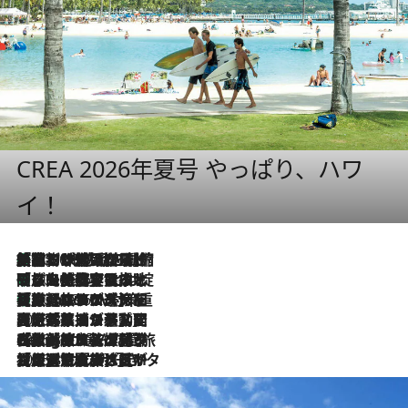
CREA 2026年夏号 やっぱり、ハワ
イ！
「荷物が増えるほど旅ストレスは増す」美容ジャーナリストがたどり着いた最終結論。“化粧品を劇的に減らす”感動の凝縮美容とは
2026.8.6
「旅先には金髪ウィッグを持参」日本と同じメイクでは損してる!? 美容ジャーナリストが提案する“掟破りの旅美容”とは
2026.8.6
【厳選旅コスメ】「身軽さ＆UV対策重視！」ヘアアーティストshucoが選んだ夏旅ベストコスメを発表【Mサイズジップ】
2026.8.6
2026.8.5
【厳選旅コスメ】国内をあちこち移動する河井菜摘が選んだ夏旅ベストコスメ発表！「リラックスアイテムはマスト」【Mサイズジップ】
2026.8.4
【厳選旅コスメ】「紫外線＆乾燥対策しながらメイク感も！」ヘア＆メイクGeorgeが選んだ夏旅ベストコスメを発表！【Mサイズジップ】
2026.8.3
【厳選旅コスメ】「保湿もタイパ重視！」“サウナ好き”タレント清水みさとが愛用する夏旅ベストコスメを発表！【Mサイズジップ】