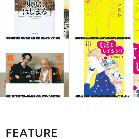
2023.4.27
「日本近代建築の父」辰野金吾の愛すべき性格！『東京、はじまる』（門井慶喜）
カルチャー
2023.4.28
ずっと探していた大切な物語―― 村田沙耶香が誘う今村夏子の世界『木になった亜沙』（今村夏子）
カルチャー
2023.5.1
北方謙三×橘ケンチ対談 北方さんが橘さんに伝授した 「上手に嘘をつく方法とは」？
カルチャー
2023.5.2
祝！ 文（B）庫（K）本（B） 『BKBショートショート小説集 電話をしてるふり』
カルチャー
FEATURE