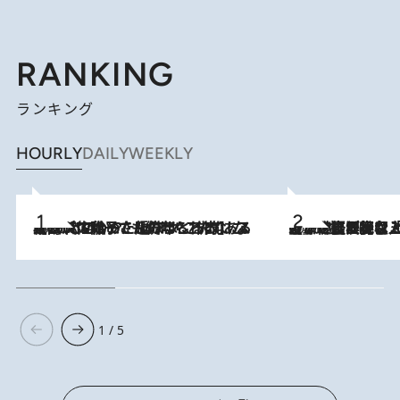
RANKING
ランキング
HOURLY
DAILY
WEEKLY
2026.8.5
【阿川佐和子さんの年とる力】なぜ70代で始めた趣味は“こんなに楽しい”のか？ ピアノ、俳句…スランプに陥っても続けられる“ある秘訣”とは
2026.8.5
【なぜ吉沢亮は「気配を消せる」のか？】興行収入208億の『国宝』を経て挑むミュージカル『ディア・エヴァン・ハンセン』。トップ俳優が舞台上でさらけ出した“孤独”とは
1 / 5