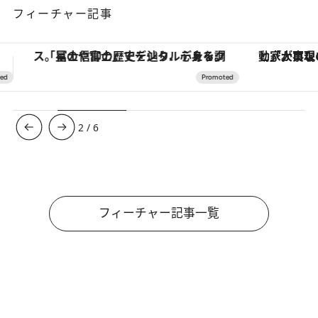
フィーチャー記事
「大事なのは地域の意識を変えること」。ロレックス賞受賞の自然保護活動家が実現させたナイジェリアの自然環境の復活
【夏限定ディナーコース】旬を迎
3
/
6
フィーチャー記事一覧