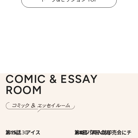
COMIC & ESSAY
ROOM
2026.7.30
第15話 アイス
2026.7.30
第8回「同人誌即売会にチャレンジ その2」