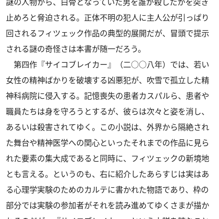
謎の人物から、白骨となっていた男を誰が殺したかを突き
止めろと脅迫される。正体不明の犯人に主人公が引っぱり
回されるフィツェック作品の典型的展開だが、冒頭で提示
される謎の奇怪さは本書が随一だろう。
第四作『サイコブレイカー』（二○○八年）では、若い
女性の精神ばかりを破壊する凶悪犯が、吹雪で孤立した精
神科病院に侵入する。記憶喪失の患者カスパルら、患者や
職員たちは身を守ろうとするが、彼らは次々と姿を消し、
あるいは殺害されてゆく。この小説は、外界から隔絶され
た舞台や精神医学への関心といったそれまでの作品に見ら
れた要素の集大成であると同時に、フィツェックの新境地
とも言える。というのも、右に紹介したあらすじは実はあ
る心理学実験のためのカルテに書かれた物語であり、枠の
部分では実験の参加者がそれを読み進めてゆくさまが描か