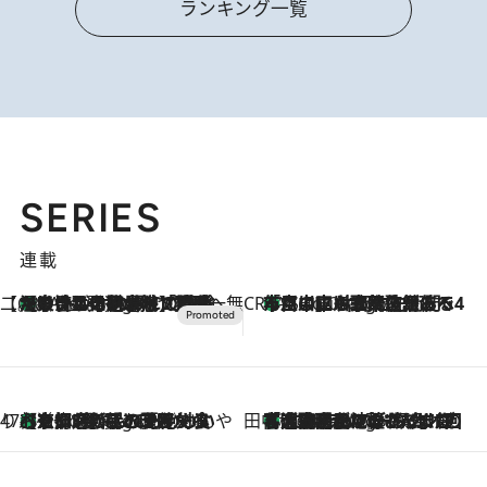
ランキング一覧
SERIES
連載
【CREA×星野リゾート】唯一無二。癒しと発見が待つ場所へ
【トンボの足水浴】ヒノキの香りに包まれて涼感マックス！約13℃の湧水かけ流しを避暑地「星野温泉 トンボの湯」で体験
2 Hours Ago
CREA'S CHOICE
「立川にも歌舞伎があるんだよ」 片岡仁左衛門・市川中車ら豪華座組みで4年目の立川立飛歌舞伎へ
4 Hours Ago
47都道府県の手みやげ ひんやりスイーツで夏を満喫
【京都府】この夏絶対食べたい 冷やしておいしいおやつ3選 ひと口目から心を掴む新緑のテリーヌ
4 Hours Ago
田中稲の勝手に再ブーム
「湘南乃風に憧れて」観客大盛上がりの“タオル回し”に、ラッパー顔負けの高速歌唱まで…さだまさし（74）のアグレッシブすぎる現在地
9 Hours Ago