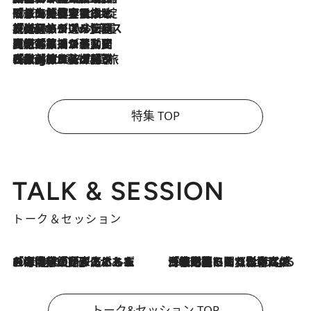
2026.8.6
「旅先には金髪ウィッグを持参」日本と同じメイクでは損してる!? 美容ジャーナリストが提案する“掟破りの旅美容”とは
2026.8.6
【厳選旅コスメ】「身軽さ＆UV対策重視！」ヘアアーティストshucoが選んだ夏旅ベストコスメを発表【Mサイズジップ】
2026.8.5
【厳選旅コスメ】国内をあちこち移動する河井菜摘が選んだ夏旅ベストコスメ発表！「リラックスアイテムはマスト」【Mサイズジップ】
2026.8.4
【厳選旅コスメ】「紫外線＆乾燥対策しながらメイク感も！」ヘア＆メイクGeorgeが選んだ夏旅ベストコスメを発表！【Mサイズジップ】
特集 TOP
TALK & SESSION
トーク＆セッション
2026.8.3
「今後値上げがあるとすれば…」「リスクがあるのは今年の冬」エネルギー専門家が語る、ホルムズ海峡封鎖が家庭にもたらす“ある心配”
2026.8.3
「住宅建てられない…」「サーチャージ料の高値が続いている」ホルムズ海峡封鎖による影響はいつまで続く？《エネルギー専門家に聞く“どうなる日本の暮らし”》
トーク&セッション TOP