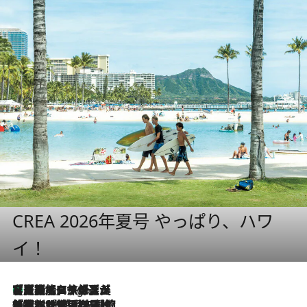
CREA 2026年夏号 やっぱり、ハワ
イ！
【厳選旅コスメ】「多機能アイテムがメイン！」旅好き美容エディターが選んだ夏旅ベストコスメを発表【Mサイズジップ】
4 Hours Ago
2026.8.6
「荷物が増えるほど旅ストレスは増す」美容ジャーナリストがたどり着いた最終結論。“化粧品を劇的に減らす”感動の凝縮美容とは