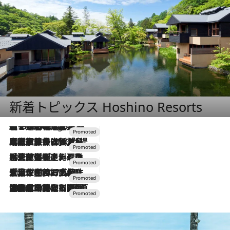
新着トピックス Hoshino Resorts
【トンボの足水浴】ヒノキの香りに包まれて涼感マックス！約13℃の湧水かけ流しを避暑地「星野温泉 トンボの湯」で体験
2 Hours Ago
2026.7.31
【ホテル帰省】という選択肢をOMOが提案。家族とほどよい距離を保つには「昼は実家、夜は気兼ねなくホテルで！」
2026.7.24
【夏限定ディナーコース】旬を迎える稚鮎や花ズッキーニなどをイタリア・トスカーナの郷土料理の手法で満喫！
2026.7.17
「土佐和ハーブかき氷」がOMO7高知に登場！生姜、山椒、大葉など目にも舌にも涼を呼ぶ郷土の味
2026.7.10
NEW OPEN！【界 草津】名湯の地に誕生。趣の異なる2種の温泉と上州ならではの会席・蕎麦割烹など美食を味わう究極の癒やし旅