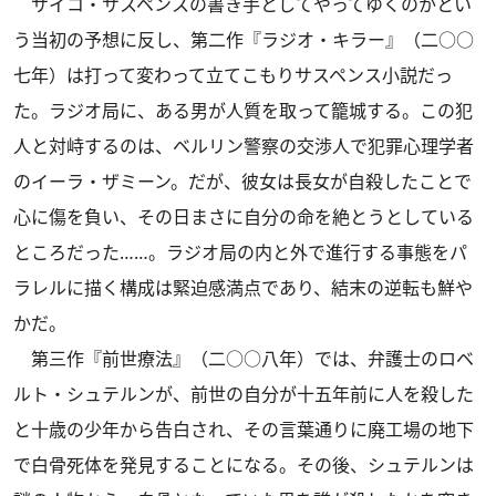
サイコ・サスペンスの書き手としてやってゆくのかとい
う当初の予想に反し、第二作『ラジオ・キラー』（二○○
七年）は打って変わって立てこもりサスペンス小説だっ
た。ラジオ局に、ある男が人質を取って籠城する。この犯
人と対峙するのは、ベルリン警察の交渉人で犯罪心理学者
のイーラ・ザミーン。だが、彼女は長女が自殺したことで
心に傷を負い、その日まさに自分の命を絶とうとしている
ところだった……。ラジオ局の内と外で進行する事態をパ
ラレルに描く構成は緊迫感満点であり、結末の逆転も鮮や
かだ。
第三作『前世療法』（二○○八年）では、弁護士のロベ
ルト・シュテルンが、前世の自分が十五年前に人を殺した
と十歳の少年から告白され、その言葉通りに廃工場の地下
で白骨死体を発見することになる。その後、シュテルンは