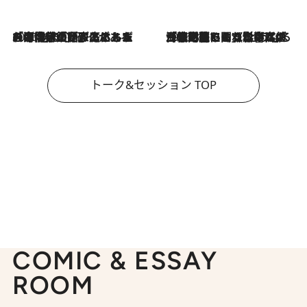
2026.8.3
「今後値上げがあるとすれば…」「リスクがあるのは今年の冬」エネルギー専門家が語る、ホルムズ海峡封鎖が家庭にもたらす“ある心配”
2026.8.3
「住宅建てられない…」「サーチャージ料の高値が続いている」ホルムズ海峡封鎖による影響はいつまで続く？《エネルギー専門家に聞く“どうなる日本の暮らし”》
トーク&セッション TOP
COMIC & ESSAY
ROOM