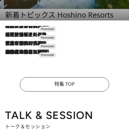
新着トピックス Hoshino Resorts
2026.7.31
【ホテル帰省】という選択肢をOMOが提案。家族とほどよい距離を保つには「昼は実家、夜は気兼ねなくホテルで！」
2026.7.24
【夏限定ディナーコース】旬を迎える稚鮎や花ズッキーニなどをイタリア・トスカーナの郷土料理の手法で満喫！
2026.7.17
「土佐和ハーブかき氷」がOMO7高知に登場！生姜、山椒、大葉など目にも舌にも涼を呼ぶ郷土の味
2026.7.10
NEW OPEN！【界 草津】名湯の地に誕生。趣の異なる2種の温泉と上州ならではの会席・蕎麦割烹など美食を味わう究極の癒やし旅
特集 TOP
TALK & SESSION
トーク＆セッション