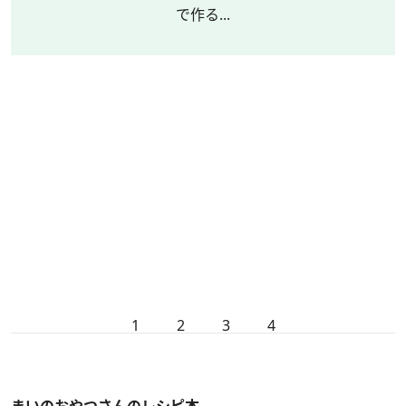
で作る...
1
2
3
4
まいのおやつさんのレシピ本