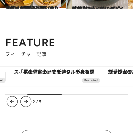
2022.11.19
手軽でおいしい！ しらすレシピ6選 しらす好き“シラサー”の白央篤司さん ＆ごはん同盟 しらいのりこさん考案
グルメ
2023.1.2
「血液おそうじスープ」の 簡単アレンジレシピ3選 忙しい朝のおかずにも！
グルメ
FEATURE
フィーチャー記事
ヴァシュロン・コンスタンタン「オーヴァーシーズ・オートマティック」。旅愛好家のお気に入りコレクションから、ジェンダーレスな新作が登場
【銀座で出合う最旬美容】美髪ケアや上質な眠
3
/
5