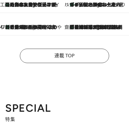
工藤まやのおもてなしハワイ
【ハワイ土産】ローカルの絶大な支持で復活！ 絶品の幻クッキー《元ファンの日本人女性が受け継いだ名店》
6 Hours Ago
ハワイ賢者 リサのお気に入りリスト
あの伝説の限定トートも！ リニューアルした「ディーン＆デルーカ ハワイ」で必須のお土産8選
6 Hours Ago
47都道府県の手みやげ ひんやりスイーツで夏を満喫
【三重県】この夏絶対食べたい 冷やしておいしいおやつ3選 お餅×アイスの新感覚スイーツ
6 Hours Ago
齋藤 薫 美容脳ルネサンス
「荷物が増えるほど旅ストレスは増す」美容ジャーナリストがたどり着いた最終結論。“化粧品を劇的に減らす”感動の凝縮美容とは
6 Hours Ago
連載 TOP
SPECIAL
特集