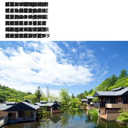
「荷物が増えるほど旅ストレスは増す」美容ジャーナリストがたどり着いた最終結論。“化粧品を劇的に減らす”感動の凝縮美容とは
6 Hours Ago
「旅先には金髪ウィッグを持参」日本と同じメイクでは損してる!? 美容ジャーナリストが提案する“掟破りの旅美容”とは
6 Hours Ago
【厳選旅コスメ】「身軽さ＆UV対策重視！」ヘアアーティストshucoが選んだ夏旅ベストコスメを発表【Mサイズジップ】
6 Hours Ago
2026.8.5
【厳選旅コスメ】国内をあちこち移動する河井菜摘が選んだ夏旅ベストコスメ発表！「リラックスアイテムはマスト」【Mサイズジップ】
2026.8.4
【厳選旅コスメ】「紫外線＆乾燥対策しながらメイク感も！」ヘア＆メイクGeorgeが選んだ夏旅ベストコスメを発表！【Mサイズジップ】
2026.8.3
【厳選旅コスメ】「保湿もタイパ重視！」“サウナ好き”タレント清水みさとが愛用する夏旅ベストコスメを発表！【Mサイズジップ】