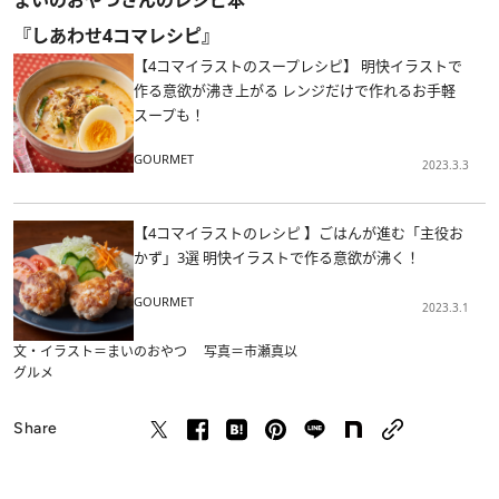
『しあわせ4コマレシピ』
【4コマイラストのスープレシピ】 明快イラストで
作る意欲が沸き上がる レンジだけで作れるお手軽
スープも！
GOURMET
2023.3.3
【4コマイラストのレシピ 】ごはんが進む「主役お
かず」3選 明快イラストで作る意欲が沸く！
GOURMET
2023.3.1
文・イラスト＝まいのおやつ 写真＝市瀬真以
グルメ
Share