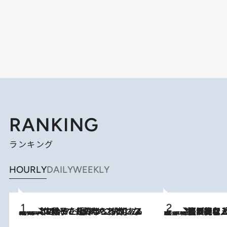
RANKING
ランキング
HOURLY
DAILY
WEEKLY
2026.8.5
【阿川佐和子さんの年とる力】なぜ70代で始めた趣味は“こんなに楽しい”のか？ ピアノ、俳句…スランプに陥っても続けられる“ある秘訣”とは
2026.8.5
【なぜ吉沢亮は「気配を消せる」のか？】興行収入208億の『国宝』を経て挑むミュージカル『ディア・エヴァン・ハンセン』。トップ俳優が舞台上でさらけ出した“孤独”とは