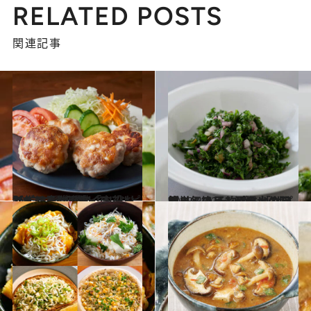
RELATED POSTS
関連記事
2023.3.1
【4コマイラストのレシピ 】ごはんが進む「主役おかず」3選 明快イラストで作る意欲が沸く！
グルメ
2023.2.22
簡単！絶品！パセリの万能ソース 予約がとれない超人気ワイン酒場 「サプライ」のレシピを大公開
グルメ