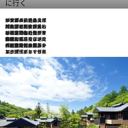
に行く
2026.8.8
リスボンの絶品スイーツ「パステル・デ・ナタ」とは？ポルトガル伝統の奥深い世界へ
2026.7.27
「私の祖国はポルトガル語です」国民的詩人フェルナンド・ペソアと、彼が愛した文学の街を歩く
2026.7.26
ポルトガル近海が育む極上の海の幸。キリリと冷えた白ワインと愉しむ、シーフード専門店の贅沢
2026.7.22
伝統の味をモダンに昇華。高感度な地元客が集う、リスボンの最旬ガストロノミー
2026.7.21
大航海時代の栄華から、震災、独裁、そして革命へ。ポルトガル・首都リスボンの石畳に刻まれた「歴史の光と影」
2026.7.13
エッセイ・ヤマザキマリ「慎ましくも美しき国 ポルトガル」