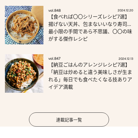
vol.848
2024.12.20
【食べれば〇〇シリーズレシピ7選】
揚げない天丼、包まないいなり寿司…
最小限の手間であら不思議、〇〇の味
がする傑作レシピ
vol.847
2024.12.13
【納豆ごはんのアレンジレシピ7選】
「納豆は炒めると違う美味しさが生ま
れる」毎日でも食べたくなる技ありア
イデア満載
連載記事一覧