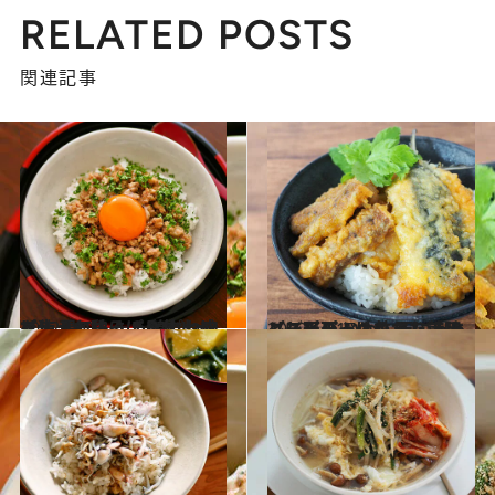
RELATED POSTS
関連記事
2022.11.18
【大人の鶏そぼろ丼レシピ】 黒こしょうとパセリで大人な味に！ 鶏むね肉を使うとさっぱり仕上がる
グルメ
2022.11.17
【スーパーのいわし活用レシピ】 いわし天ぷらとごぼ天のっけ丼 ふにゃっとした天ぷらもまた美味
グルメ