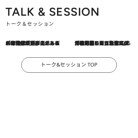
TALK & SESSION
トーク＆セッション
2026.8.3
「今後値上げがあるとすれば…」「リスクがあるのは今年の冬」エネルギー専門家が語る、ホルムズ海峡封鎖が家庭にもたらす“ある心配”
2026.8.3
「住宅建てられない…」「サーチャージ料の高値が続いている」ホルムズ海峡封鎖による影響はいつまで続く？《エネルギー専門家に聞く“どうなる日本の暮らし”》
トーク&セッション TOP