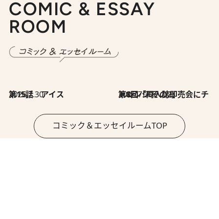
COMIC & ESSAY
ROOM
2026.7.30
第15話 アイス
2026.7.30
第8回「同人誌即売会にチャレンジ その2」
コミック＆エッセイルームTOP