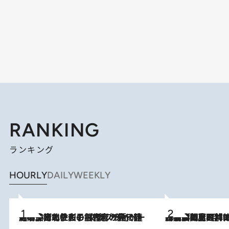
RANKING
ランキング
HOURLY
DAILY
WEEKLY
2026.8.3
《「文士の子ども被害者の会」発足！》阿川佐和子（72）が語る遠藤周作に北杜夫、劇作家・矢代静一の子どもたちの“文豪プライベート事件簿”
2026.8.8
「最後に見られてよかった」上野動物園の東園パンダ舎が解体前に特別公開。8月16日まで延長されたパネル展と共に辿る“半世紀”のパンダ飼育《解体工事の図面あり》