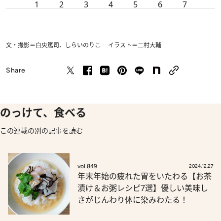
1
2
3
4
5
6
7
文・撮影＝白央篤司、しらいのりこ イラスト＝二村大輔
Share
のっけて、食べる
この連載の別の記事を読む
vol.849
2024.12.27
年末年始の疲れた胃をいたわる【お茶
漬け＆お粥レシピ7選】優しい美味し
さがじんわり体に染みわたる！