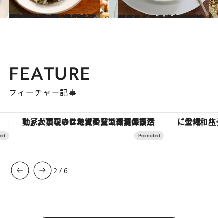
2022.11.16
【和歌山県のお土産レシピ】 箕島で手に入れた「イカしらす」丼 しらす×イカで旨み倍増＆食感も豊か
グルメ
2022.11.15
【おうちでできる韓国料理レシピ】 もやしとニラのナムルのっけクッパ なめこのとろみで卵ふ～んわり
グルメ
FEATURE
フィーチャー記事
「土佐和ハーブかき氷」がOMO7高知に登場！生姜、山椒、大葉など目にも舌にも涼を呼ぶ郷土の味
ヴァシュロン・コンスタンタン
3
/
6