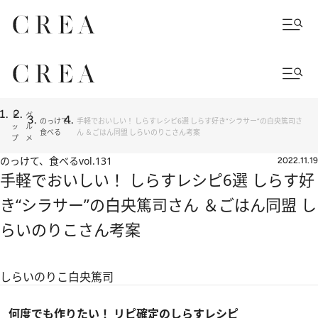
ト
グ
のっけて、
手軽でおいしい！ しらすレシピ6選 しらす好き“シラサー”の白央篤司さ
ッ
ル
食べる
ん ＆ごはん同盟 しらいのりこさん考案
プ
メ
のっけて、食べる
vol.131
2022.11.19
手軽でおいしい！ しらすレシピ6選 しらす好
き“シラサー”の白央篤司さん ＆ごはん同盟 し
らいのりこさん考案
しらいのりこ
白央篤司
何度でも作りたい！ リピ確定のしらすレシピ