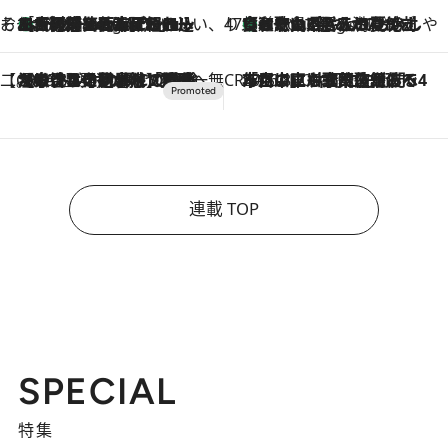
そおだよおこの関西おいしい、おやつ紀行
［大阪府箕面市］一皿一皿目の前で仕上げられる、料理を巧みに組み込んだアシェットデセールコース「ミチル アシェット デセール（Michiru assiette dessert）」
4 Hours Ago
47都道府県の手みやげ ひんやりスイーツで夏を満喫
【和歌山県】この夏絶対食べたい 冷やしておいしいおやつ3選 みかんがごろっと丸ごと入ったジュレ
4 Hours Ago
【CREA×星野リゾート】唯一無二。癒しと発見が待つ場所へ
2026.8.7
【トンボの足水浴】ヒノキの香りに包まれて涼感マックス！約13℃の湧水かけ流しを避暑地「星野温泉 トンボの湯」で体験
CREA'S CHOICE
2026.8.7
「立川にも歌舞伎があるんだよ」 片岡仁左衛門・市川中車ら豪華座組みで4年目の立川立飛歌舞伎へ
連載 TOP
SPECIAL
特集