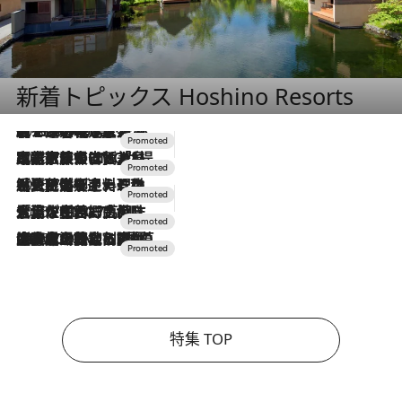
新着トピックス Hoshino Resorts
2026.8.7
【トンボの足水浴】ヒノキの香りに包まれて涼感マックス！約13℃の湧水かけ流しを避暑地「星野温泉 トンボの湯」で体験
2026.7.31
【ホテル帰省】という選択肢をOMOが提案。家族とほどよい距離を保つには「昼は実家、夜は気兼ねなくホテルで！」
2026.7.24
【夏限定ディナーコース】旬を迎える稚鮎や花ズッキーニなどをイタリア・トスカーナの郷土料理の手法で満喫！
2026.7.17
「土佐和ハーブかき氷」がOMO7高知に登場！生姜、山椒、大葉など目にも舌にも涼を呼ぶ郷土の味
2026.7.10
NEW OPEN！【界 草津】名湯の地に誕生。趣の異なる2種の温泉と上州ならではの会席・蕎麦割烹など美食を味わう究極の癒やし旅
特集 TOP