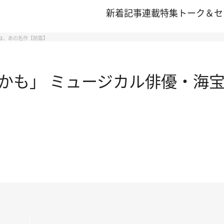
新着記事
連載
特集
トーク＆セ
は、あの名作【前篇】
かも」 ミュージカル俳優・海宝