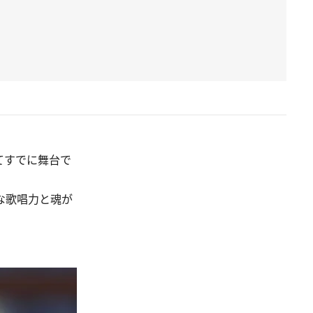
てすでに舞台で
な歌唱力と魂が