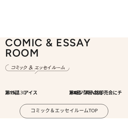
COMIC & ESSAY
ROOM
2026.7.30
第15話 アイス
2026.7.30
第8回「同人誌即売会にチャレンジ その2」
コミック＆エッセイルームTOP