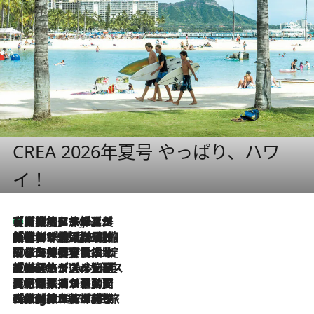
CREA 2026年夏号 やっぱり、ハワ
イ！
【厳選旅コスメ】「多機能アイテムがメイン！」旅好き美容エディターが選んだ夏旅ベストコスメを発表【Mサイズジップ】
6 Hours Ago
2026.8.6
「荷物が増えるほど旅ストレスは増す」美容ジャーナリストがたどり着いた最終結論。“化粧品を劇的に減らす”感動の凝縮美容とは
2026.8.6
「旅先には金髪ウィッグを持参」日本と同じメイクでは損してる!? 美容ジャーナリストが提案する“掟破りの旅美容”とは
2026.8.6
【厳選旅コスメ】「身軽さ＆UV対策重視！」ヘアアーティストshucoが選んだ夏旅ベストコスメを発表【Mサイズジップ】
2026.8.5
【厳選旅コスメ】国内をあちこち移動する河井菜摘が選んだ夏旅ベストコスメ発表！「リラックスアイテムはマスト」【Mサイズジップ】
2026.8.4
【厳選旅コスメ】「紫外線＆乾燥対策しながらメイク感も！」ヘア＆メイクGeorgeが選んだ夏旅ベストコスメを発表！【Mサイズジップ】