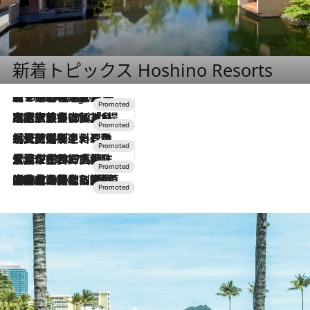
新着トピックス Hoshino Resorts
【トンボの足水浴】ヒノキの香りに包まれて涼感マックス！約13℃の湧水かけ流しを避暑地「星野温泉 トンボの湯」で体験
4 Hours Ago
2026.7.31
【ホテル帰省】という選択肢をOMOが提案。家族とほどよい距離を保つには「昼は実家、夜は気兼ねなくホテルで！」
2026.7.24
【夏限定ディナーコース】旬を迎える稚鮎や花ズッキーニなどをイタリア・トスカーナの郷土料理の手法で満喫！
2026.7.17
「土佐和ハーブかき氷」がOMO7高知に登場！生姜、山椒、大葉など目にも舌にも涼を呼ぶ郷土の味
2026.7.10
NEW OPEN！【界 草津】名湯の地に誕生。趣の異なる2種の温泉と上州ならではの会席・蕎麦割烹など美食を味わう究極の癒やし旅