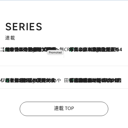
SERIES
連載
【CREA×星野リゾート】唯一無二。癒しと発見が待つ場所へ
【トンボの足水浴】ヒノキの香りに包まれて涼感マックス！約13℃の湧水かけ流しを避暑地「星野温泉 トンボの湯」で体験
4 Hours Ago
CREA'S CHOICE
「立川にも歌舞伎があるんだよ」 片岡仁左衛門・市川中車ら豪華座組みで4年目の立川立飛歌舞伎へ
6 Hours Ago
47都道府県の手みやげ ひんやりスイーツで夏を満喫
【京都府】この夏絶対食べたい 冷やしておいしいおやつ3選 ひと口目から心を掴む新緑のテリーヌ
6 Hours Ago
田中稲の勝手に再ブーム
「湘南乃風に憧れて」観客大盛上がりの“タオル回し”に、ラッパー顔負けの高速歌唱まで…さだまさし（74）のアグレッシブすぎる現在地
11 Hours Ago
連載 TOP