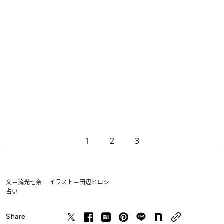
1
2
3
文＝流光七奈 イラスト＝田辺ヒロシ
占い
Share