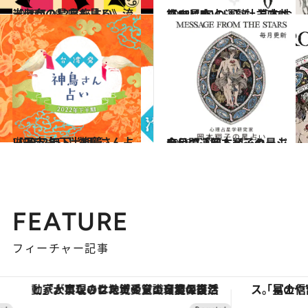
2026.7.29
《ほかの星座も見る》流光七奈の12星座占い
占い
2021.12.1
【12星座占い】牡羊座(おひつじ座)の運勢、基本性格まとめ
占い
2022.7.25
【干支占い】神鳥さん占い2022年下半期篇
占い
2026.7.31
今月の運勢＆メッセージを公開「岡本翔子の星占い」
占い
FEATURE
フィーチャー記事
「大事なのは地域の意識を変えること」。ロレックス賞受賞の自然保護活動家が実現させたナイジェリアの自然環境の復活