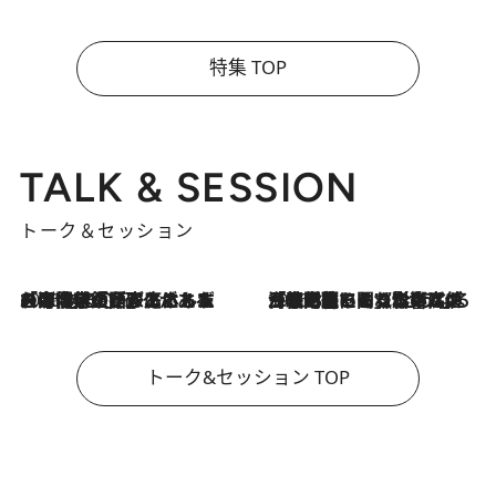
特集 TOP
TALK & SESSION
トーク＆セッション
2026.8.3
「今後値上げがあるとすれば…」「リスクがあるのは今年の冬」エネルギー専門家が語る、ホルムズ海峡封鎖が家庭にもたらす“ある心配”
2026.8.3
「住宅建てられない…」「サーチャージ料の高値が続いている」ホルムズ海峡封鎖による影響はいつまで続く？《エネルギー専門家に聞く“どうなる日本の暮らし”》
トーク&セッション TOP