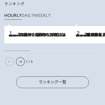
ランキング
HOURLY
DAILY
WEEKLY
2026.8.5
【阿川佐和子さんの年とる力】なぜ70代で始めた趣味は“こんなに楽しい”のか？ ピアノ、俳句…スランプに陥っても続けられる“ある秘訣”とは
2026.8.5
【なぜ吉沢亮は「気配を消せる」のか？】興行収入208億の『国宝』を経て挑むミュージカル『ディア・エヴァン・ハンセン』。トップ俳優が舞台上でさらけ出した“孤独”とは
1 / 5
ランキング一覧