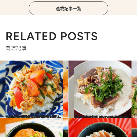
連載記事一覧
RELATED POSTS
関連記事
2022.8.27
【ガツンと元気が出るレシピ】 夏バテ対策！ 豚トマキムチ丼 トマトが入ることで味がまろやかに
グルメ
2022.8.29
【さっぱり味のスタミナ丼レシピ】 カツオのたたきの梅とろろのっけ丼 にんにくの香りとともにめしあがれ
グルメ