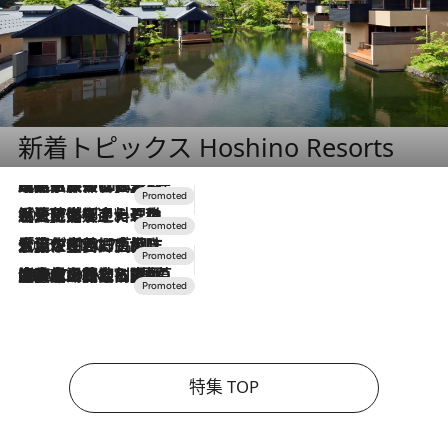
新着トピックス Hoshino Resorts
2026.7.31
【ホテル帰省】という選択肢をOMOが提案。家族とほどよい距離を保つには「昼は実家、夜は気兼ねなくホテルで！」
2026.7.24
【夏限定ディナーコース】旬を迎える稚鮎や花ズッキーニなどをイタリア・トスカーナの郷土料理の手法で満喫！
2026.7.17
「土佐和ハーブかき氷」がOMO7高知に登場！生姜、山椒、大葉など目にも舌にも涼を呼ぶ郷土の味
2026.7.10
NEW OPEN！【界 草津】名湯の地に誕生。趣の異なる2種の温泉と上州ならではの会席・蕎麦割烹など美食を味わう究極の癒やし旅
特集 TOP