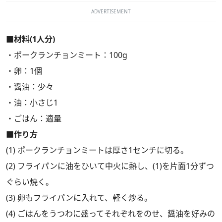
ADVERTISEMENT
■材料(1人分)
・ポークランチョンミート：100g
・卵：1個
・醤油：少々
・油：小さじ1
・ごはん：適量
■作り方
(1) ポークランチョンミートは厚さ1センチに切る。
(2) フライパンに油をひいて中火に熱し、(1)を片面1分ずつ
ぐらい焼く。
(3) 卵もフライパンに入れて、軽く炒る。
(4) ごはんをうつわに盛ってそれぞれをのせ、醤油を好みの