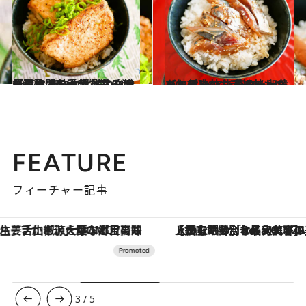
2022.8.28
【お魚のお手軽丼ものレシピ】 モウカザメのバター醤油ソテー丼 鶏と白身魚の中間のような旨みが最高
グルメ
2022.8.26
【お刺身のお手軽丼ものレシピ】 アジのコチュジャン風味丼 海苔や、卵黄を加えるのもアリ！
グルメ
FEATURE
フィーチャー記事
【銀座で出合う最旬美容】美髪ケアや上質な眠り…セルフケアのアップデートから、特別な名入れギフトまで。大人のための「ReFa GINZA」クルーズ
ヴァシュロン・コンスタンタン
3
/
5