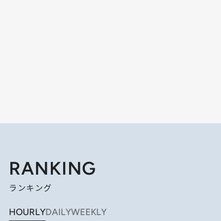
RANKING
ランキング
HOURLY
DAILY
WEEKLY