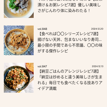
漬け＆お粥レシピ7選】優しい美味し
さがじんわり体に染みわたる！
vol.848
2024.12.20
【食べれば〇〇シリーズレシピ7選】
揚げない天丼、包まないいなり寿司…
最小限の手間であら不思議、〇〇の味
がする傑作レシピ
vol.847
2024.12.13
【納豆ごはんのアレンジレシピ7選】
「納豆は炒めると違う美味しさが生ま
れる」毎日でも食べたくなる技ありア
イデア満載