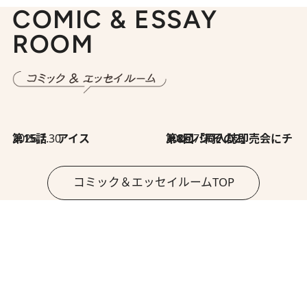
COMIC & ESSAY
ROOM
2026.7.30
第15話 アイス
2026.7.30
第8回「同人誌即売会にチャレンジ その2」
コミック＆エッセイルームTOP