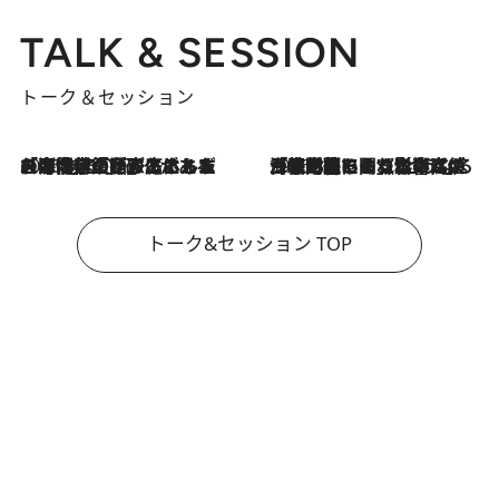
TALK & SESSION
トーク＆セッション
2026.8.3
「今後値上げがあるとすれば…」「リスクがあるのは今年の冬」エネルギー専門家が語る、ホルムズ海峡封鎖が家庭にもたらす“ある心配”
2026.8.3
「住宅建てられない…」「サーチャージ料の高値が続いている」ホルムズ海峡封鎖による影響はいつまで続く？《エネルギー専門家に聞く“どうなる日本の暮らし”》
トーク&セッション TOP