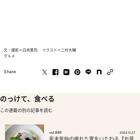
文・撮影＝白央篤司 イラスト＝二村大輔
グルメ
Share
のっけて、食べる
この連載の別の記事を読む
vol.849
2024.12.27
年末年始の疲れた胃をいたわる【お茶