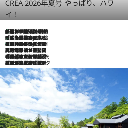
CREA 2026年夏号 やっぱり、ハワ
イ！
「荷物が増えるほど旅ストレスは増す」美容ジャーナリストがたどり着いた最終結論。“化粧品を劇的に減らす”感動の凝縮美容とは
5 Hours Ago
「旅先には金髪ウィッグを持参」日本と同じメイクでは損してる!? 美容ジャーナリストが提案する“掟破りの旅美容”とは
5 Hours Ago
【厳選旅コスメ】「身軽さ＆UV対策重視！」ヘアアーティストshucoが選んだ夏旅ベストコスメを発表【Mサイズジップ】
5 Hours Ago
2026.8.5
【厳選旅コスメ】国内をあちこち移動する河井菜摘が選んだ夏旅ベストコスメ発表！「リラックスアイテムはマスト」【Mサイズジップ】
2026.8.4
【厳選旅コスメ】「紫外線＆乾燥対策しながらメイク感も！」ヘア＆メイクGeorgeが選んだ夏旅ベストコスメを発表！【Mサイズジップ】
2026.8.3
【厳選旅コスメ】「保湿もタイパ重視！」“サウナ好き”タレント清水みさとが愛用する夏旅ベストコスメを発表！【Mサイズジップ】