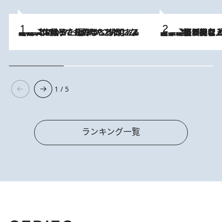
2026.8.5
【阿川佐和子さんの年とる力】なぜ70代で始めた趣味は“こんなに楽しい”のか？ ピアノ、俳句…スランプに陥っても続けられる“ある秘訣”とは
2026.8.5
【なぜ吉沢亮は「気配を消せる」のか？】興行収入208億の『国宝』を経て挑むミュージカル『ディア・エヴァン・ハンセン』。トップ俳優が舞台上でさらけ出した“孤独”とは
1 / 5
ランキング一覧