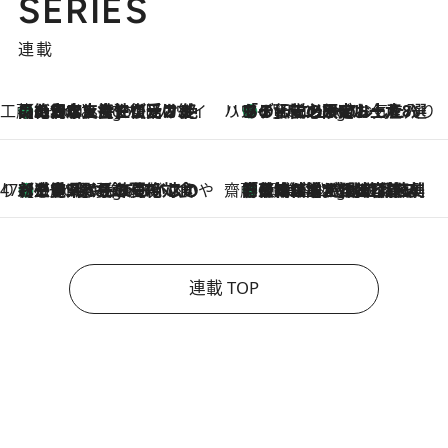
SERIES
連載
工藤まやのおもてなしハワイ
【ハワイ土産】ローカルの絶大な支持で復活！ 絶品の幻クッキー《元ファンの日本人女性が受け継いだ名店》
5 Hours Ago
ハワイ賢者 リサのお気に入りリスト
あの伝説の限定トートも！ リニューアルした「ディーン＆デルーカ ハワイ」で必須のお土産8選
5 Hours Ago
47都道府県の手みやげ ひんやりスイーツで夏を満喫
【三重県】この夏絶対食べたい 冷やしておいしいおやつ3選 お餅×アイスの新感覚スイーツ
5 Hours Ago
齋藤 薫 美容脳ルネサンス
「荷物が増えるほど旅ストレスは増す」美容ジャーナリストがたどり着いた最終結論。“化粧品を劇的に減らす”感動の凝縮美容とは
5 Hours Ago
連載 TOP