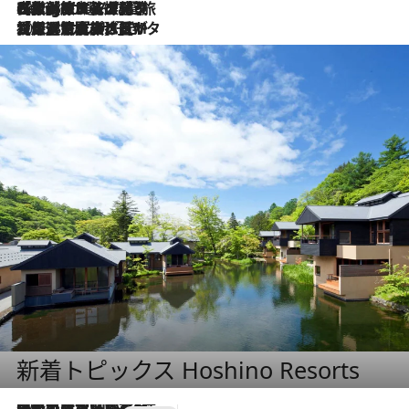
2026.8.4
【厳選旅コスメ】「紫外線＆乾燥対策しながらメイク感も！」ヘア＆メイクGeorgeが選んだ夏旅ベストコスメを発表！【Mサイズジップ】
2026.8.3
【厳選旅コスメ】「保湿もタイパ重視！」“サウナ好き”タレント清水みさとが愛用する夏旅ベストコスメを発表！【Mサイズジップ】
新着トピックス Hoshino Resorts
2026.7.31
【ホテル帰省】という選択肢をOMOが提案。家族とほどよい距離を保つには「昼は実家、夜は気兼ねなくホテルで！」