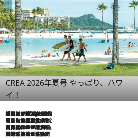
CREA 2026年夏号 やっぱり、ハワ
イ！
「荷物が増えるほど旅ストレスは増す」美容ジャーナリストがたどり着いた最終結論。“化粧品を劇的に減らす”感動の凝縮美容とは
5 Hours Ago
「旅先には金髪ウィッグを持参」日本と同じメイクでは損してる!? 美容ジャーナリストが提案する“掟破りの旅美容”とは
5 Hours Ago
【厳選旅コスメ】「身軽さ＆UV対策重視！」ヘアアーティストshucoが選んだ夏旅ベストコスメを発表【Mサイズジップ】
5 Hours Ago
2026.8.5
【厳選旅コスメ】国内をあちこち移動する河井菜摘が選んだ夏旅ベストコスメ発表！「リラックスアイテムはマスト」【Mサイズジップ】