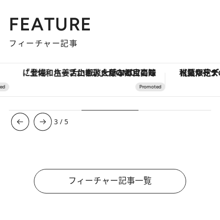
FEATURE
フィーチャー記事
「土佐和ハーブかき氷」がOMO7高知に登場！生姜、山椒、大葉など目にも舌にも涼を呼ぶ郷土の味
【夏限定ディナーコース】旬を迎
3
/
5
フィーチャー記事一覧