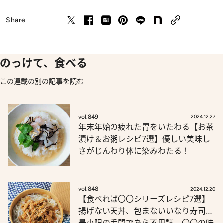
Share
のっけて、食べる
この連載の別の記事を読む
vol.849
2024.12.27
年末年始の疲れた胃をいたわる【お茶
漬け＆お粥レシピ7選】優しい美味し
さがじんわり体に染みわたる！
vol.848
2024.12.20
【食べれば〇〇シリーズレシピ7選】
揚げない天丼、包まないいなり寿司…
最小限の手間であら不思議、〇〇の味