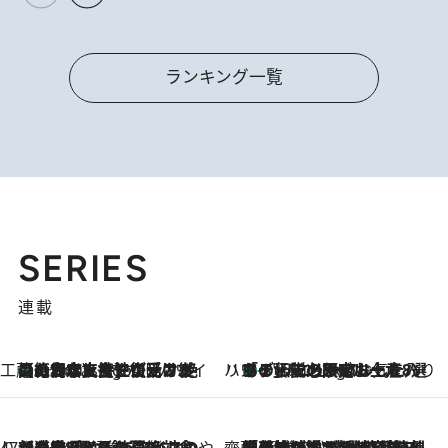
ランキング一覧
SERIES
連載
工藤まやのおもてなしハワイ
【ハワイ土産】ローカルの絶大な支持で復活！ 絶品の幻クッキー《元ファンの日本人女性が受け継いだ名店》
5 Hours Ago
ハワイ賢者 リサのお気に入りリスト
あの伝説の限定トートも！ リニューアルした「ディーン＆デルーカ ハワイ」で必須のお土産8選
5 Hours Ago
47都道府県の手みやげ ひんやりスイーツで夏を満喫
【三重県】この夏絶対食べたい 冷やしておいしいおやつ3選 お餅×アイスの新感覚スイーツ
5 Hours Ago
齋藤 薫 美容脳ルネサンス
「荷物が増えるほど旅ストレスは増す」美容ジャーナリストがたどり着いた最終結論。“化粧品を劇的に減らす”感動の凝縮美容とは
5 Hours Ago