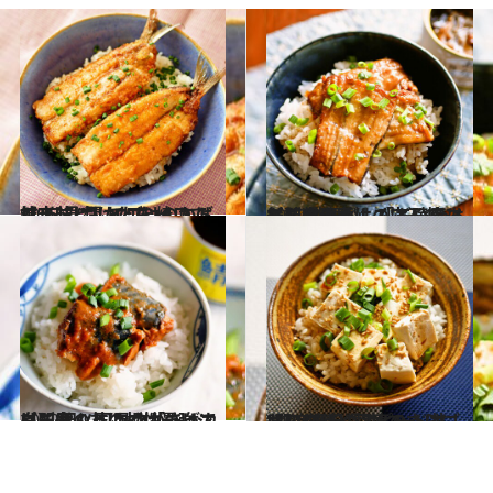
2022.7.27
【レシピ】イワシのかば焼き丼 “開かれたイワシ”を見つけたら 焼いて甘辛味にしてごはんにドン！
グルメ
2022.8.2
【即席のっけごはんレシピ】 料理がしんどい日は缶詰の出番！ 「三陸産あなご醤油煮」の穴子丼
グルメ
2022.8.4
【即席のっけごはんレシピ】 紀ノ国屋の「さばカレー煮」丼 コクがあって白ごはんとの相性最強
グルメ
2022.7.23
【レシピ】豆腐のっけごはん 禁断のスピード丼！ “即席だし醤油”でさらにおいしい
グルメ