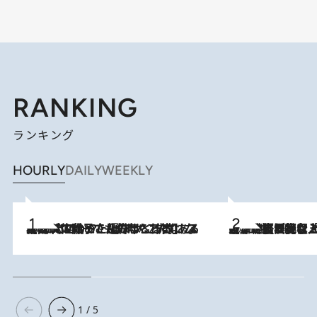
RANKING
ランキング
HOURLY
DAILY
WEEKLY
2026.8.5
【阿川佐和子さんの年とる力】なぜ70代で始めた趣味は“こんなに楽しい”のか？ ピアノ、俳句…スランプに陥っても続けられる“ある秘訣”とは
2026.8.5
【なぜ吉沢亮は「気配を消せる」のか？】興行収入208億の『国宝』を経て挑むミュージカル『ディア・エヴァン・ハンセン』。トップ俳優が舞台上でさらけ出した“孤独”とは
1 / 5