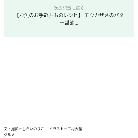
次の記事に続く
【お魚のお手軽丼ものレシピ】 モウカザメのバタ
ー醤油...
文・撮影＝しらいのりこ イラスト＝二村大輔
グルメ