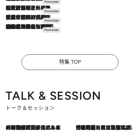
2026.7.24
【夏限定ディナーコース】旬を迎える稚鮎や花ズッキーニなどをイタリア・トスカーナの郷土料理の手法で満喫！
2026.7.17
「土佐和ハーブかき氷」がOMO7高知に登場！生姜、山椒、大葉など目にも舌にも涼を呼ぶ郷土の味
2026.7.10
NEW OPEN！【界 草津】名湯の地に誕生。趣の異なる2種の温泉と上州ならではの会席・蕎麦割烹など美食を味わう究極の癒やし旅
特集 TOP
TALK & SESSION
トーク＆セッション
2026.8.3
「今後値上げがあるとすれば…」「リスクがあるのは今年の冬」エネルギー専門家が語る、ホルムズ海峡封鎖が家庭にもたらす“ある心配”
2026.8.3
「住宅建てられない…」「サーチャージ料の高値が続いている」ホルムズ海峡封鎖による影響はいつまで続く？《エネルギー専門家に聞く“どうなる日本の暮らし”》