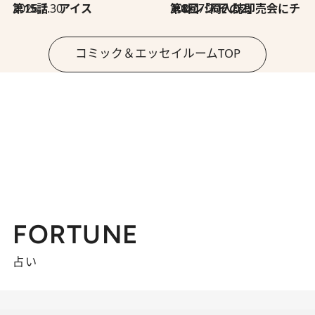
2026.7.30
第15話 アイス
2026.7.30
第8回「同人誌即売会にチャレンジ その2」
コミック＆エッセイルームTOP
FORTUNE
占い