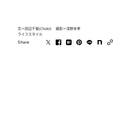
文＝田辺千菊(Choki!) 撮影＝深野未季
ライフスタイル
Share