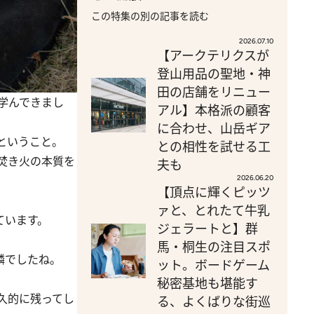
この特集の別の記事を読む
2026.07.10
【アークテリクスが
登山用品の聖地・神
田の店舗をリニュー
学んできまし
アル】本格派の顧客
に合わせ、山岳ギア
ということ。
との相性を試せる工
焚き火の本質を
夫も
2026.06.20
【頂点に輝くピッツ
ァと、とれたて牛乳
ています。
ジェラートと】群
。
馬・桐生の注目スポ
鱗でしたね。
ット。ボードゲーム
秘密基地も堪能す
久的に残ってし
る、よくばりな街巡