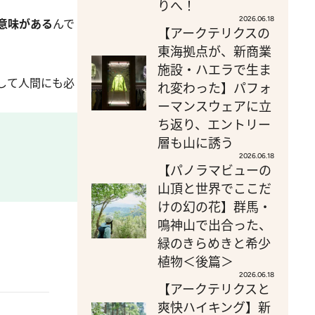
りへ！
2026.06.18
意味がある
んで
【アークテリクスの
東海拠点が、新商業
施設・ハエラで生ま
して人間にも必
れ変わった】パフォ
ーマンスウェアに立
ち返り、エントリー
層も山に誘う
2026.06.18
【パノラマビューの
山頂と世界でここだ
けの幻の花】群馬・
鳴神山で出合った、
緑のきらめきと希少
植物＜後篇＞
2026.06.18
【アークテリクスと
爽快ハイキング】新