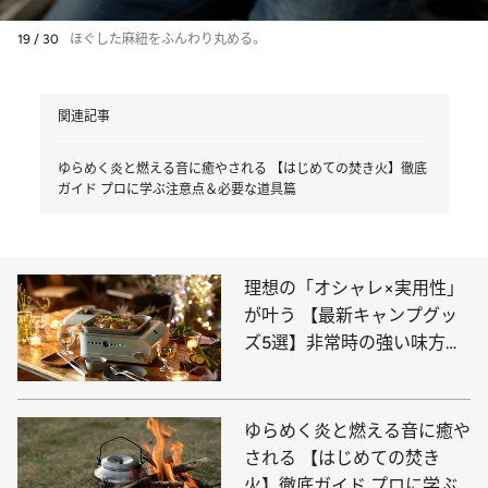
19 / 30
ほぐした麻紐をふんわり丸める。
関連記事
ゆらめく炎と燃える音に癒やされる 【はじめての焚き火】徹底
ガイド プロに学ぶ注意点＆必要な道具篇
理想の「オシャレ×実用性」
が叶う 【最新キャンプグッ
ズ5選】非常時の強い味方に
なるアイテムも
ゆらめく炎と燃える音に癒や
される 【はじめての焚き
火】徹底ガイド プロに学ぶ