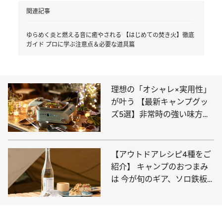
関連記事
ゆらめく炎と燃える音に癒やされる 【はじめての焚き火】徹底
ガイド プロに学ぶ注意点＆必要な道具篇
理想の「オシャレ×実用性」
が叶う 【最新キャンプグッ
ズ5選】非常時の強い味方に
なるアイテムも
【アウトドアレシピ4種をご
紹介】 キャンプのおつまみ
は 今が旬のギア、ソロ鉄板
で作ろう！