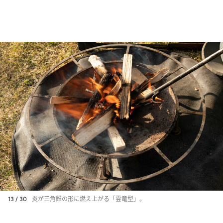
13 / 30
炎が三角錐の形に燃え上がる「雲竜型」。