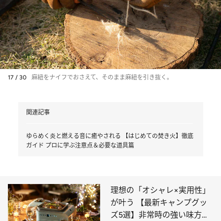
17 / 30
麻紐をナイフでおさえて、そのまま麻紐を引き抜く。
関連記事
ゆらめく炎と燃える音に癒やされる 【はじめての焚き火】徹底
ガイド プロに学ぶ注意点＆必要な道具篇
理想の「オシャレ×実用性」
が叶う 【最新キャンプグッ
ズ5選】非常時の強い味方に