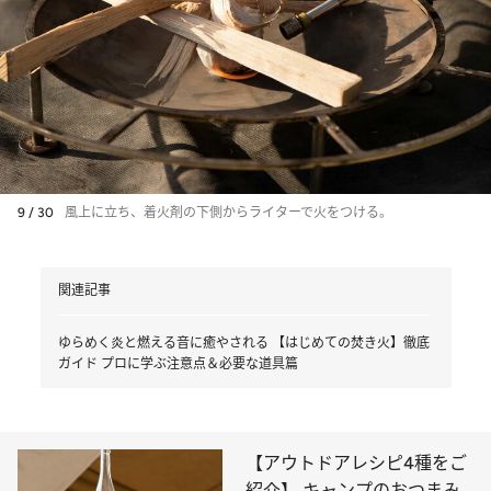
9 / 30
風上に立ち、着火剤の下側からライターで火をつける。
関連記事
ゆらめく炎と燃える音に癒やされる 【はじめての焚き火】徹底
ガイド プロに学ぶ注意点＆必要な道具篇
【アウトドアレシピ4種をご
紹介】 キャンプのおつまみ