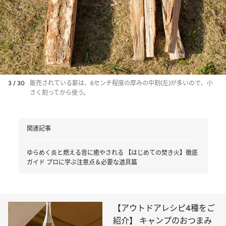
3 / 30
販売されている薪は、6センチ程度の厚みの中割(左)が多いので、小
さく割ってから使う。
関連記事
ゆらめく炎と燃える音に癒やされる 【はじめての焚き火】徹底
ガイド プロに学ぶ注意点＆必要な道具篇
【アウトドアレシピ4種をご
紹介】 キャンプのおつまみ