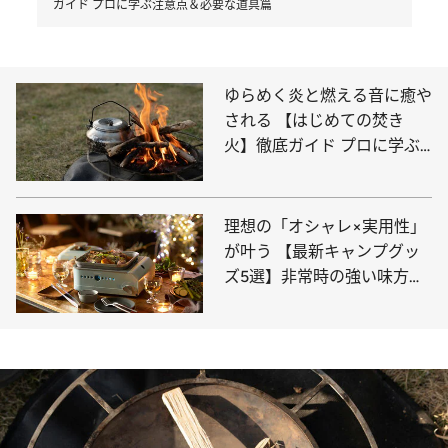
ガイド プロに学ぶ注意点＆必要な道具篇
ゆらめく炎と燃える音に癒や
される 【はじめての焚き
火】徹底ガイド プロに学ぶ
注意点＆必要な道具篇
理想の「オシャレ×実用性」
が叶う 【最新キャンプグッ
ズ5選】非常時の強い味方に
なるアイテムも