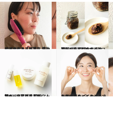
2022.4.24
アゴのたるみ解消に 電動のフェイスブラシを 使ってみました【前篇】
ビューティ＆ヘルス
2022.4.3
話題のハイカカオチョコレートを 習慣化するコツ、ご提案します【前篇】
ビューティ＆ヘルス
2022.3.13
額のシワを改善すべく 人気ヘッドスパで 頭皮マッサージを習いました
ビューティ＆ヘルス
2021.4.4
たるんだフェイスラインを引き締め 「くれあうきうき体操」にトライ！
ライフスタイル