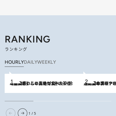
RANKING
ランキング
HOURLY
DAILY
WEEKLY
2026.8.5
【静岡県】この夏絶対食べたい 冷やしておいしいおやつ3選 お茶香る生食感のふるふるゼリー
2026.8.5
【西日本エリアを総まとめ】 47都道府県の手みやげ ひんやりスイーツで夏を満喫
1 / 5