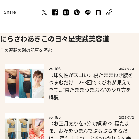
Share
にらさわあきこの日々是実践美容道
この連載の別の記事を読む
vol.186
2025.01.12
〈即効性がスゴい〉寝たままわき腹を
つまむだけ！2~3回でくびれが見えて
きて…“寝たままつまぷる”のやり方を
解説
vol.185
2025.01.12
〈お正月太りを5分で解消!?〉寝たま
ま、お腹をつまんでぷるぷるするだ
け…“寝たままつまぷる”のやり方を完