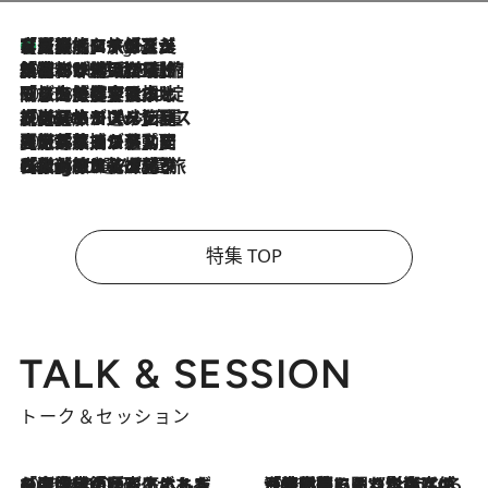
【厳選旅コスメ】「多機能アイテムがメイン！」旅好き美容エディターが選んだ夏旅ベストコスメを発表【Mサイズジップ】
3 Hours Ago
2026.8.6
「荷物が増えるほど旅ストレスは増す」美容ジャーナリストがたどり着いた最終結論。“化粧品を劇的に減らす”感動の凝縮美容とは
2026.8.6
「旅先には金髪ウィッグを持参」日本と同じメイクでは損してる!? 美容ジャーナリストが提案する“掟破りの旅美容”とは
2026.8.6
【厳選旅コスメ】「身軽さ＆UV対策重視！」ヘアアーティストshucoが選んだ夏旅ベストコスメを発表【Mサイズジップ】
2026.8.5
【厳選旅コスメ】国内をあちこち移動する河井菜摘が選んだ夏旅ベストコスメ発表！「リラックスアイテムはマスト」【Mサイズジップ】
2026.8.4
【厳選旅コスメ】「紫外線＆乾燥対策しながらメイク感も！」ヘア＆メイクGeorgeが選んだ夏旅ベストコスメを発表！【Mサイズジップ】
特集 TOP
TALK & SESSION
トーク＆セッション
2026.8.3
「今後値上げがあるとすれば…」「リスクがあるのは今年の冬」エネルギー専門家が語る、ホルムズ海峡封鎖が家庭にもたらす“ある心配”
2026.8.3
「住宅建てられない…」「サーチャージ料の高値が続いている」ホルムズ海峡封鎖による影響はいつまで続く？《エネルギー専門家に聞く“どうなる日本の暮らし”》