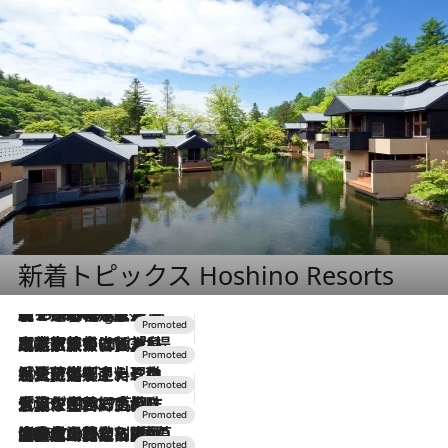
新着トピックス Hoshino Resorts
【トンボの足水浴】ヒノキの香りに包まれて涼感マックス！約13℃の湧水かけ流しを避暑地「星野温泉 トンボの湯」で体験
1 Hour Ago
2026.7.31
【ホテル帰省】という選択肢をOMOが提案。家族とほどよい距離を保つには「昼は実家、夜は気兼ねなくホテルで！」
2026.7.24
【夏限定ディナーコース】旬を迎える稚鮎や花ズッキーニなどをイタリア・トスカーナの郷土料理の手法で満喫！
2026.7.17
「土佐和ハーブかき氷」がOMO7高知に登場！生姜、山椒、大葉など目にも舌にも涼を呼ぶ郷土の味
2026.7.10
NEW OPEN！【界 草津】名湯の地に誕生。趣の異なる2種の温泉と上州ならではの会席・蕎麦割烹など美食を味わう究極の癒やし旅