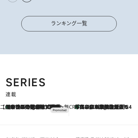
ランキング一覧
SERIES
連載
【CREA×星野リゾート】唯一無二。癒しと発見が待つ場所へ
【トンボの足水浴】ヒノキの香りに包まれて涼感マックス！約13℃の湧水かけ流しを避暑地「星野温泉 トンボの湯」で体験
1 Hour Ago
CREA'S CHOICE
「立川にも歌舞伎があるんだよ」 片岡仁左衛門・市川中車ら豪華座組みで4年目の立川立飛歌舞伎へ
3 Hours Ago