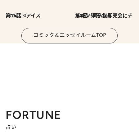
2026.7.30
第15話 アイス
2026.7.30
第8回「同人誌即売会にチャレンジ その2」
コミック＆エッセイルームTOP
FORTUNE
占い