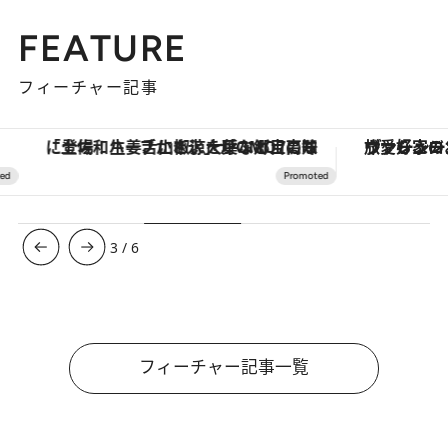
FEATURE
フィーチャー記事
「土佐和ハーブかき氷」がOMO7高知に登場！生姜、山椒、大葉など目にも舌にも涼を呼ぶ郷土の味
ヴァシュロン・コンスタンタン
3
/
6
フィーチャー記事一覧