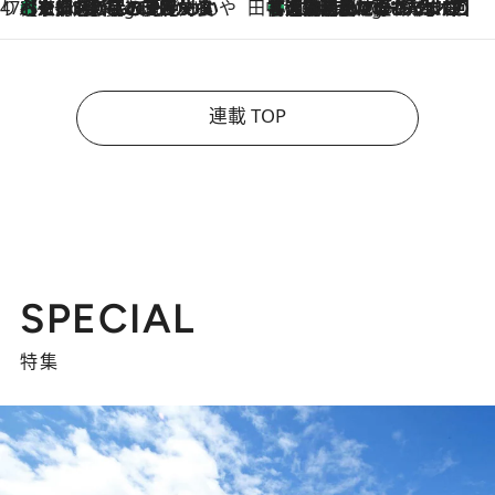
47都道府県の手みやげ ひんやりスイーツで夏を満喫
【京都府】この夏絶対食べたい 冷やしておいしいおやつ3選 ひと口目から心を掴む新緑のテリーヌ
3 Hours Ago
田中稲の勝手に再ブーム
「湘南乃風に憧れて」観客大盛上がりの“タオル回し”に、ラッパー顔負けの高速歌唱まで…さだまさし（74）のアグレッシブすぎる現在地
8 Hours Ago
連載 TOP
SPECIAL
特集