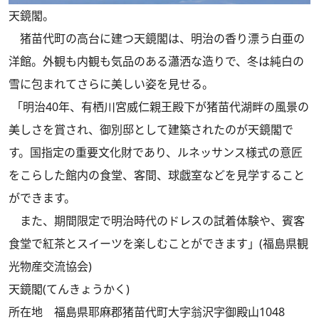
天鏡閣。
猪苗代町の高台に建つ天鏡閣は、明治の香り漂う白亜の
洋館。外観も内観も気品のある瀟洒な造りで、冬は純白の
雪に包まれてさらに美しい姿を見せる。
「明治40年、有栖川宮威仁親王殿下が猪苗代湖畔の風景の
美しさを賞され、御別邸として建築されたのが天鏡閣で
す。国指定の重要文化財であり、ルネッサンス様式の意匠
をこらした館内の食堂、客間、球戯室などを見学すること
ができます。
また、期間限定で明治時代のドレスの試着体験や、賓客
食堂で紅茶とスイーツを楽しむことができます」(福島県観
光物産交流協会)
天鏡閣(てんきょうかく)
所在地 福島県耶麻郡猪苗代町大字翁沢字御殿山1048