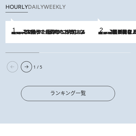
HOURLY
DAILY
WEEKLY
2026.8.5
【阿川佐和子さんの年とる力】なぜ70代で始めた趣味は“こんなに楽しい”のか？ ピアノ、俳句…スランプに陥っても続けられる“ある秘訣”とは
2026.8.5
【なぜ吉沢亮は「気配を消せる」のか？】興行収入208億の『国宝』を経て挑むミュージカル『ディア・エヴァン・ハンセン』。トップ俳優が舞台上でさらけ出した“孤独”とは
1 / 5
ランキング一覧