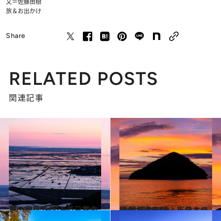
文＝佐藤由樹
旅＆お出かけ
Share
RELATED POSTS
関連記事
2021.4.30
いつか行きたい！ 日本の春の絶景 ～北海道・東北篇～
旅＆お出かけ
2021.8.9
いつか行きたい！ 日本の絶景 ～北海道・東北エリア 夏篇2021～
旅＆お出かけ