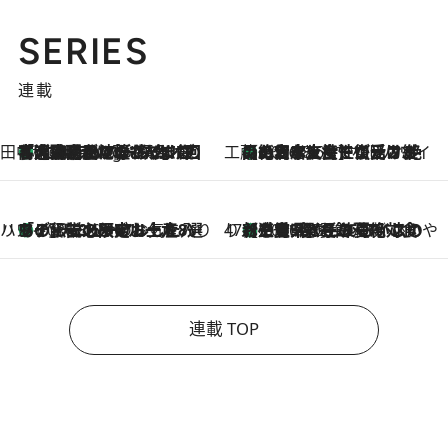
SERIES
連載
田中稲の勝手に再ブーム
「湘南乃風に憧れて」観客大盛上がりの“タオル回し”に、ラッパー顔負けの高速歌唱まで…さだまさし（74）のアグレッシブすぎる現在地
4 Hours Ago
工藤まやのおもてなしハワイ
【ハワイ土産】ローカルの絶大な支持で復活！ 絶品の幻クッキー《元ファンの日本人女性が受け継いだ名店》
2026.8.6
ハワイ賢者 リサのお気に入りリスト
あの伝説の限定トートも！ リニューアルした「ディーン＆デルーカ ハワイ」で必須のお土産8選
2026.8.6
47都道府県の手みやげ ひんやりスイーツで夏を満喫
【三重県】この夏絶対食べたい 冷やしておいしいおやつ3選 お餅×アイスの新感覚スイーツ
2026.8.6
連載 TOP