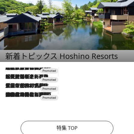
新着トピックス Hoshino Resorts
2026.7.31
【ホテル帰省】という選択肢をOMOが提案。家族とほどよい距離を保つには「昼は実家、夜は気兼ねなくホテルで！」
2026.7.24
【夏限定ディナーコース】旬を迎える稚鮎や花ズッキーニなどをイタリア・トスカーナの郷土料理の手法で満喫！
2026.7.17
「土佐和ハーブかき氷」がOMO7高知に登場！生姜、山椒、大葉など目にも舌にも涼を呼ぶ郷土の味
2026.7.10
NEW OPEN！【界 草津】名湯の地に誕生。趣の異なる2種の温泉と上州ならではの会席・蕎麦割烹など美食を味わう究極の癒やし旅
特集 TOP