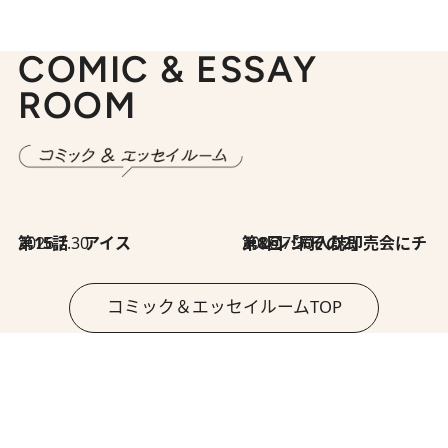
COMIC & ESSAY
ROOM
2026.7.30
第15話 アイス
2026.7.30
第8回「同人誌即売会にチャレンジ その2」
コミック＆エッセイルームTOP