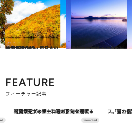
2021.11.5
いつか行きたい！ 日本の絶景 ～北海道・東北エリア 秋篇2021～
旅＆お出かけ
2021.11.10
お気に入りホテル～北海道篇～ とびきり温泉＆美味三昧の旅へ
旅＆お出かけ
FEATURE
フィーチャー記事
【夏限定ディナーコース】旬を迎える稚鮎や花ズッキーニなどをイタリア・トスカーナの郷土料理の手法で満喫！