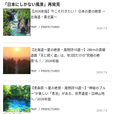
「日本にしかない風景」再発見
【2026年版】今こそ行きたい！ 日本の夏の絶景 ～
北海道・東北篇～
TRIP
PREFECTURES
2026.7.8
【北海道～夏の絶景・風物詩10選～】28kmの直線
道路「天に続く道」は、年2回だけの“究極の絶
景”も！／2026年版
TRIP
PREFECTURES
2026.7.8
【青森県 ～夏の絶景・風物詩10選～】“神秘のブル
ー”が美しい「青池」がある、世界遺産・白神山地
へ／2026年版
TRIP
PREFECTURES
2026.7.8