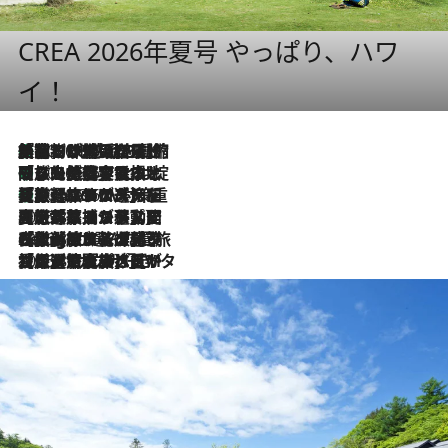
CREA 2026年夏号 やっぱり、ハワ
イ！
「荷物が増えるほど旅ストレスは増す」美容ジャーナリストがたどり着いた最終結論。“化粧品を劇的に減らす”感動の凝縮美容とは
2026.8.6
「旅先には金髪ウィッグを持参」日本と同じメイクでは損してる!? 美容ジャーナリストが提案する“掟破りの旅美容”とは
2026.8.6
【厳選旅コスメ】「身軽さ＆UV対策重視！」ヘアアーティストshucoが選んだ夏旅ベストコスメを発表【Mサイズジップ】
2026.8.6
2026.8.5
【厳選旅コスメ】国内をあちこち移動する河井菜摘が選んだ夏旅ベストコスメ発表！「リラックスアイテムはマスト」【Mサイズジップ】
2026.8.4
【厳選旅コスメ】「紫外線＆乾燥対策しながらメイク感も！」ヘア＆メイクGeorgeが選んだ夏旅ベストコスメを発表！【Mサイズジップ】
2026.8.3
【厳選旅コスメ】「保湿もタイパ重視！」“サウナ好き”タレント清水みさとが愛用する夏旅ベストコスメを発表！【Mサイズジップ】