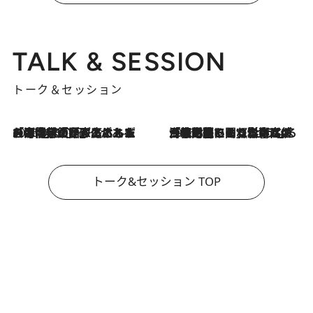
TALK & SESSION
トーク＆セッション
2026.8.3
「今後値上げがあるとすれば…」「リスクがあるのは今年の冬」エネルギー専門家が語る、ホルムズ海峡封鎖が家庭にもたらす“ある心配”
2026.8.3
「住宅建てられない…」「サーチャージ料の高値が続いている」ホルムズ海峡封鎖による影響はいつまで続く？《エネルギー専門家に聞く“どうなる日本の暮らし”》
トーク&セッション TOP