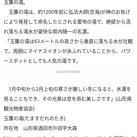
玉簾の滝。
玉簾の滝は、約1200年前に弘法大師(空海)が神のお告げ
により発見して命名したとされる霊地の滝で、絶壁から流
れ落ちる滝水が豪快な県内随一の名瀑。
「玉簾の滝は63メートルの高さから垂直に落ちる水が壮観
で、周囲にマイナスイオンがあふれていることから、パワ
ースポットとしても人気の滝です。
ADVERTISEMENT
1月中旬から2月上旬の寒さが厳しい冬になると、氷瀑を
見ることもでき、その光景は息を呑む美しさです」(山形県
観光物産協会)
玉簾の滝(たますだれのたき)
所在地 山形県酒田市升田字大森