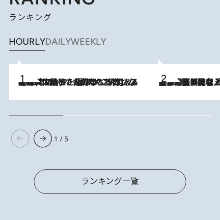
ランキング
HOURLY
DAILY
WEEKLY
2026.8.5
【阿川佐和子さんの年とる力】なぜ70代で始めた趣味は“こんなに楽しい”のか？ ピアノ、俳句…スランプに陥っても続けられる“ある秘訣”とは
2026.8.5
【なぜ吉沢亮は「気配を消せる」のか？】興行収入208億の『国宝』を経て挑むミュージカル『ディア・エヴァン・ハンセン』。トップ俳優が舞台上でさらけ出した“孤独”とは
1 / 5
ランキング一覧