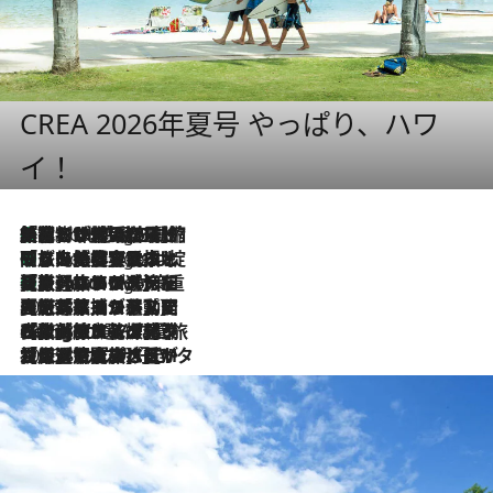
CREA 2026年夏号 やっぱり、ハワ
イ！
「荷物が増えるほど旅ストレスは増す」美容ジャーナリストがたどり着いた最終結論。“化粧品を劇的に減らす”感動の凝縮美容とは
6 Hours Ago
「旅先には金髪ウィッグを持参」日本と同じメイクでは損してる!? 美容ジャーナリストが提案する“掟破りの旅美容”とは
6 Hours Ago
【厳選旅コスメ】「身軽さ＆UV対策重視！」ヘアアーティストshucoが選んだ夏旅ベストコスメを発表【Mサイズジップ】
6 Hours Ago
2026.8.5
【厳選旅コスメ】国内をあちこち移動する河井菜摘が選んだ夏旅ベストコスメ発表！「リラックスアイテムはマスト」【Mサイズジップ】
2026.8.4
【厳選旅コスメ】「紫外線＆乾燥対策しながらメイク感も！」ヘア＆メイクGeorgeが選んだ夏旅ベストコスメを発表！【Mサイズジップ】
2026.8.3
【厳選旅コスメ】「保湿もタイパ重視！」“サウナ好き”タレント清水みさとが愛用する夏旅ベストコスメを発表！【Mサイズジップ】