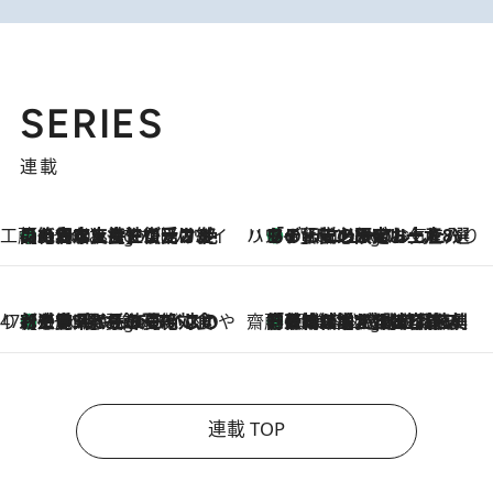
SERIES
連載
工藤まやのおもてなしハワイ
【ハワイ土産】ローカルの絶大な支持で復活！ 絶品の幻クッキー《元ファンの日本人女性が受け継いだ名店》
6 Hours Ago
ハワイ賢者 リサのお気に入りリスト
あの伝説の限定トートも！ リニューアルした「ディーン＆デルーカ ハワイ」で必須のお土産8選
6 Hours Ago
47都道府県の手みやげ ひんやりスイーツで夏を満喫
【三重県】この夏絶対食べたい 冷やしておいしいおやつ3選 お餅×アイスの新感覚スイーツ
6 Hours Ago
齋藤 薫 美容脳ルネサンス
「荷物が増えるほど旅ストレスは増す」美容ジャーナリストがたどり着いた最終結論。“化粧品を劇的に減らす”感動の凝縮美容とは
6 Hours Ago
連載 TOP