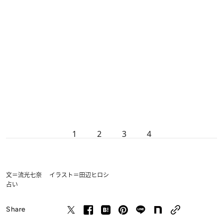
1
2
3
4
文＝流光七奈 イラスト＝田辺ヒロシ
占い
Share