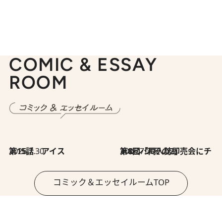
COMIC & ESSAY
ROOM
2026.7.30
第15話 アイス
2026.7.30
第8回「同人誌即売会にチャレンジ その2」
コミック＆エッセイルームTOP