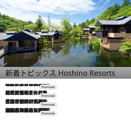
新着トピックス Hoshino Resorts
2026.7.31
【ホテル帰省】という選択肢をOMOが提案。家族とほどよい距離を保つには「昼は実家、夜は気兼ねなくホテルで！」
2026.7.24
【夏限定ディナーコース】旬を迎える稚鮎や花ズッキーニなどをイタリア・トスカーナの郷土料理の手法で満喫！
2026.7.17
「土佐和ハーブかき氷」がOMO7高知に登場！生姜、山椒、大葉など目にも舌にも涼を呼ぶ郷土の味
2026.7.10
NEW OPEN！【界 草津】名湯の地に誕生。趣の異なる2種の温泉と上州ならではの会席・蕎麦割烹など美食を味わう究極の癒やし旅