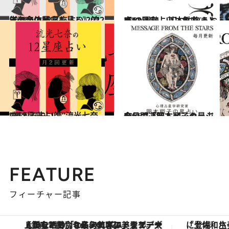
2021.12.15
《ほかの星座も見る》流光七奈の12星座占い 2022年の全体運
占い
2021.12.1
【12星座占い】魚座(うお座)の運勢、基本性格まとめ
占い
2026.7.29
“視える占い師”流光七奈の12星座占い
占い
2026.7.31
今月の運勢＆メッセージを公開「岡本翔子の星占い」
占い
FEATURE
フィーチャー記事
【銀座で出合う最旬美容】美髪ケアや上質な眠り…セルフケアのアップデートから、特別な名入れギフトまで。大人のための「ReFa GINZA」クルーズ