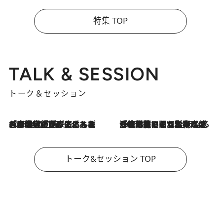
特集 TOP
TALK & SESSION
トーク＆セッション
2026.8.3
「今後値上げがあるとすれば…」「リスクがあるのは今年の冬」エネルギー専門家が語る、ホルムズ海峡封鎖が家庭にもたらす“ある心配”
2026.8.3
「住宅建てられない…」「サーチャージ料の高値が続いている」ホルムズ海峡封鎖による影響はいつまで続く？《エネルギー専門家に聞く“どうなる日本の暮らし”》
トーク&セッション TOP