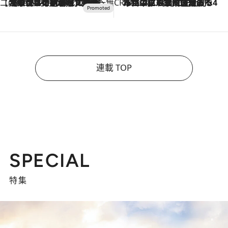
【CREA×星野リゾート】唯一無二。癒しと発見が待つ場所へ
2026.8.7
【トンボの足水浴】ヒノキの香りに包まれて涼感マックス！約13℃の湧水かけ流しを避暑地「星野温泉 トンボの湯」で体験
CREA'S CHOICE
2026.8.7
「立川にも歌舞伎があるんだよ」 片岡仁左衛門・市川中車ら豪華座組みで4年目の立川立飛歌舞伎へ
連載 TOP
SPECIAL
特集