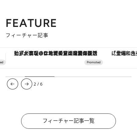
FEATURE
フィーチャー記事
「土佐和ハーブかき氷」がOMO7高知に登場！生姜、山椒、大葉など目にも舌にも涼を呼ぶ郷土の味
ヴァシュロン・コンスタンタン
3
/
6
フィーチャー記事一覧