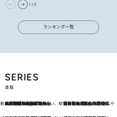
1 / 5
ランキング一覧
SERIES
連載
そおだよおこの関西おいしい、おやつ紀行
［大阪府箕面市］一皿一皿目の前で仕上げられる、料理を巧みに組み込んだアシェットデセールコース「ミチル アシェット デセール（Michiru assiette dessert）」
3 Hours Ago
47都道府県の手みやげ ひんやりスイーツで夏を満喫
【和歌山県】この夏絶対食べたい 冷やしておいしいおやつ3選 みかんがごろっと丸ごと入ったジュレ
3 Hours Ago