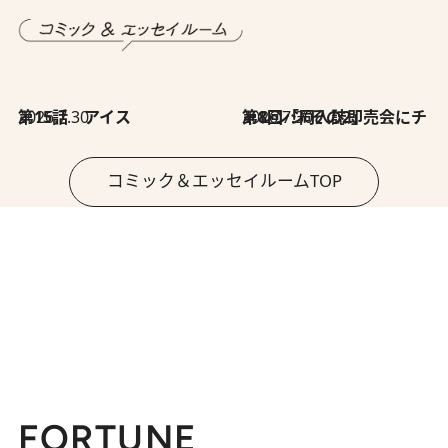
2026.7.30
第15話 アイス
2026.7.30
第8回「同人誌即売会にチャレンジ その2」
コミック＆エッセイルームTOP
FORTUNE