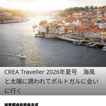
CREA Traveller 2026年夏号 海風
と太陽に誘われてポルトガルに会い
に行く
2026.8.8
リスボンの絶品スイーツ「パステル・デ・ナタ」とは？ポルトガル伝統の奥深い世界へ