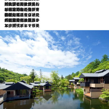
2026.7.27
「私の祖国はポルトガル語です」国民的詩人フェルナンド・ペソアと、彼が愛した文学の街を歩く
2026.7.26
ポルトガル近海が育む極上の海の幸。キリリと冷えた白ワインと愉しむ、シーフード専門店の贅沢
2026.7.22
伝統の味をモダンに昇華。高感度な地元客が集う、リスボンの最旬ガストロノミー
2026.7.21
大航海時代の栄華から、震災、独裁、そして革命へ。ポルトガル・首都リスボンの石畳に刻まれた「歴史の光と影」
2026.7.13
エッセイ・ヤマザキマリ「慎ましくも美しき国 ポルトガル」