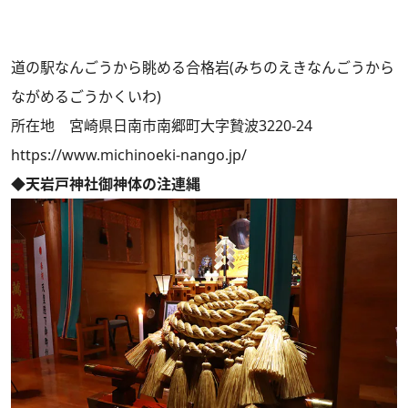
道の駅なんごうから眺める合格岩(みちのえきなんごうから
ながめるごうかくいわ)
所在地 宮崎県日南市南郷町大字贄波3220-24
https://www.michinoeki-nango.jp/
◆天岩戸神社御神体の注連縄