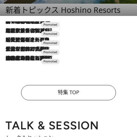
新着トピックス Hoshino Resorts
2026.8.7
【トンボの足水浴】ヒノキの香りに包まれて涼感マックス！約13℃の湧水かけ流しを避暑地「星野温泉 トンボの湯」で体験
2026.7.31
【ホテル帰省】という選択肢をOMOが提案。家族とほどよい距離を保つには「昼は実家、夜は気兼ねなくホテルで！」
2026.7.24
【夏限定ディナーコース】旬を迎える稚鮎や花ズッキーニなどをイタリア・トスカーナの郷土料理の手法で満喫！
2026.7.17
「土佐和ハーブかき氷」がOMO7高知に登場！生姜、山椒、大葉など目にも舌にも涼を呼ぶ郷土の味
2026.7.10
NEW OPEN！【界 草津】名湯の地に誕生。趣の異なる2種の温泉と上州ならではの会席・蕎麦割烹など美食を味わう究極の癒やし旅
特集 TOP
TALK & SESSION