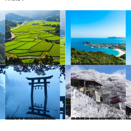
2021.4.26
いつか行きたい！ 日本の春の絶景 ～九州・沖縄篇～《全40スポット》
旅＆お出かけ
2021.8.4
いつか行きたい！ 日本の絶景 ～九州・沖縄エリア 夏篇2021～
旅＆お出かけ
2021.12.17
【大分県 2021年版】 冬の絶景・風物詩5選 朝霧に包まれた神秘的な湖
旅＆お出かけ
2021.12.16
【長崎県 2021年版】 冬の絶景・風物詩5選 真っ白の花畑のような雲仙の霧氷
旅＆お出かけ