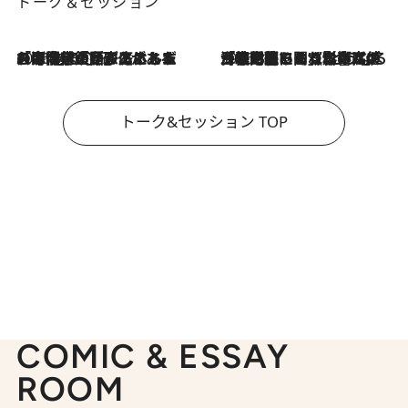
トーク＆セッション
2026.8.3
「今後値上げがあるとすれば…」「リスクがあるのは今年の冬」エネルギー専門家が語る、ホルムズ海峡封鎖が家庭にもたらす“ある心配”
2026.8.3
「住宅建てられない…」「サーチャージ料の高値が続いている」ホルムズ海峡封鎖による影響はいつまで続く？《エネルギー専門家に聞く“どうなる日本の暮らし”》
トーク&セッション TOP
COMIC & ESSAY
ROOM