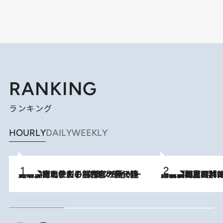
RANKING
ランキング
HOURLY
DAILY
WEEKLY
2026.8.3
《「文士の子ども被害者の会」発足！》阿川佐和子（72）が語る遠藤周作に北杜夫、劇作家・矢代静一の子どもたちの“文豪プライベート事件簿”
2026.8.8
「最後に見られてよかった」上野動物園の東園パンダ舎が解体前に特別公開。8月16日まで延長されたパネル展と共に辿る“半世紀”のパンダ飼育《解体工事の図面あり》