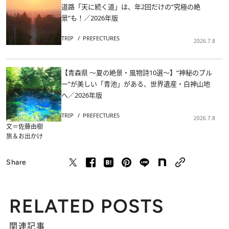
道路「天に続く道」は、年2回だけの“究極の絶
景”も！／2026年版
TRIP
PREFECTURES
2026.7.8
【青森県 ～夏の絶景・風物詩10選～】“神秘のブル
ー”が美しい「青池」がある、世界遺産・白神山地
へ／2026年版
TRIP
PREFECTURES
2026.7.8
文＝佐藤由樹
旅＆お出かけ
Share
RELATED POSTS
関連記事