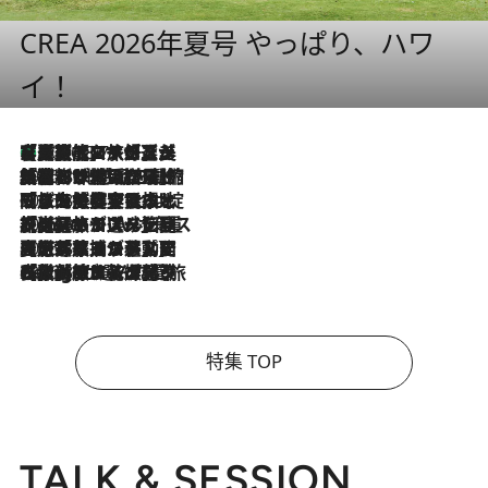
CREA 2026年夏号 やっぱり、ハワ
イ！
【厳選旅コスメ】「多機能アイテムがメイン！」旅好き美容エディターが選んだ夏旅ベストコスメを発表【Mサイズジップ】
2026.8.7
2026.8.6
「荷物が増えるほど旅ストレスは増す」美容ジャーナリストがたどり着いた最終結論。“化粧品を劇的に減らす”感動の凝縮美容とは
2026.8.6
「旅先には金髪ウィッグを持参」日本と同じメイクでは損してる!? 美容ジャーナリストが提案する“掟破りの旅美容”とは
2026.8.6
【厳選旅コスメ】「身軽さ＆UV対策重視！」ヘアアーティストshucoが選んだ夏旅ベストコスメを発表【Mサイズジップ】
2026.8.5
【厳選旅コスメ】国内をあちこち移動する河井菜摘が選んだ夏旅ベストコスメ発表！「リラックスアイテムはマスト」【Mサイズジップ】
2026.8.4
【厳選旅コスメ】「紫外線＆乾燥対策しながらメイク感も！」ヘア＆メイクGeorgeが選んだ夏旅ベストコスメを発表！【Mサイズジップ】
特集 TOP
TALK & SESSION