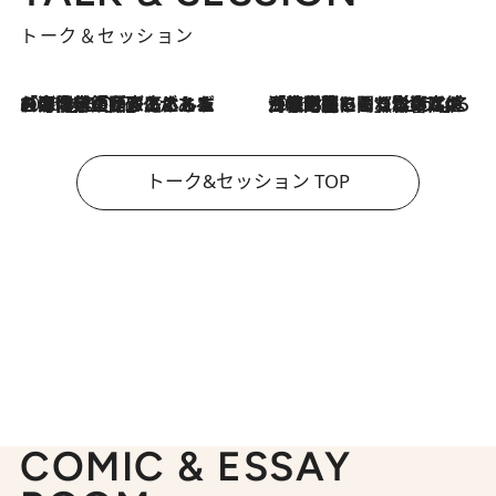
トーク＆セッション
2026.8.3
「今後値上げがあるとすれば…」「リスクがあるのは今年の冬」エネルギー専門家が語る、ホルムズ海峡封鎖が家庭にもたらす“ある心配”
2026.8.3
「住宅建てられない…」「サーチャージ料の高値が続いている」ホルムズ海峡封鎖による影響はいつまで続く？《エネルギー専門家に聞く“どうなる日本の暮らし”》
トーク&セッション TOP
COMIC & ESSAY