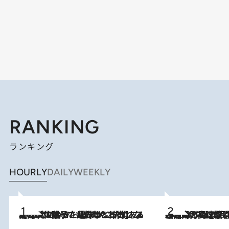
RANKING
ランキング
HOURLY
DAILY
WEEKLY
2026.8.5
【阿川佐和子さんの年とる力】なぜ70代で始めた趣味は“こんなに楽しい”のか？ ピアノ、俳句…スランプに陥っても続けられる“ある秘訣”とは
2026.8.7
「湘南乃風に憧れて」観客大盛上がりの“タオル回し”に、ラッパー顔負けの高速歌唱まで…さだまさし（74）のアグレッシブすぎる現在地