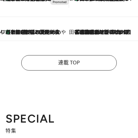
47都道府県の手みやげ ひんやりスイーツで夏を満喫
【京都府】この夏絶対食べたい 冷やしておいしいおやつ3選 ひと口目から心を掴む新緑のテリーヌ
2026.8.7
田中稲の勝手に再ブーム
2026.8.7
「湘南乃風に憧れて」観客大盛上がりの“タオル回し”に、ラッパー顔負けの高速歌唱まで…さだまさし（74）のアグレッシブすぎる現在地
連載 TOP
SPECIAL
特集