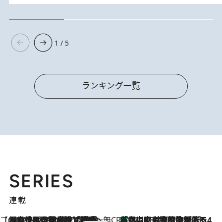
1 / 5
ランキング一覧
SERIES
連載
【CREA×星野リゾート】唯一無二。癒しと発見が待つ場所へ
【トンボの足水浴】ヒノキの香りに包まれて涼感マックス！約13℃の湧水かけ流しを避暑地「星野温泉 トンボの湯」で体験
2026.8.7
CREA'S CHOICE
「立川にも歌舞伎があるんだよ」 片岡仁左衛門・市川中車ら豪華座組みで4年目の立川立飛歌舞伎へ
2026.8.7