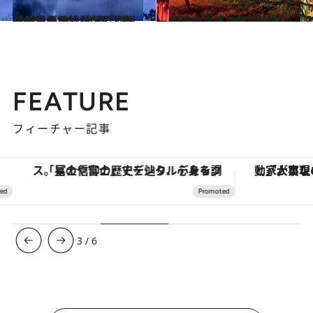
2021.12.16
【熊本県 2021年版】 冬の絶景・風物詩5選 池の蒸気霧が神社を包む幻想的な景色
旅＆お出かけ
2021.12.15
【鹿児島県 2021年版】 冬の絶景・風物詩5選 ツリーのように輝く大根やぐらの風景
旅＆お出かけ
FEATURE
フィーチャー記事
「星のや富士」でデジタルデトックス。冨士信仰の歴史を辿り、心身を調える。
3
/
6