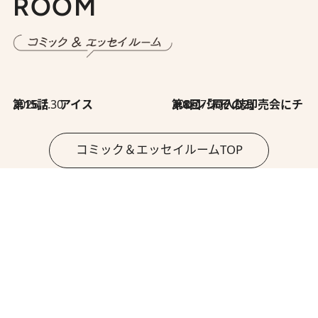
ROOM
2026.7.30
第15話 アイス
2026.7.30
第8回「同人誌即売会にチャレンジ その2」
コミック＆エッセイルームTOP