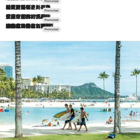
2026.7.24
【夏限定ディナーコース】旬を迎える稚鮎や花ズッキーニなどをイタリア・トスカーナの郷土料理の手法で満喫！
2026.7.17
「土佐和ハーブかき氷」がOMO7高知に登場！生姜、山椒、大葉など目にも舌にも涼を呼ぶ郷土の味
2026.7.10
NEW OPEN！【界 草津】名湯の地に誕生。趣の異なる2種の温泉と上州ならではの会席・蕎麦割烹など美食を味わう究極の癒やし旅