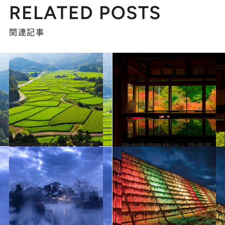
RELATED POSTS
関連記事
2021.4.26
いつか行きたい！ 日本の春の絶景 ～九州・沖縄篇～《全40スポット》
旅＆お出かけ
2021.10.30
いつか行きたい！ 日本の秋の絶景 ～九州・沖縄篇～《全40スポット》
旅＆お出かけ