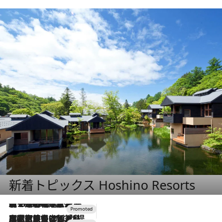
新着トピックス Hoshino Resorts
【トンボの足水浴】ヒノキの香りに包まれて涼感マックス！約13℃の湧水かけ流しを避暑地「星野温泉 トンボの湯」で体験
2026.8.7
2026.7.31
【ホテル帰省】という選択肢をOMOが提案。家族とほどよい距離を保つには「昼は実家、夜は気兼ねなくホテルで！」