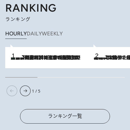
RANKING
ランキング
HOURLY
DAILY
WEEKLY
「最後に見られてよかった」上野動物園の東園パンダ舎が解体前に特別公開。8月16日まで延長されたパネル展と共に辿る“半世紀”のパンダ飼育《解体工事の図面あり》
2026.8.8
2026.8.5
【阿川佐和子さんの年とる力】なぜ70代で始めた趣味は“こんなに楽しい”のか？ ピアノ、俳句…スランプに陥っても続けられる“ある秘訣”とは
1 / 5
ランキング一覧