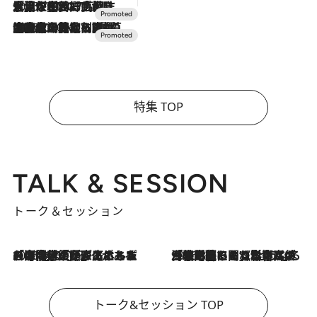
2026.7.17
「土佐和ハーブかき氷」がOMO7高知に登場！生姜、山椒、大葉など目にも舌にも涼を呼ぶ郷土の味
2026.7.10
NEW OPEN！【界 草津】名湯の地に誕生。趣の異なる2種の温泉と上州ならではの会席・蕎麦割烹など美食を味わう究極の癒やし旅
特集 TOP
TALK & SESSION
トーク＆セッション
2026.8.3
「今後値上げがあるとすれば…」「リスクがあるのは今年の冬」エネルギー専門家が語る、ホルムズ海峡封鎖が家庭にもたらす“ある心配”
2026.8.3
「住宅建てられない…」「サーチャージ料の高値が続いている」ホルムズ海峡封鎖による影響はいつまで続く？《エネルギー専門家に聞く“どうなる日本の暮らし”》
トーク&セッション TOP