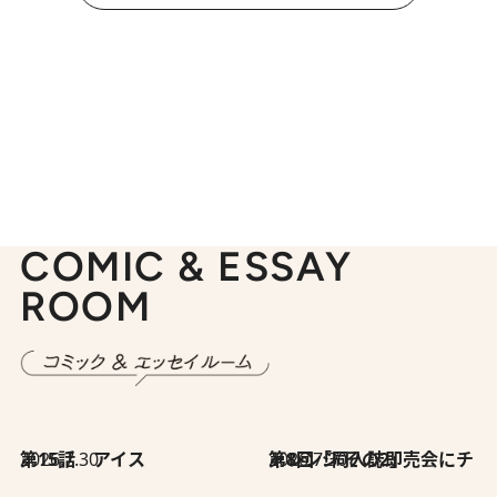
COMIC & ESSAY
ROOM
2026.7.30
第15話 アイス
2026.7.30
第8回「同人誌即売会にチャレンジ その2」