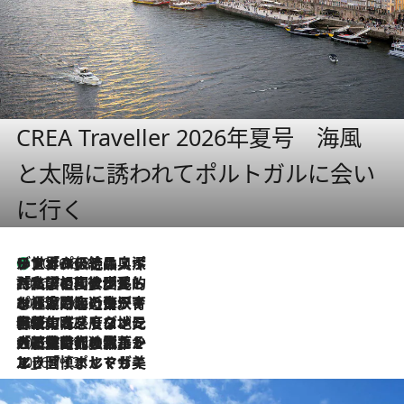
CREA Traveller 2026年夏号 海風
と太陽に誘われてポルトガルに会い
に行く
リスボンの絶品スイーツ「パステル・デ・ナタ」とは？ポルトガル伝統の奥深い世界へ
2026.8.8
2026.7.27
「私の祖国はポルトガル語です」国民的詩人フェルナンド・ペソアと、彼が愛した文学の街を歩く
2026.7.26
ポルトガル近海が育む極上の海の幸。キリリと冷えた白ワインと愉しむ、シーフード専門店の贅沢
2026.7.22
伝統の味をモダンに昇華。高感度な地元客が集う、リスボンの最旬ガストロノミー
2026.7.21
大航海時代の栄華から、震災、独裁、そして革命へ。ポルトガル・首都リスボンの石畳に刻まれた「歴史の光と影」
2026.7.13
エッセイ・ヤマザキマリ「慎ましくも美しき国 ポルトガル」