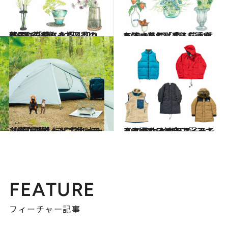
2021.9.25
部屋に「秋」を招く切り花5選 花を飾って四季の移ろいを感じよう
ライフスタイル
2021.9.6
ちょっと気になる花言葉を持つ花8選 「私を誘って下さい」「変人」…!?
ライフスタイル
2021.6.20
【1日密着】ミニマルキャンプに挑戦！ ビギナーでも安心のキャンプ術＆モノ
ライフスタイル
2021.10.14
スタイリスト金子夏子さんに聞く タウンユースできる アウトドアアイテム【アウター編】
ファッション
FEATURE
フィーチャー記事