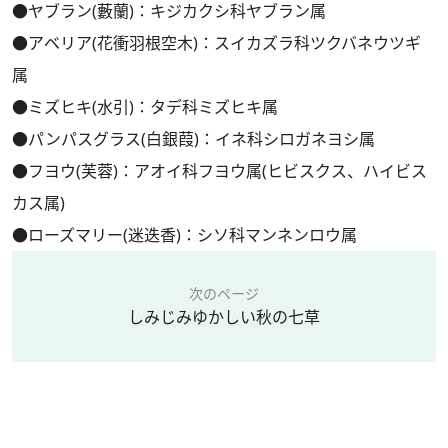
●ヤブラン(藪蘭)：キジカクシ科ヤブラン属
●アベリア(花衝羽根空木)：スイカズラ科ツクバネウツギ
属
●ミズヒキ(水引)：タデ科ミズヒキ属
●パンパスグラス(白銀葭)：イネ科シロガネヨシ属
●フヨウ(芙蓉)：アオイ科フヨウ属(ヒビスクス、ハイビス
カス属)
●ローズマリー(迷迭香)：シソ科マンネンロウ属
次のページ
しみじみゆかしい秋の七草