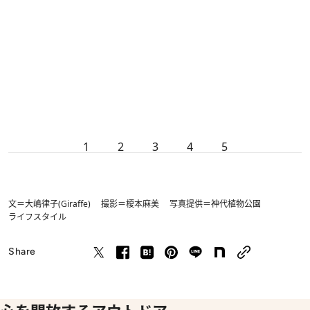
1
2
3
4
5
文＝大嶋律子(Giraffe) 撮影＝榎本麻美 写真提供＝神代植物公園
ライフスタイル
Share