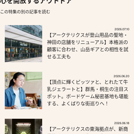
心を開放するアウトドア
この特集の別の記事を読む
2026.07.10
【アークテリクスが登山用品の聖地・
神田の店舗をリニューアル】本格派の
顧客に合わせ、山岳ギアとの相性を試
せる工夫も
2026.06.20
【頂点に輝くピッツァと、とれたて牛
乳ジェラートと】群馬・桐生の注目ス
ポット。ボードゲーム秘密基地も堪能
する、よくばりな街巡りへ！
2026.06.18
【アークテリクスの東海拠点が、新商