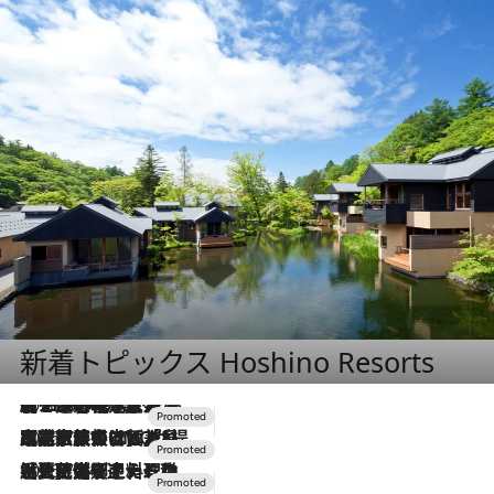
新着トピックス Hoshino Resorts
2026.8.7
【トンボの足水浴】ヒノキの香りに包まれて涼感マックス！約13℃の湧水かけ流しを避暑地「星野温泉 トンボの湯」で体験
2026.7.31
【ホテル帰省】という選択肢をOMOが提案。家族とほどよい距離を保つには「昼は実家、夜は気兼ねなくホテルで！」
2026.7.24
【夏限定ディナーコース】旬を迎える稚鮎や花ズッキーニなどをイタリア・トスカーナの郷土料理の手法で満喫！