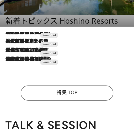
新着トピックス Hoshino Resorts
2026.7.31
【ホテル帰省】という選択肢をOMOが提案。家族とほどよい距離を保つには「昼は実家、夜は気兼ねなくホテルで！」
2026.7.24
【夏限定ディナーコース】旬を迎える稚鮎や花ズッキーニなどをイタリア・トスカーナの郷土料理の手法で満喫！
2026.7.17
「土佐和ハーブかき氷」がOMO7高知に登場！生姜、山椒、大葉など目にも舌にも涼を呼ぶ郷土の味
2026.7.10
NEW OPEN！【界 草津】名湯の地に誕生。趣の異なる2種の温泉と上州ならではの会席・蕎麦割烹など美食を味わう究極の癒やし旅
特集 TOP
TALK & SESSION