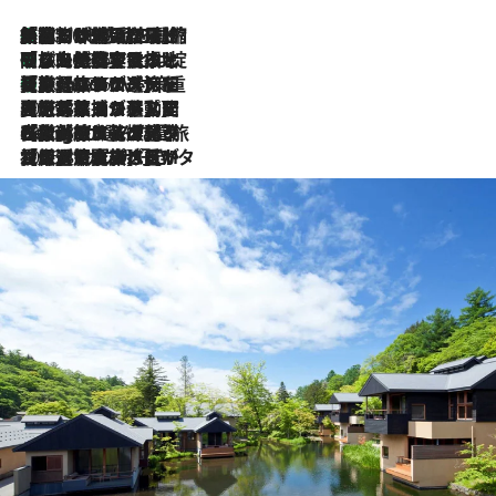
「荷物が増えるほど旅ストレスは増す」美容ジャーナリストがたどり着いた最終結論。“化粧品を劇的に減らす”感動の凝縮美容とは
2026.8.6
「旅先には金髪ウィッグを持参」日本と同じメイクでは損してる!? 美容ジャーナリストが提案する“掟破りの旅美容”とは
2026.8.6
【厳選旅コスメ】「身軽さ＆UV対策重視！」ヘアアーティストshucoが選んだ夏旅ベストコスメを発表【Mサイズジップ】
2026.8.6
2026.8.5
【厳選旅コスメ】国内をあちこち移動する河井菜摘が選んだ夏旅ベストコスメ発表！「リラックスアイテムはマスト」【Mサイズジップ】
2026.8.4
【厳選旅コスメ】「紫外線＆乾燥対策しながらメイク感も！」ヘア＆メイクGeorgeが選んだ夏旅ベストコスメを発表！【Mサイズジップ】
2026.8.3
【厳選旅コスメ】「保湿もタイパ重視！」“サウナ好き”タレント清水みさとが愛用する夏旅ベストコスメを発表！【Mサイズジップ】