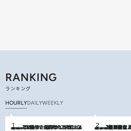
RANKING
ランキング
HOURLY
DAILY
WEEKLY
2026.8.5
【阿川佐和子さんの年とる力】なぜ70代で始めた趣味は“こんなに楽しい”のか？ ピアノ、俳句…スランプに陥っても続けられる“ある秘訣”とは
2026.8.5
【なぜ吉沢亮は「気配を消せる」のか？】興行収入208億の『国宝』を経て挑むミュージカル『ディア・エヴァン・ハンセン』。トップ俳優が舞台上でさらけ出した“孤独”とは