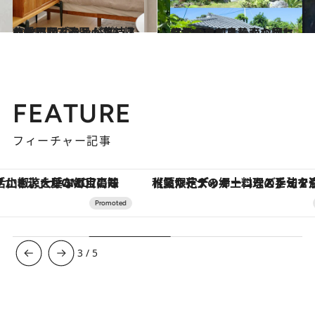
2021.5.20
北欧照明ブランドプレスの愛用品7選 早く家に帰りたくなる逸品が集結！
ライフスタイル
2021.9.12
【沖永良部島】南の島に住むなら…… そんな憧れを搔き立てる静かな宿
旅＆お出かけ
FEATURE
フィーチャー記事
【夏限定ディナーコース】旬を迎える稚鮎や花ズッキーニなどをイタリア・トスカーナの郷土料理の手法で満喫！
ヴァシュロン・コンスタンタン
3
/
5