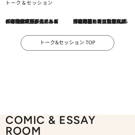
トーク＆セッション
2026.8.3
「今後値上げがあるとすれば…」「リスクがあるのは今年の冬」エネルギー専門家が語る、ホルムズ海峡封鎖が家庭にもたらす“ある心配”
2026.8.3
「住宅建てられない…」「サーチャージ料の高値が続いている」ホルムズ海峡封鎖による影響はいつまで続く？《エネルギー専門家に聞く“どうなる日本の暮らし”》
トーク&セッション TOP
COMIC & ESSAY
ROOM