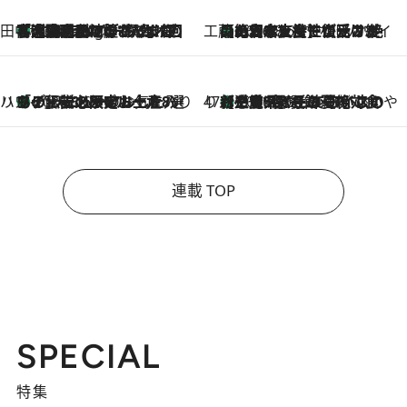
田中稲の勝手に再ブーム
「湘南乃風に憧れて」観客大盛上がりの“タオル回し”に、ラッパー顔負けの高速歌唱まで…さだまさし（74）のアグレッシブすぎる現在地
1 Hour Ago
工藤まやのおもてなしハワイ
【ハワイ土産】ローカルの絶大な支持で復活！ 絶品の幻クッキー《元ファンの日本人女性が受け継いだ名店》
2026.8.6
ハワイ賢者 リサのお気に入りリスト
あの伝説の限定トートも！ リニューアルした「ディーン＆デルーカ ハワイ」で必須のお土産8選
2026.8.6
47都道府県の手みやげ ひんやりスイーツで夏を満喫
【三重県】この夏絶対食べたい 冷やしておいしいおやつ3選 お餅×アイスの新感覚スイーツ
2026.8.6
連載 TOP
SPECIAL
特集