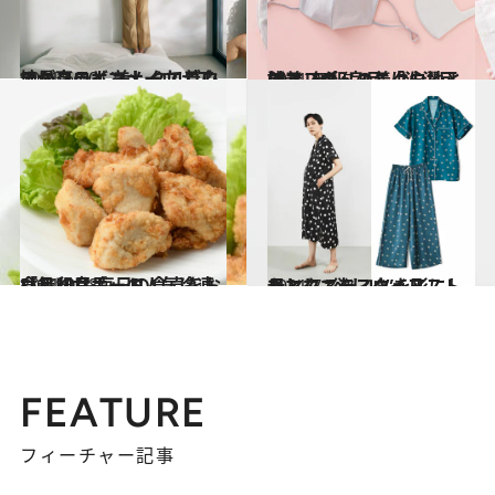
2021.6.10
ユニクロとマメ クロゴウチがコラボ 美しくて着心地最高のインナーウェア
ファッション
2021.4.8
試着レポ・ユニクロ、GU、無印良品 「洗濯可能マスク」の着け心地とは？
ライフスタイル
2021.3.28
「無印良品」の人気冷凍食品10品 毎日の食卓をおいしくサポート
グルメ
2021.7.8
母として、スタイリストとして “欲しい”を形にしたマタニティウェア
ライフスタイル
FEATURE
フィーチャー記事