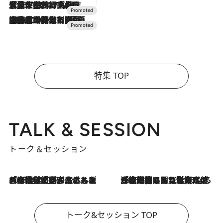
2026.7.17
「土佐和ハーブかき氷」がOMO7高知に登場！生姜、山椒、大葉など目にも舌にも涼を呼ぶ郷土の味
2026.7.10
NEW OPEN！【界 草津】名湯の地に誕生。趣の異なる2種の温泉と上州ならではの会席・蕎麦割烹など美食を味わう究極の癒やし旅
特集 TOP
TALK & SESSION
トーク＆セッション
2026.8.3
「今後値上げがあるとすれば…」「リスクがあるのは今年の冬」エネルギー専門家が語る、ホルムズ海峡封鎖が家庭にもたらす“ある心配”
2026.8.3
「住宅建てられない…」「サーチャージ料の高値が続いている」ホルムズ海峡封鎖による影響はいつまで続く？《エネルギー専門家に聞く“どうなる日本の暮らし”》
トーク&セッション TOP