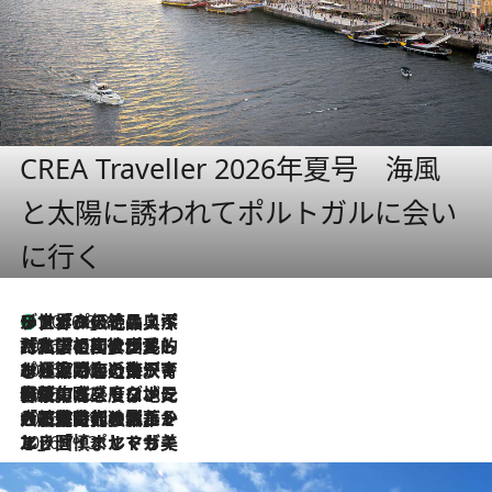
CREA Traveller 2026年夏号 海風
と太陽に誘われてポルトガルに会い
に行く
リスボンの絶品スイーツ「パステル・デ・ナタ」とは？ポルトガル伝統の奥深い世界へ
2026.8.8
2026.7.27
「私の祖国はポルトガル語です」国民的詩人フェルナンド・ペソアと、彼が愛した文学の街を歩く
2026.7.26
ポルトガル近海が育む極上の海の幸。キリリと冷えた白ワインと愉しむ、シーフード専門店の贅沢
2026.7.22
伝統の味をモダンに昇華。高感度な地元客が集う、リスボンの最旬ガストロノミー
2026.7.21
大航海時代の栄華から、震災、独裁、そして革命へ。ポルトガル・首都リスボンの石畳に刻まれた「歴史の光と影」
2026.7.13
エッセイ・ヤマザキマリ「慎ましくも美しき国 ポルトガル」