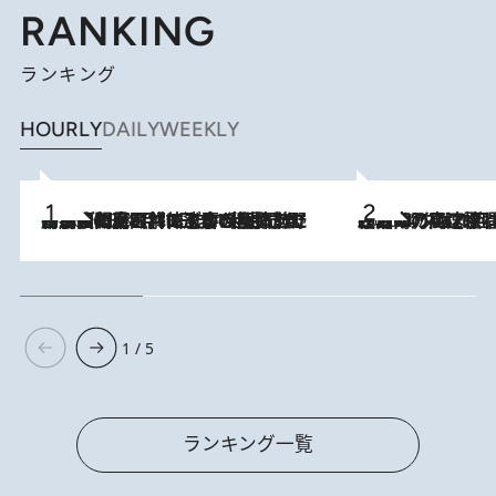
RANKING
ランキング
HOURLY
DAILY
WEEKLY
「最後に見られてよかった」上野動物園の東園パンダ舎が解体前に特別公開。8月16日まで延長されたパネル展と共に辿る“半世紀”のパンダ飼育《解体工事の図面あり》
2026.8.8
2026.8.7
「湘南乃風に憧れて」観客大盛上がりの“タオル回し”に、ラッパー顔負けの高速歌唱まで…さだまさし（74）のアグレッシブすぎる現在地
1 / 5
ランキング一覧