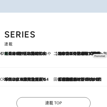
SERIES
連載
47都道府県の手みやげ ひんやりスイーツで夏を満喫
【兵庫県】この夏絶対食べたい 冷やしておいしいおやつ3選 淡路島の恵みをジェラートに集約
2026.8.8
【CREA×星野リゾート】唯一無二。癒しと発見が待つ場所へ
2026.8.7
【トンボの足水浴】ヒノキの香りに包まれて涼感マックス！約13℃の湧水かけ流しを避暑地「星野温泉 トンボの湯」で体験
CREA'S CHOICE
2026.8.7
「立川にも歌舞伎があるんだよ」 片岡仁左衛門・市川中車ら豪華座組みで4年目の立川立飛歌舞伎へ
田中稲の勝手に再ブーム
2026.8.7
「湘南乃風に憧れて」観客大盛上がりの“タオル回し”に、ラッパー顔負けの高速歌唱まで…さだまさし（74）のアグレッシブすぎる現在地
連載 TOP