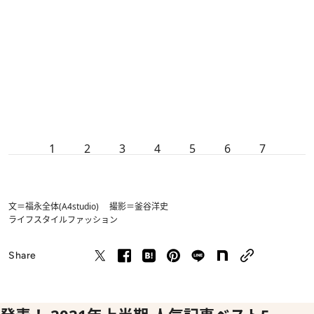
1
2
3
4
5
6
7
文＝福永全体(A4studio) 撮影＝釜谷洋史
ライフスタイル
ファッション
Share