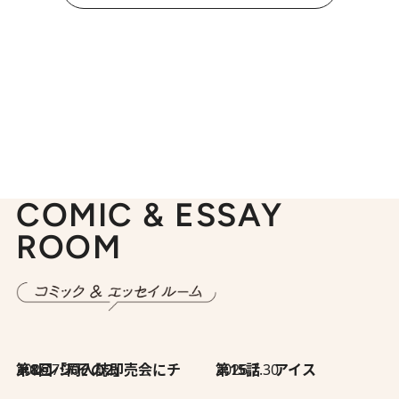
COMIC & ESSAY
ROOM
2026.7.30
第8回「同人誌即売会にチャレンジ その2」
2026.7.30
第15話 アイス