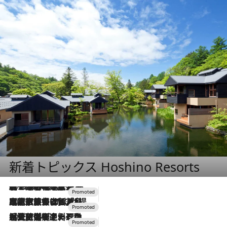
新着トピックス Hoshino Resorts
2026.8.7
【トンボの足水浴】ヒノキの香りに包まれて涼感マックス！約13℃の湧水かけ流しを避暑地「星野温泉 トンボの湯」で体験
2026.7.31
【ホテル帰省】という選択肢をOMOが提案。家族とほどよい距離を保つには「昼は実家、夜は気兼ねなくホテルで！」
2026.7.24
【夏限定ディナーコース】旬を迎える稚鮎や花ズッキーニなどをイタリア・トスカーナの郷土料理の手法で満喫！