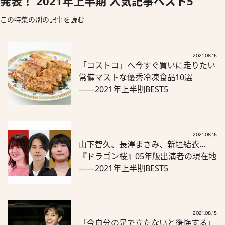
発表！ 2021年上半期 人気記事ベスト5
この特集の別の記事を読む
2021.08.16
「コストコ」へ今すぐ買いに走りたい
常備マストな優秀冷凍食品10選
――2021年上半期BEST5
2021.08.16
山下智久、長澤まさみ、新垣結衣…
『ドラゴン桜』05年版出演者の現在地
――2021年上半期BEST5
2021.08.15
「今自分の足で立たないと後悔する」