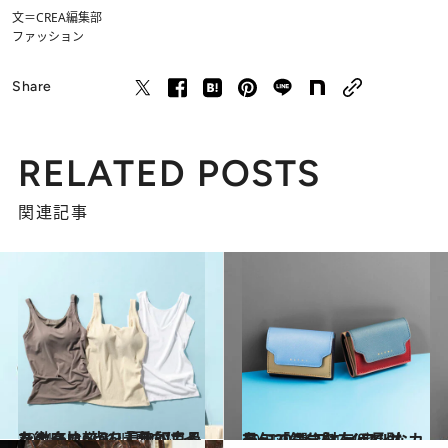
文＝CREA編集部
ファッション
Share
RELATED POSTS
関連記事
2021.6.6
ユニクロ・GU・無印良品を徹底比較！ 「夏向けインナー」6点を着比べてみた
ライフスタイル
2021.1.16
最旬「ミニ財布＆長財布」20選 プレイフルなカラーで気分を上げて！
コミック ＆ エッセイ