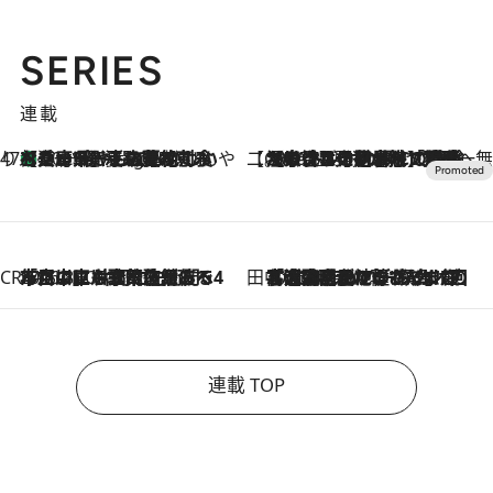
SERIES
連載
47都道府県の手みやげ ひんやりスイーツで夏を満喫
【兵庫県】この夏絶対食べたい 冷やしておいしいおやつ3選 淡路島の恵みをジェラートに集約
10 Hours Ago
【CREA×星野リゾート】唯一無二。癒しと発見が待つ場所へ
2026.8.7
【トンボの足水浴】ヒノキの香りに包まれて涼感マックス！約13℃の湧水かけ流しを避暑地「星野温泉 トンボの湯」で体験
CREA'S CHOICE
2026.8.7
「立川にも歌舞伎があるんだよ」 片岡仁左衛門・市川中車ら豪華座組みで4年目の立川立飛歌舞伎へ
田中稲の勝手に再ブーム
2026.8.7
「湘南乃風に憧れて」観客大盛上がりの“タオル回し”に、ラッパー顔負けの高速歌唱まで…さだまさし（74）のアグレッシブすぎる現在地
連載 TOP