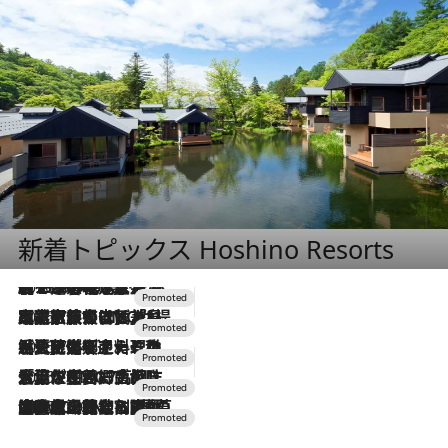
新着トピックス Hoshino Resorts
2026.8.7
【トンボの足水浴】ヒノキの香りに包まれて涼感マックス！約13℃の湧水かけ流しを避暑地「星野温泉 トンボの湯」で体験
2026.7.31
【ホテル帰省】という選択肢をOMOが提案。家族とほどよい距離を保つには「昼は実家、夜は気兼ねなくホテルで！」
2026.7.24
【夏限定ディナーコース】旬を迎える稚鮎や花ズッキーニなどをイタリア・トスカーナの郷土料理の手法で満喫！
2026.7.17
「土佐和ハーブかき氷」がOMO7高知に登場！生姜、山椒、大葉など目にも舌にも涼を呼ぶ郷土の味
2026.7.10
NEW OPEN！【界 草津】名湯の地に誕生。趣の異なる2種の温泉と上州ならではの会席・蕎麦割烹など美食を味わう究極の癒やし旅