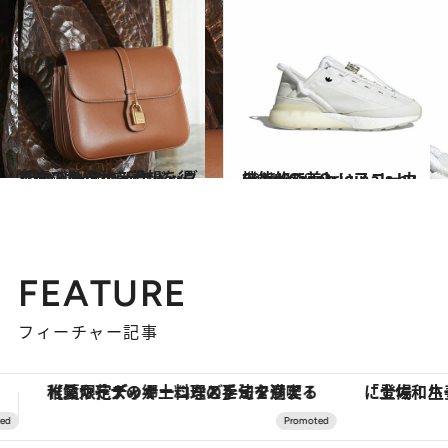
2021.6.8
馬術の世界から着想を得た セリーヌの新作バッグ「タブゥ」
コミック ＆ エッセイ
2021.5.19
機能的で美しいスニーカー adidas Originals by Craig Green
ファッション
FEATURE
フィーチャー記事
「土佐和ハーブかき氷」がOMO7高知に登場！生姜、山椒、大葉など目にも舌にも涼を呼ぶ郷土の味