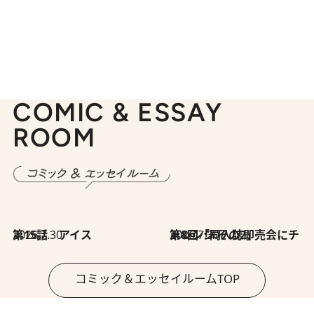
COMIC & ESSAY
ROOM
2026.7.30
第15話 アイス
2026.7.30
第8回「同人誌即売会にチャレンジ その2」
コミック＆エッセイルームTOP