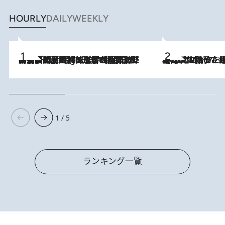
HOURLY
DAILY
WEEKLY
「最後に見られてよかった」上野動物園の東園パンダ舎が解体前に特別公開。8月16日まで延長されたパネル展と共に辿る“半世紀”のパンダ飼育《解体工事の図面あり》
11 Hours Ago
2026.8.5
【阿川佐和子さんの年とる力】なぜ70代で始めた趣味は“こんなに楽しい”のか？ ピアノ、俳句…スランプに陥っても続けられる“ある秘訣”とは
1 / 5
ランキング一覧