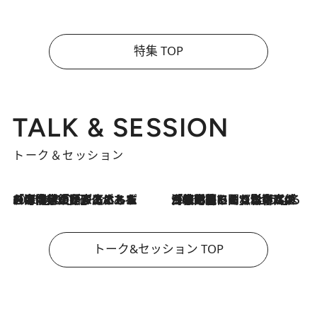
特集 TOP
TALK & SESSION
トーク＆セッション
2026.8.3
「今後値上げがあるとすれば…」「リスクがあるのは今年の冬」エネルギー専門家が語る、ホルムズ海峡封鎖が家庭にもたらす“ある心配”
2026.8.3
「住宅建てられない…」「サーチャージ料の高値が続いている」ホルムズ海峡封鎖による影響はいつまで続く？《エネルギー専門家に聞く“どうなる日本の暮らし”》
トーク&セッション TOP