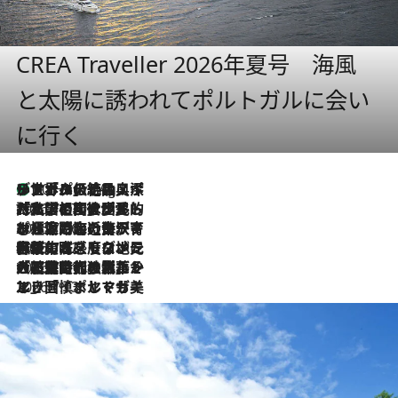
CREA Traveller 2026年夏号 海風
と太陽に誘われてポルトガルに会い
に行く
リスボンの絶品スイーツ「パステル・デ・ナタ」とは？ポルトガル伝統の奥深い世界へ
10 Hours Ago
2026.7.27
「私の祖国はポルトガル語です」国民的詩人フェルナンド・ペソアと、彼が愛した文学の街を歩く
2026.7.26
ポルトガル近海が育む極上の海の幸。キリリと冷えた白ワインと愉しむ、シーフード専門店の贅沢
2026.7.22
伝統の味をモダンに昇華。高感度な地元客が集う、リスボンの最旬ガストロノミー
2026.7.21
大航海時代の栄華から、震災、独裁、そして革命へ。ポルトガル・首都リスボンの石畳に刻まれた「歴史の光と影」
2026.7.13
エッセイ・ヤマザキマリ「慎ましくも美しき国 ポルトガル」