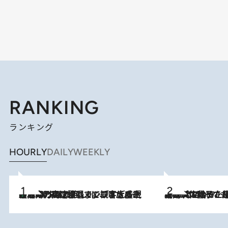
RANKING
ランキング
HOURLY
DAILY
WEEKLY
「湘南乃風に憧れて」観客大盛上がりの“タオル回し”に、ラッパー顔負けの高速歌唱まで…さだまさし（74）のアグレッシブすぎる現在地
2026.8.7
2026.8.5
【阿川佐和子さんの年とる力】なぜ70代で始めた趣味は“こんなに楽しい”のか？ ピアノ、俳句…スランプに陥っても続けられる“ある秘訣”とは