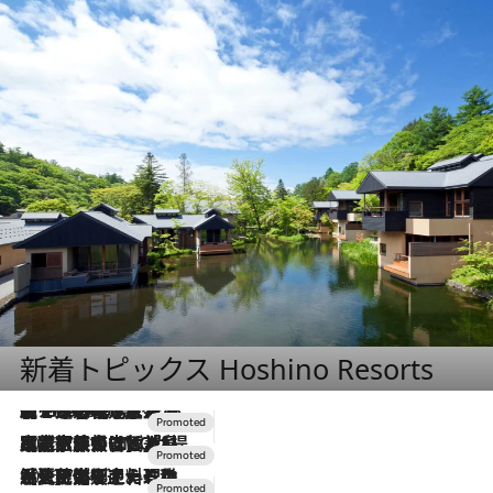
新着トピックス Hoshino Resorts
【トンボの足水浴】ヒノキの香りに包まれて涼感マックス！約13℃の湧水かけ流しを避暑地「星野温泉 トンボの湯」で体験
2026.8.7
2026.7.31
【ホテル帰省】という選択肢をOMOが提案。家族とほどよい距離を保つには「昼は実家、夜は気兼ねなくホテルで！」
2026.7.24
【夏限定ディナーコース】旬を迎える稚鮎や花ズッキーニなどをイタリア・トスカーナの郷土料理の手法で満喫！