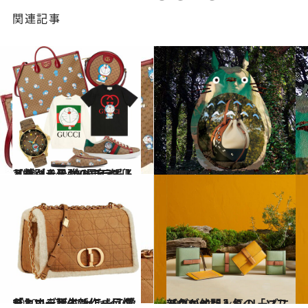
関連記事
2021.1.14
【グッチ】100周年を迎えたグッチが ドラえもんと特別＆最強のコラボ！
コミック ＆ エッセイ
2021.1.9
【ロエベ】超人気バッグやアイテムが 『となりのトトロ』とコラボ！
コミック ＆ エッセイ
2020.12.7
ディオールの新作バッグ「カロ」誕生 もこもこ愛らしいデザインに一目惚れ
コミック ＆ エッセイ
2020.11.15
【ロエベ】人気の「ソフトグレイン」 シリーズに新色が仲間入り
ファッション