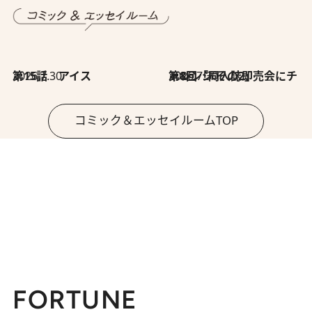
2026.7.30
第15話 アイス
2026.7.30
第8回「同人誌即売会にチャレンジ その2」
コミック＆エッセイルームTOP
FORTUNE