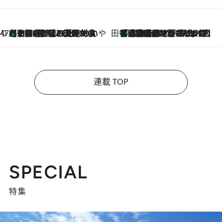
47都道府県の手みやげ ひんやりスイーツで夏を満喫
【京都府】この夏絶対食べたい 冷やしておいしいおやつ3選 ひと口目から心を掴む新緑のテリーヌ
2026.8.7
田中稲の勝手に再ブーム
「湘南乃風に憧れて」観客大盛上がりの“タオル回し”に、ラッパー顔負けの高速歌唱まで…さだまさし（74）のアグレッシブすぎる現在地
2026.8.7
連載 TOP
SPECIAL
特集