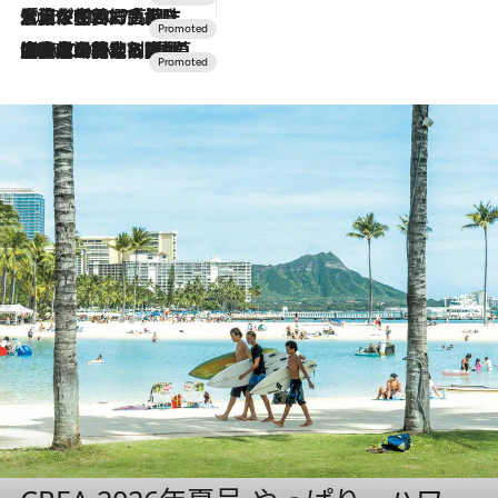
2026.7.17
「土佐和ハーブかき氷」がOMO7高知に登場！生姜、山椒、大葉など目にも舌にも涼を呼ぶ郷土の味
2026.7.10
NEW OPEN！【界 草津】名湯の地に誕生。趣の異なる2種の温泉と上州ならではの会席・蕎麦割烹など美食を味わう究極の癒やし旅