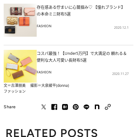
存在感ある佇まいに心鷲掴み♡ 【憧れブランド】
の本命ミニ財布5選
FASHION
2020.12.1
コスパ最強！【Under5万円】で大満足の 頼れる＆
便利な大人可愛い長財布5選
FASHION
2020.11.27
文＝古澤朋美 撮影＝大泉綾平(donna)
ファッション
Share
RELATED POSTS