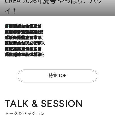
CREA 2026年夏号 やっぱり、ハワ
イ！
【厳選旅コスメ】「多機能アイテムがメイン！」旅好き美容エディターが選んだ夏旅ベストコスメを発表【Mサイズジップ】
2026.8.7
2026.8.6
「荷物が増えるほど旅ストレスは増す」美容ジャーナリストがたどり着いた最終結論。“化粧品を劇的に減らす”感動の凝縮美容とは
2026.8.6
「旅先には金髪ウィッグを持参」日本と同じメイクでは損してる!? 美容ジャーナリストが提案する“掟破りの旅美容”とは
2026.8.6
【厳選旅コスメ】「身軽さ＆UV対策重視！」ヘアアーティストshucoが選んだ夏旅ベストコスメを発表【Mサイズジップ】
2026.8.5
【厳選旅コスメ】国内をあちこち移動する河井菜摘が選んだ夏旅ベストコスメ発表！「リラックスアイテムはマスト」【Mサイズジップ】
2026.8.4
【厳選旅コスメ】「紫外線＆乾燥対策しながらメイク感も！」ヘア＆メイクGeorgeが選んだ夏旅ベストコスメを発表！【Mサイズジップ】
特集 TOP
TALK & SESSION
トーク＆セッション