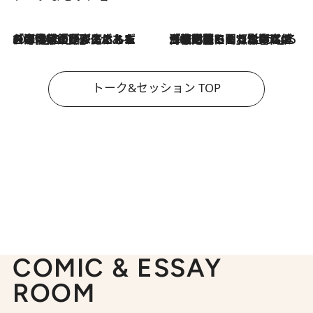
2026.8.3
「今後値上げがあるとすれば…」「リスクがあるのは今年の冬」エネルギー専門家が語る、ホルムズ海峡封鎖が家庭にもたらす“ある心配”
2026.8.3
「住宅建てられない…」「サーチャージ料の高値が続いている」ホルムズ海峡封鎖による影響はいつまで続く？《エネルギー専門家に聞く“どうなる日本の暮らし”》
トーク&セッション TOP
COMIC & ESSAY
ROOM