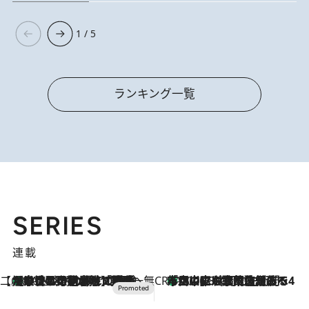
1 / 5
ランキング一覧
SERIES
連載
【CREA×星野リゾート】唯一無二。癒しと発見が待つ場所へ
【トンボの足水浴】ヒノキの香りに包まれて涼感マックス！約13℃の湧水かけ流しを避暑地「星野温泉 トンボの湯」で体験
2026.8.7
CREA'S CHOICE
「立川にも歌舞伎があるんだよ」 片岡仁左衛門・市川中車ら豪華座組みで4年目の立川立飛歌舞伎へ
2026.8.7