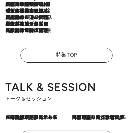
2026.8.6
「荷物が増えるほど旅ストレスは増す」美容ジャーナリストがたどり着いた最終結論。“化粧品を劇的に減らす”感動の凝縮美容とは
2026.8.6
「旅先には金髪ウィッグを持参」日本と同じメイクでは損してる!? 美容ジャーナリストが提案する“掟破りの旅美容”とは
2026.8.6
【厳選旅コスメ】「身軽さ＆UV対策重視！」ヘアアーティストshucoが選んだ夏旅ベストコスメを発表【Mサイズジップ】
2026.8.5
【厳選旅コスメ】国内をあちこち移動する河井菜摘が選んだ夏旅ベストコスメ発表！「リラックスアイテムはマスト」【Mサイズジップ】
2026.8.4
【厳選旅コスメ】「紫外線＆乾燥対策しながらメイク感も！」ヘア＆メイクGeorgeが選んだ夏旅ベストコスメを発表！【Mサイズジップ】
特集 TOP
TALK & SESSION
トーク＆セッション
2026.8.3
「今後値上げがあるとすれば…」「リスクがあるのは今年の冬」エネルギー専門家が語る、ホルムズ海峡封鎖が家庭にもたらす“ある心配”
2026.8.3
「住宅建てられない…」「サーチャージ料の高値が続いている」ホルムズ海峡封鎖による影響はいつまで続く？《エネルギー専門家に聞く“どうなる日本の暮らし”》