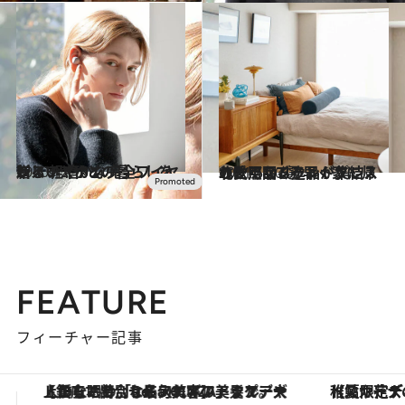
2020.12.10
新しい“音”との暮らしを贈る 軽やかな完全ワイヤレスイヤホン
ライフスタイル
2021.5.20
北欧照明ブランドプレスの愛用品7選 早く家に帰りたくなる逸品が集結！
ライフスタイル
FEATURE
フィーチャー記事
」クルーズ
【夏限定ディナーコース】旬を迎える稚鮎や花ズッキーニなどをイタリア・トスカーナの郷土料理の手法で満喫！