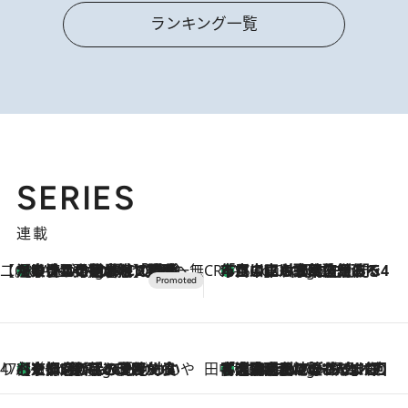
ランキング一覧
SERIES
連載
【CREA×星野リゾート】唯一無二。癒しと発見が待つ場所へ
【トンボの足水浴】ヒノキの香りに包まれて涼感マックス！約13℃の湧水かけ流しを避暑地「星野温泉 トンボの湯」で体験
1 Hour Ago
CREA'S CHOICE
「立川にも歌舞伎があるんだよ」 片岡仁左衛門・市川中車ら豪華座組みで4年目の立川立飛歌舞伎へ
3 Hours Ago
47都道府県の手みやげ ひんやりスイーツで夏を満喫
【京都府】この夏絶対食べたい 冷やしておいしいおやつ3選 ひと口目から心を掴む新緑のテリーヌ
3 Hours Ago
田中稲の勝手に再ブーム
「湘南乃風に憧れて」観客大盛上がりの“タオル回し”に、ラッパー顔負けの高速歌唱まで…さだまさし（74）のアグレッシブすぎる現在地
8 Hours Ago