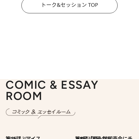
トーク&セッション TOP
COMIC & ESSAY
ROOM
2026.7.30
第15話 アイス
2026.7.30
第8回「同人誌即売会にチャレンジ その2」