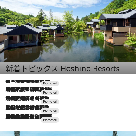
新着トピックス Hoshino Resorts
【トンボの足水浴】ヒノキの香りに包まれて涼感マックス！約13℃の湧水かけ流しを避暑地「星野温泉 トンボの湯」で体験
1 Hour Ago
2026.7.31
【ホテル帰省】という選択肢をOMOが提案。家族とほどよい距離を保つには「昼は実家、夜は気兼ねなくホテルで！」
2026.7.24
【夏限定ディナーコース】旬を迎える稚鮎や花ズッキーニなどをイタリア・トスカーナの郷土料理の手法で満喫！
2026.7.17
「土佐和ハーブかき氷」がOMO7高知に登場！生姜、山椒、大葉など目にも舌にも涼を呼ぶ郷土の味
2026.7.10
NEW OPEN！【界 草津】名湯の地に誕生。趣の異なる2種の温泉と上州ならではの会席・蕎麦割烹など美食を味わう究極の癒やし旅