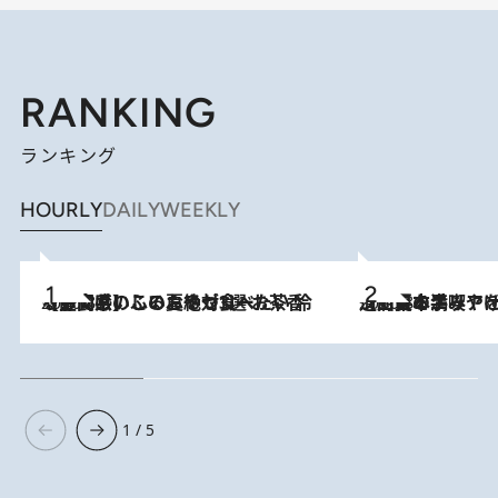
RANKING
ランキング
HOURLY
DAILY
WEEKLY
2026.8.5
【静岡県】この夏絶対食べたい 冷やしておいしいおやつ3選 お茶香る生食感のふるふるゼリー
2026.8.5
【西日本エリアを総まとめ】 47都道府県の手みやげ ひんやりスイーツで夏を満喫
1 / 5