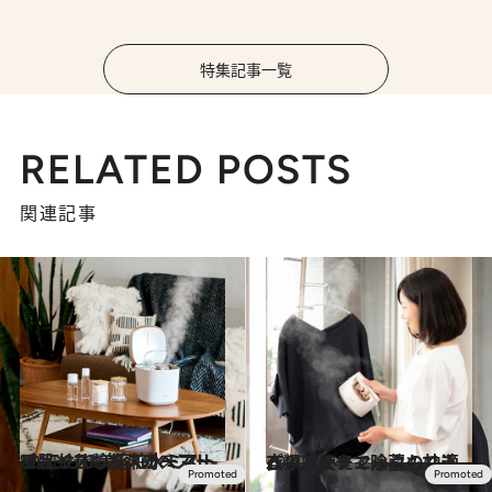
特集記事一覧
RELATED POSTS
関連記事
2021.2.18
“おこもり美容”のベストチョイス♡ 化粧水ミストで肌もちもちスチーマー
ビューティ＆ヘルス
2020.7.14
パッと使えて除菌もできる！パナソニックの快適衣類スチーマー
ライフスタイル