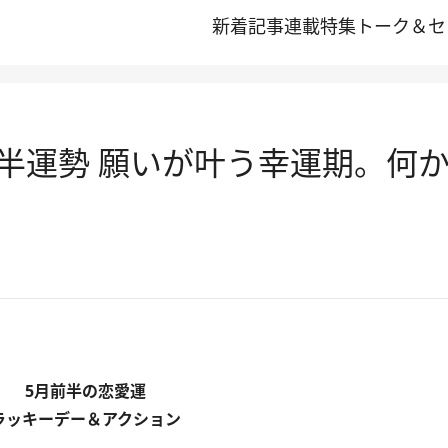
新着記事
連載
特集
トーク＆セ
前半運勢 願いが叶う幸運期。何
5月前半の恋愛運
ラッキーデー＆アクション