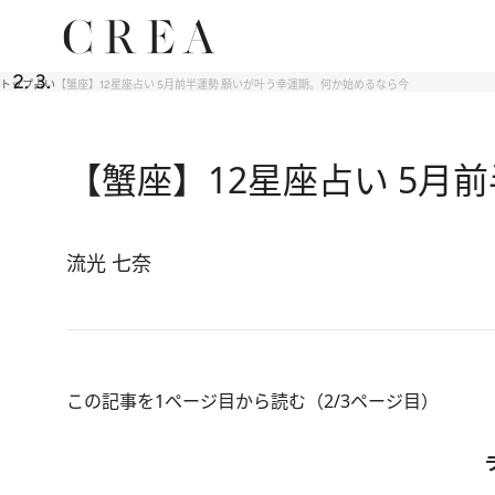
トップ
占い
【蟹座】12星座占い 5月前半運勢 願いが叶う幸運期。何か始めるなら今
【蟹座】12星座占い 5月
流光 七奈
この記事を1ページ目から読む（2/3ページ目）