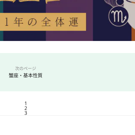
次のページ
蟹座・基本性質
1
2
3