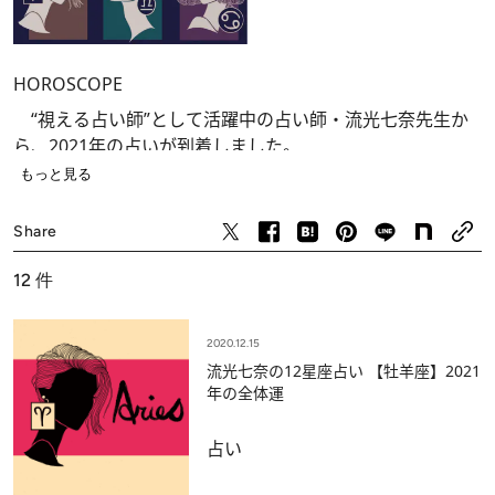
HOROSCOPE
“視える占い師”として活躍中の占い師・流光七奈先生か
ら、2021年の占いが到着しました。
もっと見る
激動の一年となってしまった2020年。2021年はどんな未
占い
来が待っているのでしょうか？
Share
すぐ隣でエールを送ってくれているような、先生の温か
12
件
いメッセージをお楽しみください。
Illustration：田辺ヒロシ
2020.12.15
流光七奈の12星座占い 【牡羊座】2021
年の全体運
占い