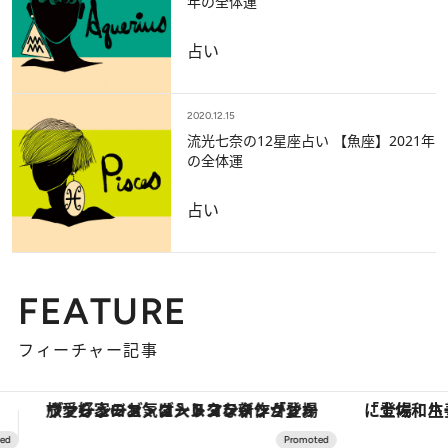
年の全体運
占い
2020.12.15
流光七奈の12星座占い 【魚座】2021年
の全体運
占い
FEATURE
フィーチャー記事
「土佐和ハーブかき氷」がOMO7高知に登場！生姜、山椒、大葉など目にも舌にも涼を呼ぶ郷土の味