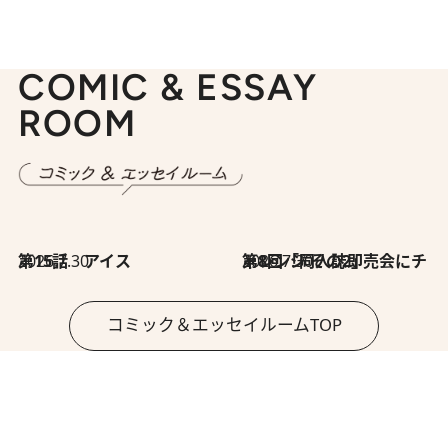
COMIC & ESSAY
ROOM
2026.7.30
第15話 アイス
2026.7.30
第8回「同人誌即売会にチャレンジ その2」
コミック＆エッセイルームTOP