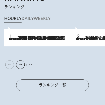
ランキング
HOURLY
DAILY
WEEKLY
2026.8.8
「最後に見られてよかった」上野動物園の東園パンダ舎が解体前に特別公開。8月16日まで延長されたパネル展と共に辿る“半世紀”のパンダ飼育《解体工事の図面あり》
2026.8.5
【阿川佐和子さんの年とる力】なぜ70代で始めた趣味は“こんなに楽しい”のか？ ピアノ、俳句…スランプに陥っても続けられる“ある秘訣”とは
1 / 5
ランキング一覧