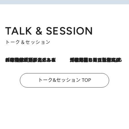
TALK & SESSION
トーク＆セッション
2026.8.3
「今後値上げがあるとすれば…」「リスクがあるのは今年の冬」エネルギー専門家が語る、ホルムズ海峡封鎖が家庭にもたらす“ある心配”
2026.8.3
「住宅建てられない…」「サーチャージ料の高値が続いている」ホルムズ海峡封鎖による影響はいつまで続く？《エネルギー専門家に聞く“どうなる日本の暮らし”》
トーク&セッション TOP