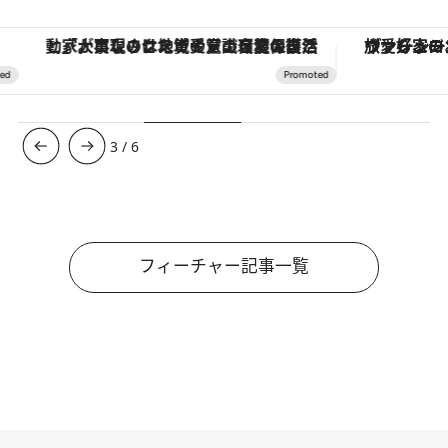
「大事なのは地域の意識を変えること」。ロレックス賞受賞の自然保護活動家が実現させたナイジェリアの自然環境の復活
ヴァシュロン・コンスタンタン
3
/
6
フィーチャー記事一覧