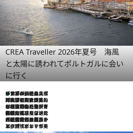
CREA Traveller 2026年夏号 海風
と太陽に誘われてポルトガルに会い
に行く
リスボンの絶品スイーツ「パステル・デ・ナタ」とは？ポルトガル伝統の奥深い世界へ
2026.8.8
2026.7.27
「私の祖国はポルトガル語です」国民的詩人フェルナンド・ペソアと、彼が愛した文学の街を歩く
2026.7.26
ポルトガル近海が育む極上の海の幸。キリリと冷えた白ワインと愉しむ、シーフード専門店の贅沢
2026.7.22
伝統の味をモダンに昇華。高感度な地元客が集う、リスボンの最旬ガストロノミー
2026.7.21
大航海時代の栄華から、震災、独裁、そして革命へ。ポルトガル・首都リスボンの石畳に刻まれた「歴史の光と影」
2026.7.13
エッセイ・ヤマザキマリ「慎ましくも美しき国 ポルトガル」