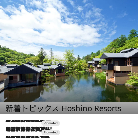
新着トピックス Hoshino Resorts
2026.8.7
【トンボの足水浴】ヒノキの香りに包まれて涼感マックス！約13℃の湧水かけ流しを避暑地「星野温泉 トンボの湯」で体験
2026.7.31
【ホテル帰省】という選択肢をOMOが提案。家族とほどよい距離を保つには「昼は実家、夜は気兼ねなくホテルで！」