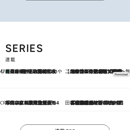
SERIES
連載
47都道府県の手みやげ ひんやりスイーツで夏を満喫
【兵庫県】この夏絶対食べたい 冷やしておいしいおやつ3選 淡路島の恵みをジェラートに集約
2026.8.8
【CREA×星野リゾート】唯一無二。癒しと発見が待つ場所へ
2026.8.7
【トンボの足水浴】ヒノキの香りに包まれて涼感マックス！約13℃の湧水かけ流しを避暑地「星野温泉 トンボの湯」で体験
CREA'S CHOICE
2026.8.7
「立川にも歌舞伎があるんだよ」 片岡仁左衛門・市川中車ら豪華座組みで4年目の立川立飛歌舞伎へ
田中稲の勝手に再ブーム
2026.8.7
「湘南乃風に憧れて」観客大盛上がりの“タオル回し”に、ラッパー顔負けの高速歌唱まで…さだまさし（74）のアグレッシブすぎる現在地