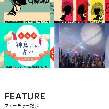
2020.12.13
【双子座】12星座占い 12月後半運勢
占い
2026.7.29
【占い】流光七奈の12星座占い
占い
2026.1.18
【干支占い】台湾発 神鳥さん占い
占い
2020.11.14
2020年末「水瓶座の時代」への準備③ 12月22日までの“更新期”にやること
ライフスタイル
FEATURE
フィーチャー記事