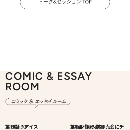
トーク&セッション TOP
COMIC & ESSAY
ROOM
2026.7.30
第15話 アイス
2026.7.30
第8回「同人誌即売会にチャレンジ その2」