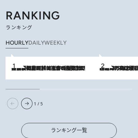
RANKING
ランキング
HOURLY
DAILY
WEEKLY
「最後に見られてよかった」上野動物園の東園パンダ舎が解体前に特別公開。8月16日まで延長されたパネル展と共に辿る“半世紀”のパンダ飼育《解体工事の図面あり》
2026.8.8
2026.8.7
「湘南乃風に憧れて」観客大盛上がりの“タオル回し”に、ラッパー顔負けの高速歌唱まで…さだまさし（74）のアグレッシブすぎる現在地
1 / 5
ランキング一覧