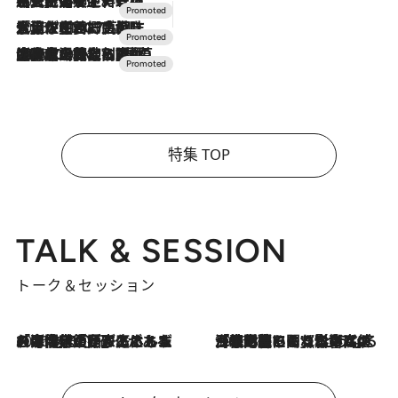
2026.7.24
【夏限定ディナーコース】旬を迎える稚鮎や花ズッキーニなどをイタリア・トスカーナの郷土料理の手法で満喫！
2026.7.17
「土佐和ハーブかき氷」がOMO7高知に登場！生姜、山椒、大葉など目にも舌にも涼を呼ぶ郷土の味
2026.7.10
NEW OPEN！【界 草津】名湯の地に誕生。趣の異なる2種の温泉と上州ならではの会席・蕎麦割烹など美食を味わう究極の癒やし旅
特集 TOP
TALK & SESSION
トーク＆セッション
2026.8.3
「今後値上げがあるとすれば…」「リスクがあるのは今年の冬」エネルギー専門家が語る、ホルムズ海峡封鎖が家庭にもたらす“ある心配”
2026.8.3
「住宅建てられない…」「サーチャージ料の高値が続いている」ホルムズ海峡封鎖による影響はいつまで続く？《エネルギー専門家に聞く“どうなる日本の暮らし”》