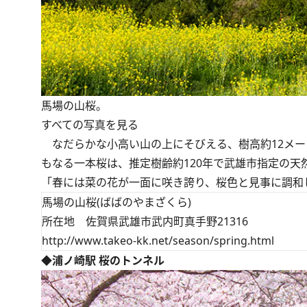
馬場の山桜。
すべての写真を見る
なだらかな小高い山の上にそびえる、樹高約12メート
もなる一本桜は、推定樹齢約120年で武雄市指定の天
「春には菜の花が一面に咲き誇り、桜色と見事に調和
馬場の山桜(ばばのやまざくら)
所在地 佐賀県武雄市武内町真手野21316
http://www.takeo-kk.net/season/spring.html
◆浦ノ崎駅 桜のトンネル