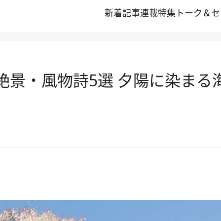
新着記事
連載
特集
トーク＆セ
春の絶景・風物詩5選 夕陽に染ま