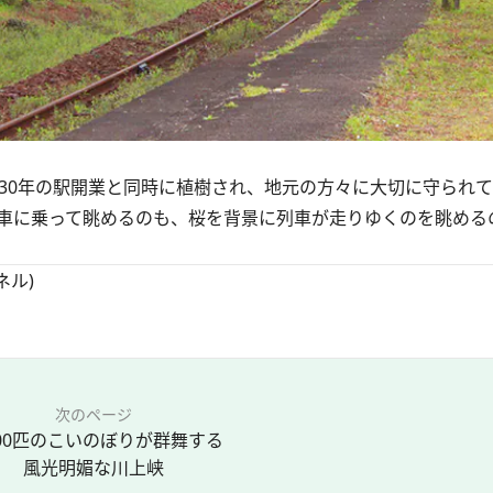
930年の駅開業と同時に植樹され、地元の方々に大切に守られ
列車に乗って眺めるのも、桜を背景に列車が走りゆくのを眺める
ネル)
次のページ
00匹のこいのぼりが群舞する
風光明媚な川上峡