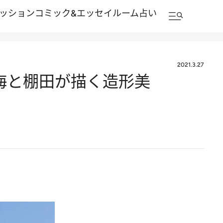
ッション
コミック&エッセイルーム
占い
2021.3.27
る海と棚田が描く造形美