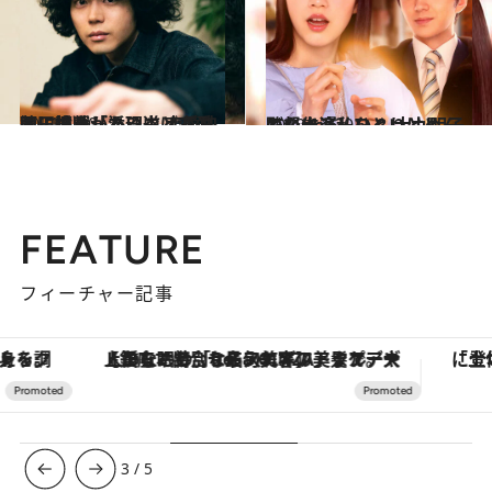
2021.1.30
菅田将暉「添い遂げることに憧れがある」 恋愛映画に挑戦した理由と恋愛観に迫る
カルチャー
2020.12.20
のん出演、ひとりはしんどいor楽しい？ 大九明子監督作『私をくいとめて』
カルチャー
FEATURE
フィーチャー記事
【銀座で出合う最旬美容】美髪ケアや上質な眠り…セルフケアのアップデートから、特別な名入れギフトまで。大人のための「ReFa GINZA」クルーズ
3
/
5