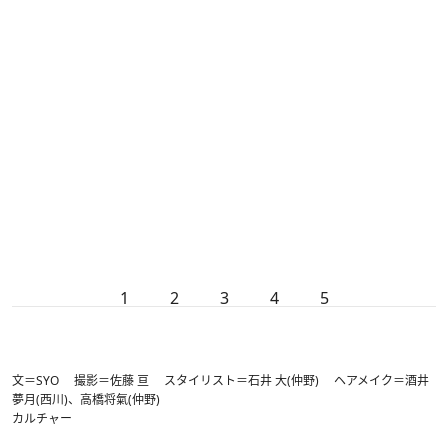
1
2
3
4
5
文＝SYO 撮影＝佐藤 亘 スタイリスト＝石井 大(仲野) ヘアメイク＝酒井
夢月(西川)、高橋将氣(仲野)
カルチャー