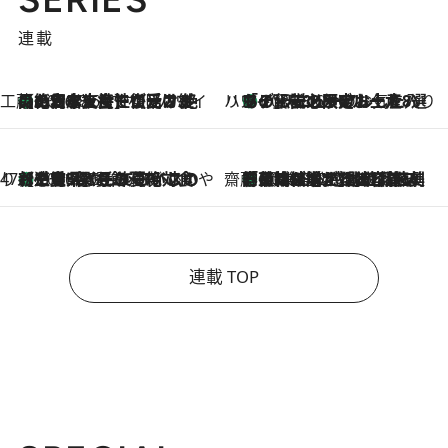
連載
工藤まやのおもてなしハワイ
【ハワイ土産】ローカルの絶大な支持で復活！ 絶品の幻クッキー《元ファンの日本人女性が受け継いだ名店》
2026.8.6
ハワイ賢者 リサのお気に入りリスト
あの伝説の限定トートも！ リニューアルした「ディーン＆デルーカ ハワイ」で必須のお土産8選
2026.8.6
47都道府県の手みやげ ひんやりスイーツで夏を満喫
【三重県】この夏絶対食べたい 冷やしておいしいおやつ3選 お餅×アイスの新感覚スイーツ
2026.8.6
齋藤 薫 美容脳ルネサンス
「荷物が増えるほど旅ストレスは増す」美容ジャーナリストがたどり着いた最終結論。“化粧品を劇的に減らす”感動の凝縮美容とは
2026.8.6
連載 TOP