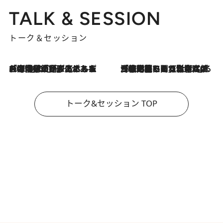
TALK & SESSION
トーク＆セッション
2026.8.3
「今後値上げがあるとすれば…」「リスクがあるのは今年の冬」エネルギー専門家が語る、ホルムズ海峡封鎖が家庭にもたらす“ある心配”
2026.8.3
「住宅建てられない…」「サーチャージ料の高値が続いている」ホルムズ海峡封鎖による影響はいつまで続く？《エネルギー専門家に聞く“どうなる日本の暮らし”》
トーク&セッション TOP