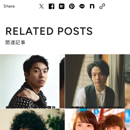
Share
RELATED POSTS
関連記事
2020.11.21
もがき、苦しむ男を演じたらピカ一、仲野太賀「僕は邦画に救われてきた」
カルチャー
2021.2.5
中村倫也「非日常の体験を届けたかった」 コロナ禍でYouTubeを始めた理由とは？
カルチャー