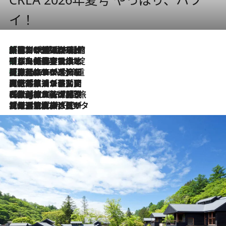
イ！
「荷物が増えるほど旅ストレスは増す」美容ジャーナリストがたどり着いた最終結論。“化粧品を劇的に減らす”感動の凝縮美容とは
2026.8.6
「旅先には金髪ウィッグを持参」日本と同じメイクでは損してる!? 美容ジャーナリストが提案する“掟破りの旅美容”とは
2026.8.6
【厳選旅コスメ】「身軽さ＆UV対策重視！」ヘアアーティストshucoが選んだ夏旅ベストコスメを発表【Mサイズジップ】
2026.8.6
2026.8.5
【厳選旅コスメ】国内をあちこち移動する河井菜摘が選んだ夏旅ベストコスメ発表！「リラックスアイテムはマスト」【Mサイズジップ】
2026.8.4
【厳選旅コスメ】「紫外線＆乾燥対策しながらメイク感も！」ヘア＆メイクGeorgeが選んだ夏旅ベストコスメを発表！【Mサイズジップ】
2026.8.3
【厳選旅コスメ】「保湿もタイパ重視！」“サウナ好き”タレント清水みさとが愛用する夏旅ベストコスメを発表！【Mサイズジップ】