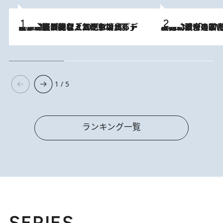
2026.8.5
【なぜ吉沢亮は「気配を消せる」のか？】興行収入208億の『国宝』を経て挑むミュージカル『ディア・エヴァン・ハンセン』。トップ俳優が舞台上でさらけ出した“孤独”とは
2026.8.3
慶應幼稚舎の図書室からテレビの世界に飛び込んだ阿川佐和子（72）、「N
1 / 5
ランキング一覧
SERIES