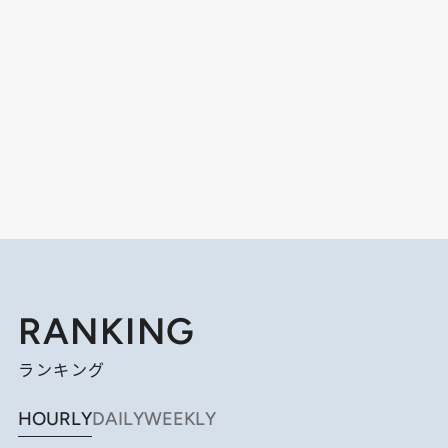
RANKING
ランキング
HOURLY
DAILY
WEEKLY