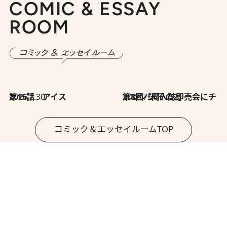
COMIC & ESSAY
ROOM
2026.7.30
第15話 アイス
2026.7.30
第8回「同人誌即売会にチャレンジ その2」
コミック＆エッセイルームTOP