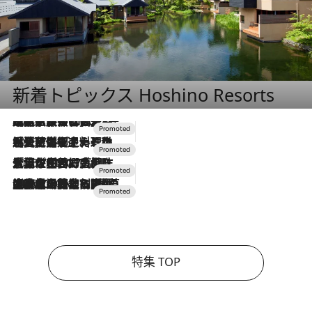
新着トピックス Hoshino Resorts
2026.7.31
【ホテル帰省】という選択肢をOMOが提案。家族とほどよい距離を保つには「昼は実家、夜は気兼ねなくホテルで！」
2026.7.24
【夏限定ディナーコース】旬を迎える稚鮎や花ズッキーニなどをイタリア・トスカーナの郷土料理の手法で満喫！
2026.7.17
「土佐和ハーブかき氷」がOMO7高知に登場！生姜、山椒、大葉など目にも舌にも涼を呼ぶ郷土の味
2026.7.10
NEW OPEN！【界 草津】名湯の地に誕生。趣の異なる2種の温泉と上州ならではの会席・蕎麦割烹など美食を味わう究極の癒やし旅
特集 TOP