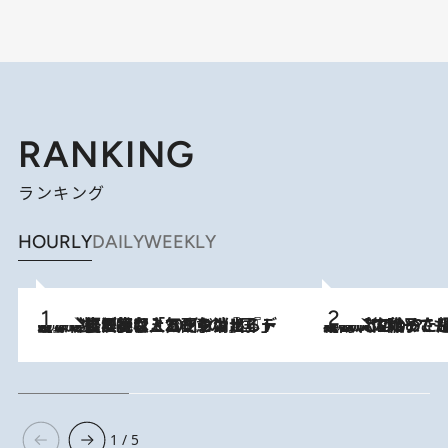
RANKING
ランキング
HOURLY
DAILY
WEEKLY
2026.8.5
【なぜ吉沢亮は「気配を消せる」のか？】興行収入208億の『国宝』を経て挑むミュージカル『ディア・エヴァン・ハンセン』。トップ俳優が舞台上でさらけ出した“孤独”とは
2026.8.5
【阿川佐和子さんの年とる力】なぜ70代で始めた趣味は“こんなに楽しい”のか？ ピアノ、俳句…スランプに陥っても続けられる“ある秘訣”とは
1 / 5