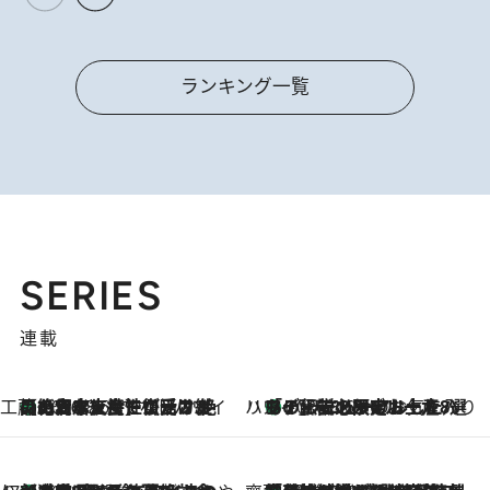
ランキング一覧
SERIES
連載
工藤まやのおもてなしハワイ
【ハワイ土産】ローカルの絶大な支持で復活！ 絶品の幻クッキー《元ファンの日本人女性が受け継いだ名店》
2026.8.6
ハワイ賢者 リサのお気に入りリスト
あの伝説の限定トートも！ リニューアルした「ディーン＆デルーカ ハワイ」で必須のお土産8選
2026.8.6