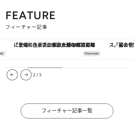
FEATURE
フィーチャー記事
「星のや富士」でデジタルデトックス。冨士信仰の歴史を辿り、心身を調える。
【銀座で出合う最旬美容】美髪ケアや上質な眠
3
/
5
フィーチャー記事一覧