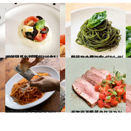
2020.4.14
“あと1品”に便利なイタリア前菜レシピ モッツァレラチーズと野菜のリピエーノ
グルメ
2020.3.14
春菊＆大葉で作ってもおいしい！ ジェノヴェーゼソースの作り方
グルメ
2019.8.17
お取り寄せ「パスタ＆ソース」6選 レストランの味をおうちで実現！
グルメ
2020.3.15
これぞ万能イタリアン！ トマトと大葉のケッカソース
グルメ