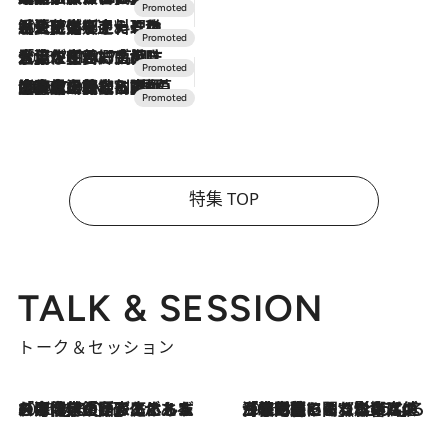
2026.7.24
【夏限定ディナーコース】旬を迎える稚鮎や花ズッキーニなどをイタリア・トスカーナの郷土料理の手法で満喫！
2026.7.17
「土佐和ハーブかき氷」がOMO7高知に登場！生姜、山椒、大葉など目にも舌にも涼を呼ぶ郷土の味
2026.7.10
NEW OPEN！【界 草津】名湯の地に誕生。趣の異なる2種の温泉と上州ならではの会席・蕎麦割烹など美食を味わう究極の癒やし旅
特集 TOP
TALK & SESSION
トーク＆セッション
2026.8.3
「今後値上げがあるとすれば…」「リスクがあるのは今年の冬」エネルギー専門家が語る、ホルムズ海峡封鎖が家庭にもたらす“ある心配”
2026.8.3
「住宅建てられない…」「サーチャージ料の高値が続いている」ホルムズ海峡封鎖による影響はいつまで続く？《エネルギー専門家に聞く“どうなる日本の暮らし”》