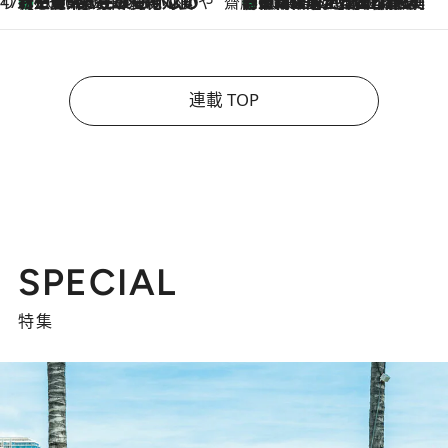
47都道府県の手みやげ ひんやりスイーツで夏を満喫
【三重県】この夏絶対食べたい 冷やしておいしいおやつ3選 お餅×アイスの新感覚スイーツ
2026.8.6
齋藤 薫 美容脳ルネサンス
「荷物が増えるほど旅ストレスは増す」美容ジャーナリストがたどり着いた最終結論。“化粧品を劇的に減らす”感動の凝縮美容とは
2026.8.6
連載 TOP
SPECIAL
特集