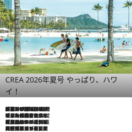
CREA 2026年夏号 やっぱり、ハワ
イ！
「荷物が増えるほど旅ストレスは増す」美容ジャーナリストがたどり着いた最終結論。“化粧品を劇的に減らす”感動の凝縮美容とは
2026.8.6
「旅先には金髪ウィッグを持参」日本と同じメイクでは損してる!? 美容ジャーナリストが提案する“掟破りの旅美容”とは
2026.8.6
【厳選旅コスメ】「身軽さ＆UV対策重視！」ヘアアーティストshucoが選んだ夏旅ベストコスメを発表【Mサイズジップ】
2026.8.6
2026.8.5
【厳選旅コスメ】国内をあちこち移動する河井菜摘が選んだ夏旅ベストコスメ発表！「リラックスアイテムはマスト」【Mサイズジップ】