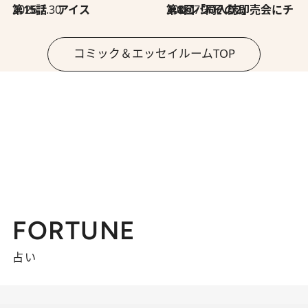
2026.7.30
第15話 アイス
2026.7.30
第8回「同人誌即売会にチャレンジ その2」
コミック＆エッセイルームTOP
FORTUNE
占い