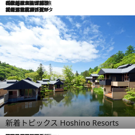
2026.8.4
【厳選旅コスメ】「紫外線＆乾燥対策しながらメイク感も！」ヘア＆メイクGeorgeが選んだ夏旅ベストコスメを発表！【Mサイズジップ】
2026.8.3
【厳選旅コスメ】「保湿もタイパ重視！」“サウナ好き”タレント清水みさとが愛用する夏旅ベストコスメを発表！【Mサイズジップ】
新着トピックス Hoshino Resorts
2026.7.31
【ホテル帰省】という選択肢をOMOが提案。家族とほどよい距離を保つには「昼は実家、夜は気兼ねなくホテルで！」